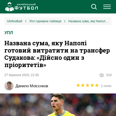
Новини
ukrfootball
упл турнірна таблиця
Названа сума, яку Наполі готовий витратити на трансфер Судакова: «Дійсно один з пріоритетів‎»
УПЛ
Збірна
Названа сума, яку Наполі
Єврокубки
готовий витратити на трансфер
Судакова: «Дійсно один з
УПЛ
пріоритетів‎»
1 ліга
27 березня 2025, 22:30
319
★
★
★
★
★
★
★
★
★
★
Данило Моісєнков
1 голос
2 ліга
Різне
Букмекери