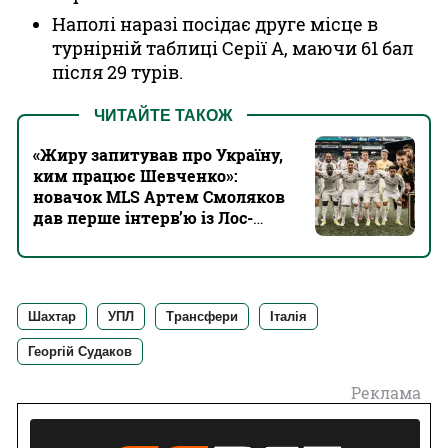
Наполі наразі посідає друге місце в
турнірній таблиці Серії А, маючи 61 бал
після 29 турів.
ЧИТАЙТЕ ТАКОЖ
«Жиру запитував про Україну,
ким працює Шевченко»:
новачок MLS Артем Смоляков
дав перше інтерв’ю із Лос-
Анджелеса
Шахтар
УПЛ
Трансфери
Італія
Георгій Судаков
Реклама