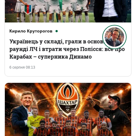
Кирило Круторогов
Українець у складі, грали в основному
раунді ЛЧ і втрати через Полісся: все про
Карабах – суперника Динамо
6 серпня 08:13