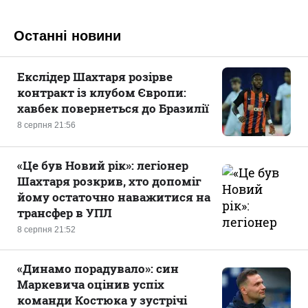
Останні новини
Екслідер Шахтаря розірве
контракт із клубом Європи:
хавбек повернеться до Бразилії
8 серпня 21:56
«Це був Новий рік»: легіонер
Шахтаря розкрив, хто допоміг
йому остаточно наважитися на
трансфер в УПЛ
8 серпня 21:52
«Динамо порадувало»: син
Маркевича оцінив успіх
команди Костюка у зустрічі