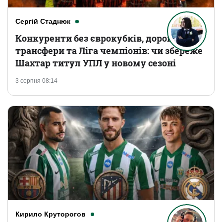
Сергій Стаднюк
Конкуренти без єврокубків, дорогі
трансфери та Ліга чемпіонів: чи збереже
Шахтар титул УПЛ у новому сезоні
3 серпня 08:14
Кирило Круторогов