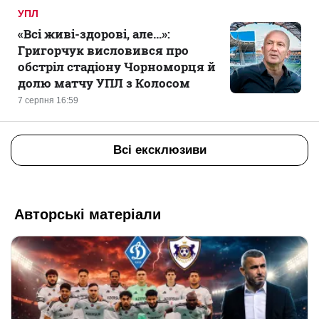
УПЛ
«Всі живі-здорові, але...»:
Григорчук висловився про
обстріл стадіону Чорноморця й
долю матчу УПЛ з Колосом
7 серпня 16:59
Всі ексклюзиви
Авторські матеріали