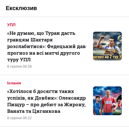
Ексклюзив
УПЛ
«Не думаю, що Туран дасть
гравцям Шахтаря
розслабитися»: Федецький дав
прогноз на всі матчі другого
туру УПЛ
8 серпня 08:39
Іспанія
«Хотілося б досягти таких
успіхів, як Довбик»: Олександр
Пищур – про дебют за Жирону,
Ваната та Циганкова
8 серпня 08:22