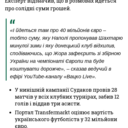
Експерт відзначив, що в розмовах йдеться
про солідні суми грошей.
«І йдеться там про 40 мільйонів євро –
тобто суму, яку Наполі пропонував Шахтарю
минулої зими і яку донецький клуб відхилив,
сподіваючись, що Жора зафеєрить зі збірною
України на чемпіонаті Європи та буде
коштувати дорожче», – сказав ведучий в
ефірі YouTube-каналу «Вацко Live».
У нинішній кампанії Судаков провів 28
матчів у всіх клубних турнірах, забив 12
голів і віддав три асисти.
Портал Transfermarkt оцінює вартість
українського футболіста у 32 мільйони
євро.