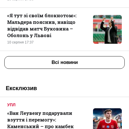
«Я тут зі своїм блокнотом»:
Мальдера пояснив, навіщо
відвідав матч Буковина –
Оболонь у Львові
10 серпня 17:37
Всі новини
Ексклюзив
УПЛ
«Ван Леувену подарували
взуття і перемогу»:
Каменський – про камбек