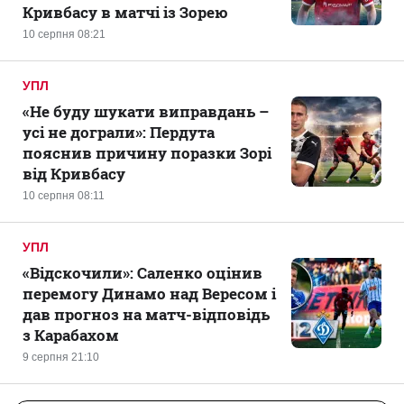
Кривбасу в матчі із Зорею
10 серпня 08:21
УПЛ
«Не буду шукати виправдань –
усі не дограли»: Пердута
пояснив причину поразки Зорі
від Кривбасу
10 серпня 08:11
УПЛ
«Відскочили»: Саленко оцінив
перемогу Динамо над Вересом і
дав прогноз на матч-відповідь
з Карабахом
9 серпня 21:10