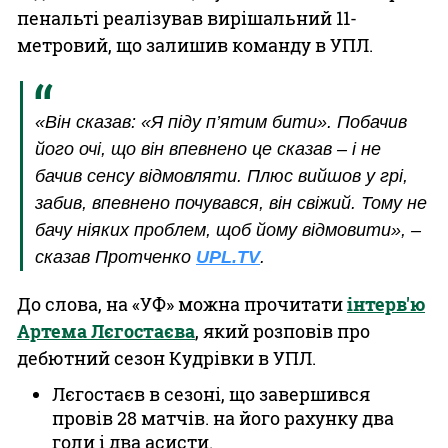
пенальті реалізував вирішальний 11-
метровий, що залишив команду в УПЛ.
«Він сказав: «Я піду п’ятим бити». Побачив
його очі, що він впевнено це сказав – і не
бачив сенсу відмовляти. Плюс вийшов у грі,
забив, впевнено почувався, він свіжий. Тому не
бачу ніяких проблем, щоб йому відмовити», –
сказав Протченко
UPL.TV
.
До слова, на «УФ» можна прочитати
інтерв'ю
Артема Лєгостаєва
, який розповів про
дебютний сезон Кудрівки в УПЛ.
Лєгостаєв в сезоні, що завершився
провів 28 матчів. на його рахунку два
голи і два асисти.