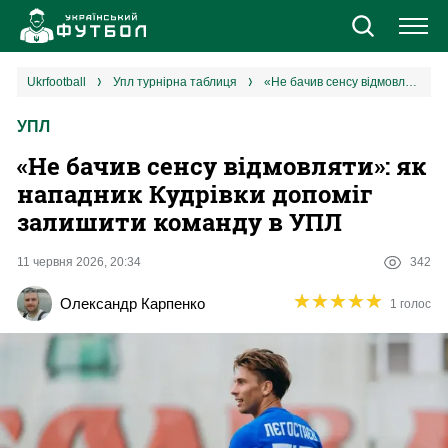
Новини
ukrfootball
упл турнірна таблиця
«Не бачив сенсу відмовляти»: як нападник Кудрівки допоміг залишити команду в УПЛ
УПЛ
Збірна
«Не бачив сенсу відмовляти»: як
Єврокубки
нападник Кудрівки допоміг
залишити команду в УПЛ
УПЛ
11 червня 2026, 20:34
342
1 ліга
★
★
★
★
★
★
★
★
★
★
Олександр Карпенко
1 голос
2 ліга
Різне
Букмекери