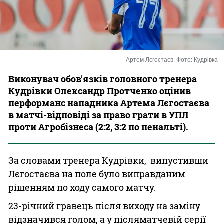
Казино
Артем Лєгостаєв. Фото: Кудрівка
Виконувач обов'язків головного тренера
Кудрівки Олександр Протченко оцінив
перформанс нападника Артема Лєгостаєва
в матчі-відповіді за право грати в УПЛ
проти Агробізнеса (2:2, 3:2 по пенальті).
За словами тренера Кудрівки, випустивши
Лєгостаєва на поле було виправданим
рішенням по ходу самого матчу.
23-річний гравець після виходу на заміну
відзначився голом, а у післяматчевій серії