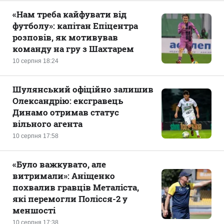
«Нам треба кайфувати від
футболу»: капітан Епіцентра
розповів, як мотивував
команду на гру з Шахтарем
10 серпня 18:24
Шулянський офіційно залишив
Олександрію: ексгравець
Динамо отримав статус
вільного агента
10 серпня 17:58
«Було важкувато, але
витримали»: Аніщенко
похвалив гравців Металіста,
які перемогли Полісся-2 у
меншості
10 серпня 17:38