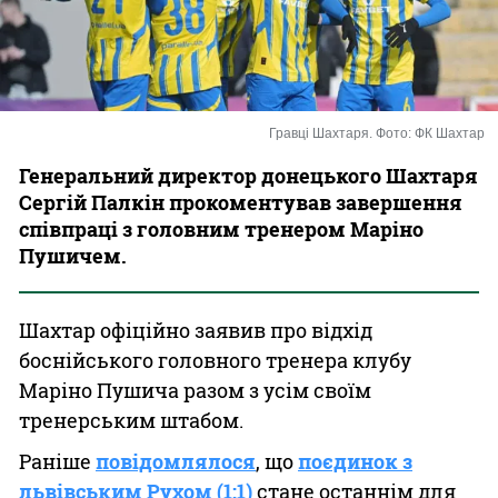
Казино
Гравці Шахтаря. Фото: ФК Шахтар
Генеральний директор донецького Шахтаря
Сергій Палкін прокоментував завершення
співпраці з головним тренером Маріно
Пушичем.
Шахтар офіційно заявив про відхід
боснійського головного тренера клубу
Маріно Пушича разом з усім своїм
тренерським штабом.
Раніше
повідомлялося
, що
поєдинок з
львівським Рухом (1:1)
стане останнім для