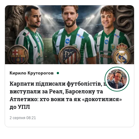
Кирило Круторогов
Карпати підписали футболістів, що
виступали за Реал, Барселону та
Атлетико: хто вони та як «докотилися»
до УПЛ
2 серпня 08:21