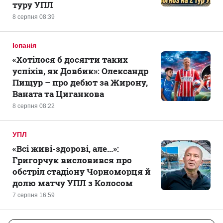
туру УПЛ
8 серпня 08:39
Іспанія
«Хотілося б досягти таких
успіхів, як Довбик»: Олександр
Пищур – про дебют за Жирону,
Ваната та Циганкова
8 серпня 08:22
УПЛ
«Всі живі-здорові, але...»:
Григорчук висловився про
обстріл стадіону Чорноморця й
долю матчу УПЛ з Колосом
7 серпня 16:59