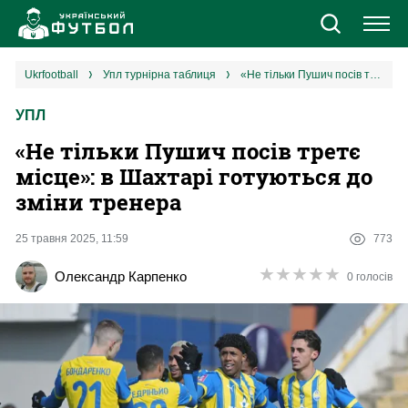
Новини
ukrfootball
упл турнірна таблиця
«Не тільки Пушич посів третє місце»: в Шахтарі готуються до зміни тренера
УПЛ
Збірна
«Не тільки Пушич посів третє
Єврокубки
місце»: в Шахтарі готуються до
зміни тренера
УПЛ
25 травня 2025, 11:59
773
1 ліга
★
★
★
★
★
★
★
★
★
★
Олександр Карпенко
0 голосів
2 ліга
Різне
Букмекери