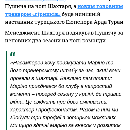
Пушича на чолі Шахтаря, а
новим головним
тренером «гірників»
буде нинішній
наставник турецького Еюпспора Арда Туран.
Менеджмент Шахтаря подякував Пушичу за
неповних два сезони на чолі команди.
«Насамперед хочу подякувати Маріно та
його тренерському штабу за час, який вони
провели в Шахтарі. Важливо пам’ятати:
Маріно приєднався до клубу в непростий
момент – посеред сезону у країні, де триває
війна. Це свідчить про його сміливість,
характер і професіоналізм. Разом із ним ми
здобули три трофеї з чотирьох можливих.
Ми щиро вдячні Маріно за внесок у розвиток