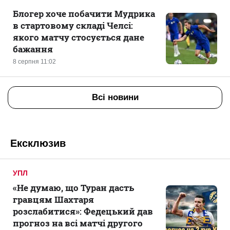
Блогер хоче побачити Мудрика
в стартовому складі Челсі:
якого матчу стосується дане
бажання
8 серпня 11:02
Всі новини
Ексклюзив
УПЛ
«Не думаю, що Туран дасть
гравцям Шахтаря
розслабитися»: Федецький дав
прогноз на всі матчі другого