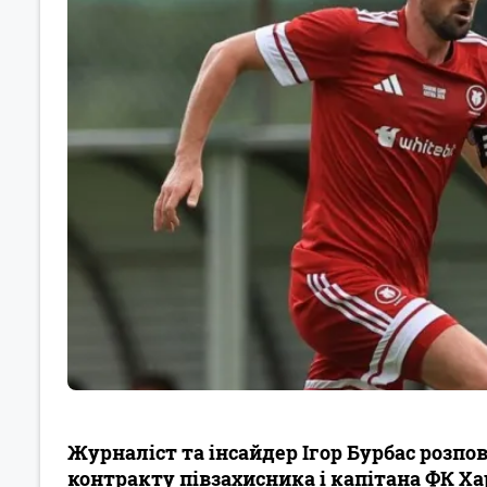
Журналіст та інсайдер Ігор Бурбас розпов
контракту півзахисника і капітана ФК Ха