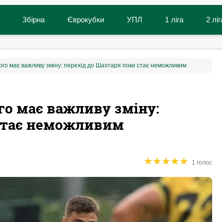
Збірна
Єврокубки
УПЛ
1 ліга
2 ліг
го має важливу зміну: перехід до Шахтаря поки стає неможливим
о має важливу зміну:
 стає неможливим
★
★
★
★
★
★
★
★
★
★
1 голос