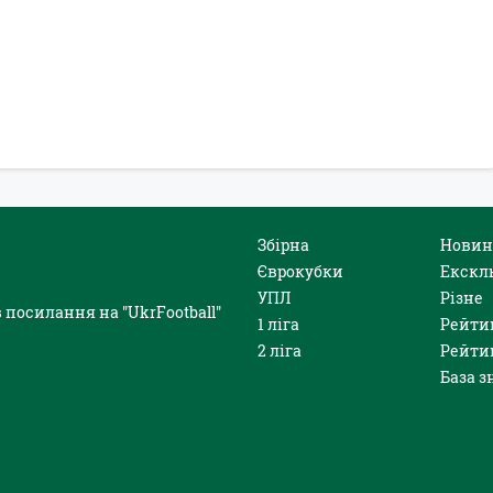
Збірна
Новин
Єврокубки
Екскл
УПЛ
Різне
 посилання на "UkrFootball"
1 ліга
Рейти
2 ліга
Рейти
База з