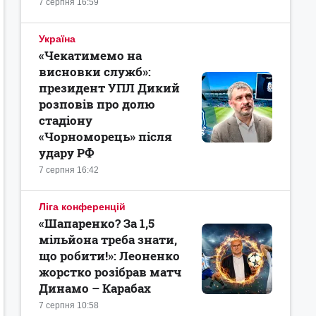
7 серпня 16:59
Україна
«Чекатимемо на
висновки служб»:
президент УПЛ Дикий
розповів про долю
стадіону
«Чорноморець» після
удару РФ
7 серпня 16:42
Ліга конференцій
«Шапаренко? За 1,5
мільйона треба знати,
що робити!»: Леоненко
жорстко розібрав матч
Динамо – Карабах
7 серпня 10:58