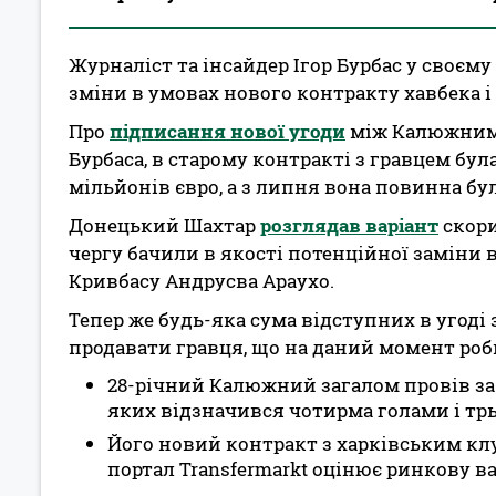
Журналіст та інсайдер Ігор Бурбас у своєму
зміни в умовах нового контракту хавбека і
Про
підписання нової угоди
між Калюжним і
Бурбаса, в старому контракті з гравцем бул
мільйонів євро, а з липня вона повинна бу
Донецький Шахтар
розглядав варіант
скори
чергу бачили в якості потенційної заміни
Кривбасу Андрусва Араухо.
Тепер же будь-яка сума відступних в угоді
продавати гравця, що на даний момент ро
28-річний Калюжний загалом провів за 
яких відзначився чотирма голами і т
Його новий контракт з харківським клу
портал Transfermarkt оцінює ринкову ва