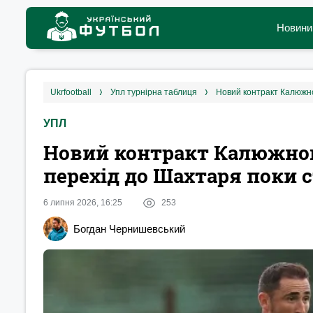
Новини
ukrfootball
упл турнірна таблиця
Новий контракт Калюжно
УПЛ
Новий контракт Калюжног
перехід до Шахтаря поки
6 липня 2026, 16:25
253
Богдан Чернишевський