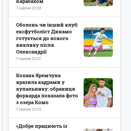
Карабахом
7 серпня 22:33
Оболонь чи інший клуб:
ексфутболіст Динамо
готується до нового
виклику після
Олександрії
7 серпня 22:27
Кохана Яремчука
вразила кадрами у
купальнику: обраниця
форварда показала фото
з озера Комо
7 серпня 22:23
«Добре працюють із