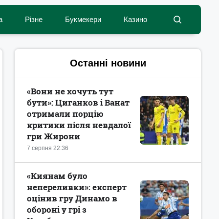
а
Різне
Букмекери
Казино
Останні новини
«Вони не хочуть тут
бути»: Циганков і Ванат
отримали порцію
критики після невдалої
гри Жирони
7 серпня 22:36
«Киянам було
непереливки»: експерт
оцінив гру Динамо в
обороні у грі з