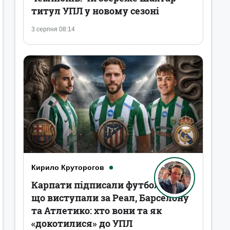
титул УПЛ у новому сезоні
3 серпня 08:14
Кирило Круторогов
Карпати підписали футболістів,
що виступали за Реал, Барселону
та Атлетико: хто вони та як
«докотилися» до УПЛ