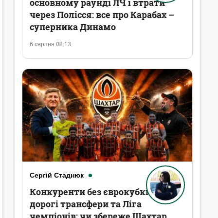
основному раунді ЛЧ і втрати
через Полісся: все про Карабах –
суперника Динамо
6 серпня 08:13
Сергій Стаднюк
Конкуренти без єврокубків,
дорогі трансфери та Ліга
чемпіонів: чи збереже Шахтар