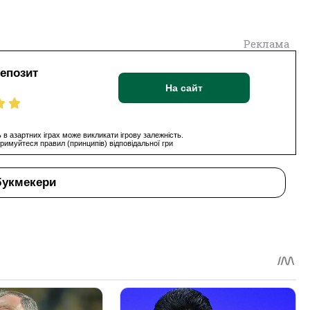
Реклама
депозит
На сайт
 в азартних іграх може викликати ігрову залежність.
римуйтеся правил (принципів) відповідальної гри
букмекери