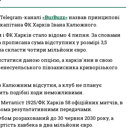
 Telegram-каналі
«BurBuzz»
назвав принципові
 капітана ФК Харків Івана Калюжного.
 ФК Харків стало відомо 4 липня. За словами
а прописана сума відступних у розмірі 3,5
ла скласти чотири мільйони євро.
статися даною опцією, а харків'яни в свою
 венесуельського півзахисника криворізького
 з Калюжним відсутня, а клуб не планує
бить подібні ходи неможливими.
Металіст 1925/ФК Харків 58 офіційних матчів, в
рьома результативними передачами.
бом розрахований до 30 червня 2030 року, а
ртість хавбека в два мільйони євро.