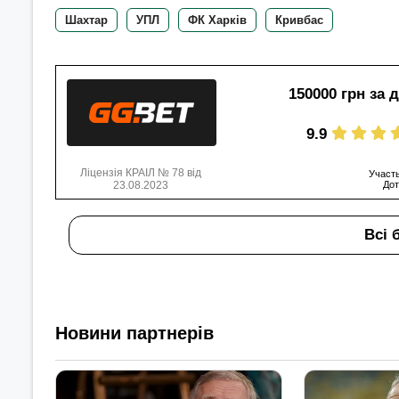
Шахтар
УПЛ
ФК Харків
Кривбас
150000 грн за 
9.9
Ліцензія КРАІЛ № 78 від
Участь
23.08.2023
Дот
Всі 