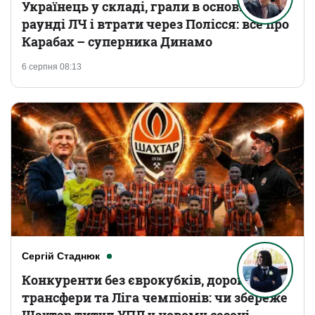
Українець у складі, грали в основному
раунді ЛЧ і втрати через Полісся: все про
Карабах – суперника Динамо
6 серпня 08:13
Сергій Стаднюк
Конкуренти без єврокубків, дорогі
трансфери та Ліга чемпіонів: чи збереже