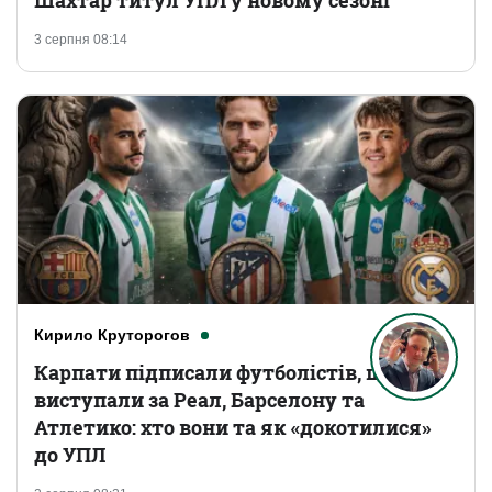
Шахтар титул УПЛ у новому сезоні
3 серпня 08:14
Кирило Круторогов
Карпати підписали футболістів, що
виступали за Реал, Барселону та
Атлетико: хто вони та як «докотилися»
до УПЛ