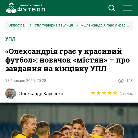
Новини
ukrfootball
упл турнірна таблиця
«Олександрія грає у красивий футбол»: новачок «містян» – про завдання на кінцівку УПЛ
УПЛ
Збірна
«Олександрія грає у красивий
Єврокубки
футбол»: новачок «містян» – про
завдання на кінцівку УПЛ
УПЛ
18 березня 2025, 20:28
148
1 ліга
★
★
★
★
★
★
★
★
★
★
Олександр Карпенко
1 голос
2 ліга
Різне
Букмекери