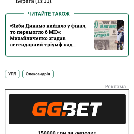
Берега (13:00).
ЧИТАЙТЕ ТАКОЖ
«Якби Динамо вийшло у фінал,
то перемогло б МЮ»:
Михайличенко згадав
легендарний тріумф над
Реалом і матчі з Баварією
УПЛ
Олександрія
Реклама
150000 грн за депозит