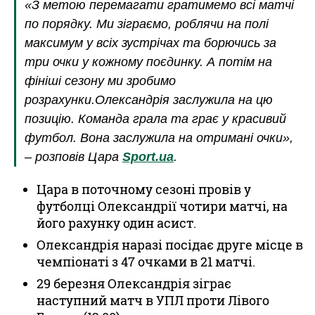
«З метою перемагати гратимемо всі матчі
по порядку. Ми зіграємо, роблячи на полі
максимум у всіх зустрічах та борючись за
три очки у кожному поєдинку. А потім на
фініші сезону ми зробимо
розрахунки.Олександрія заслужила на цю
позицію. Команда грала та грає у красивий
футбол. Вона заслужила на отримані очки»,
– розповів Цара
Sport.ua
.
Цара в поточному сезоні провів у
футболці Олександрії чотири матчі, на
його рахунку один асист.
Олександрія наразі посідає друге місце в
чемпіонаті з 47 очками в 21 матчі.
29 березня Олександрія зіграє
наступний матч в УПЛ проти Лівого