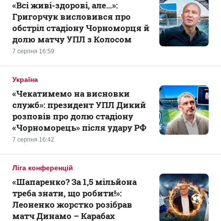
«Всі живі-здорові, але...»:
Григорчук висловився про
обстріл стадіону Чорноморця й
долю матчу УПЛ з Колосом
7 серпня 16:59
Україна
«Чекатимемо на висновки
служб»: президент УПЛ Дикий
розповів про долю стадіону
«Чорноморець» після удару РФ
7 серпня 16:42
Ліга конференцій
«Шапаренко? За 1,5 мільйона
треба знати, що робити!»:
Леоненко жорстко розібрав
матч Динамо – Карабах