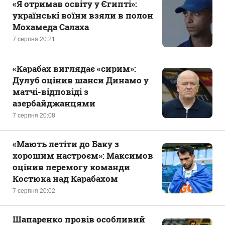
«Я отримав освіту у Єгипті»:
українські воїни взяли в полон
Мохамеда Салаха
7 серпня 20:21
«Карабах виглядає «сирим»:
Дулуб оцінив шанси Динамо у
матчі-відповіді з
азербайджанцями
7 серпня 20:08
«Мають летіти до Баку з
хорошим настроєм»: Максимов
оцінив перемогу команди
Костюка над Карабахом
7 серпня 20:02
Шапаренко провів особливий