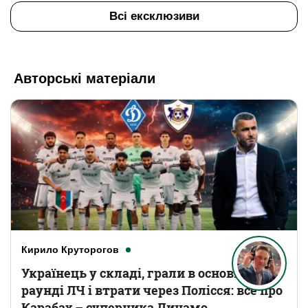
Всі ексклюзиви
Авторські матеріали
Кирило Круторогов
Українець у складі, грали в основному
раунді ЛЧ і втрати через Полісся: все про
Карабах – суперника Динамо