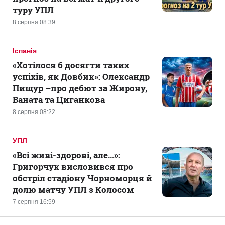
туру УПЛ
8 серпня 08:39
Іспанія
«Хотілося б досягти таких
успіхів, як Довбик»: Олександр
Пищур –про дебют за Жирону,
Ваната та Циганкова
8 серпня 08:22
УПЛ
«Всі живі-здорові, але...»:
Григорчук висловився про
обстріл стадіону Чорноморця й
долю матчу УПЛ з Колосом
7 серпня 16:59