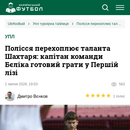
Новини
ukrfootball
упл турнірна таблиця
Полісся перехоплює таланта Шахтаря: капітан команди Бєліка готовий грати у Першій лізі
УПЛ
Збірна
Полісся перехоплює таланта
Єврокубки
Шахтаря: капітан команди
Бєліка готовий грати у Першій
УПЛ
лізі
1 ліга
1 липня 2026, 19:03
562
★
★
★
★
★
★
★
★
★
★
Дмитро Вєнков
1 голос
2 ліга
Різне
Букмекери