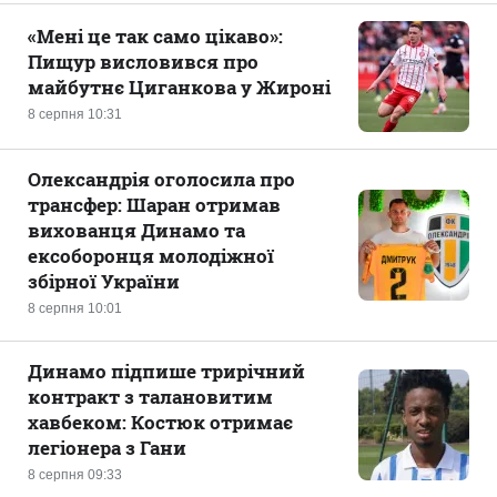
«Мені це так само цікаво»:
Пищур висловився про
майбутнє Циганкова у Жироні
8 серпня 10:31
Олександрія оголосила про
трансфер: Шаран отримав
вихованця Динамо та
ексоборонця молодіжної
збірної України
8 серпня 10:01
Динамо підпише трирічний
контракт з талановитим
хавбеком: Костюк отримає
легіонера з Гани
8 серпня 09:33