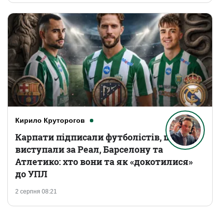
Кирило Круторогов
Карпати підписали футболістів, що
виступали за Реал, Барселону та
Атлетико: хто вони та як «докотилися»
до УПЛ
2 серпня 08:21