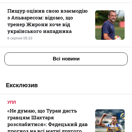
Пищур оцінив свою взаємодію
з Альваресом: відомо, що
тренер Жирони хоче від
українського нападника
8 серпня 09:33
Всі новини
Ексклюзив
УПЛ
«Не думаю, що Туран дасть
гравцям Шахтаря
розслабитися»: Федецький дав
прогноз на всі матчі другого