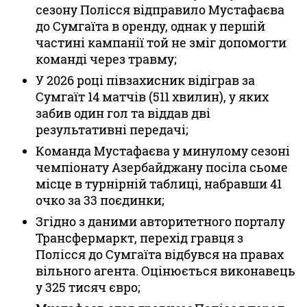
сезону Полісся відправило Мустафаєва
до Сумгаїта в оренду, однак у першій
частині кампанії той не зміг допомогти
команді через травму;
У 2026 році півзахисник відіграв за
Сумгаїт 14 матчів (511 хвилин), у яких
забив один гол та віддав дві
результативні передачі;
Команда Мустафаєва у минулому сезоні
чемпіонату Азербайджану посіла сьоме
місце в турнірній таблиці, набравши 41
очко за 33 поєдинки;
Згідно з даними авторитетного порталу
Трансфермаркт, перехід гравця з
Полісся до Сумгаїта відбувся на правах
вільного агента. Оцінюється виконавець
у 325 тисяч євро;