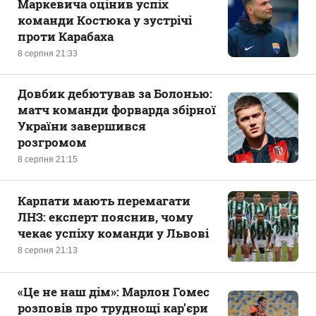
Маркевича оцінив успіх
команди Костюка у зустрічі
проти Карабаха
8 серпня 21:33
Довбик дебютував за Болонью:
матч команди форварда збірної
України завершився
розгромом
8 серпня 21:15
Карпати мають перемагати
ЛНЗ: експерт пояснив, чому
чекає успіху команди у Львові
8 серпня 21:13
«Це не наш дім»: Марлон Гомес
розповів про труднощі кар’єри