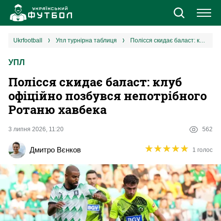
Новини
ukrfootball
упл турнірна таблиця
Полісся скидає баласт: клуб офіційно позбувся непотрібного Ротаню хавбека
УПЛ
Збірна
Полісся скидає баласт: клуб
Єврокубки
офіційно позбувся непотрібного
Ротаню хавбека
УПЛ
3 липня 2026, 11:20
562
1 ліга
★
★
★
★
★
★
★
★
★
★
Дмитро Вєнков
1 голос
2 ліга
Різне
Букмекери