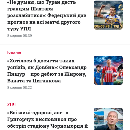
«Не думаю, що Туран дасть
гравцям Шахтаря
розслабитися»: Федецький дав
прогноз на всі матчі другого
туру УПЛ
8 серпня 08:39
Іспанія
«Хотілося б досягти таких
успіхів, як Довбик»: Олександр
Пищур – про дебют за Жирону,
Ваната та Циганкова
8 серпня 08:22
УПЛ
«Всі живі-здорові, але...»:
Григорчук висловився про
обстріл стадіону Чорноморця й