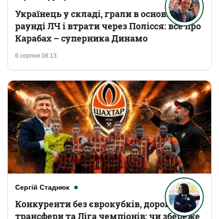
Українець у складі, грали в основному
раунді ЛЧ і втрати через Полісся: все про
Карабах – суперника Динамо
6 серпня 08:13
Сергій Стаднюк
Конкуренти без єврокубків, дорогі
трансфери та Ліга чемпіонів: чи збереже