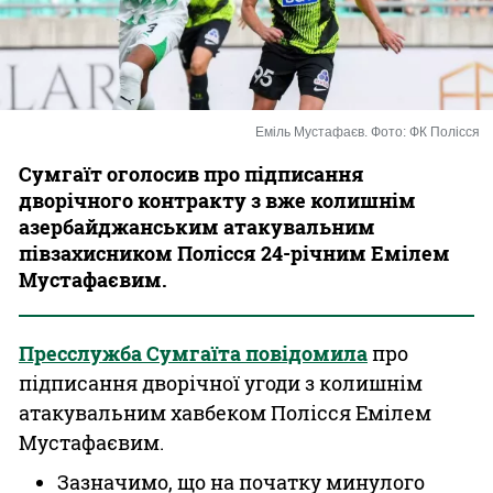
Казино
Еміль Мустафаєв. Фото: ФК Полісся
Сумгаїт оголосив про підписання
дворічного контракту з вже колишнім
азербайджанським атакувальним
півзахисником Полісся 24-річним Емілем
Мустафаєвим.
Пресслужба Сумгаїта повідомила
про
підписання дворічної угоди з колишнім
атакувальним хавбеком Полісся Емілем
Мустафаєвим.
Зазначимо, що на початку минулого