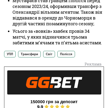
Мустафаєв став гравцем Полісся перед
сезоном 2023/24, оформивши трансфер з
Олександрії вільним агентом. Також він
віддавався в оренду до Чорноморця в
другій частині позаминулого сезону;
Усього за «вовків» хавбек провів 34
матчі, у яких відзначився трьома
забитими м’ячами та п’ятьма асистами.
УПЛ
Трансфери
Світ
Полісся
Реклама
150000 грн за депозит
9.9