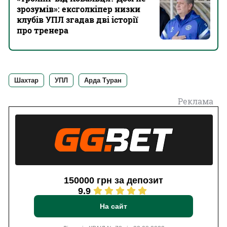
зрозумів‎»: ексголкіпер низки
клубів УПЛ згадав дві історії
про тренера
Шахтар
УПЛ
Арда Туран
Реклама
150000 грн за депозит
9.9
На сайт