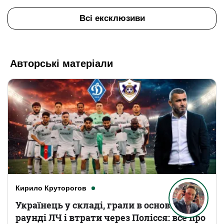
Всі ексклюзиви
Авторські матеріали
Кирило Круторогов
Українець у складі, грали в основному
раунді ЛЧ і втрати через Полісся: все про