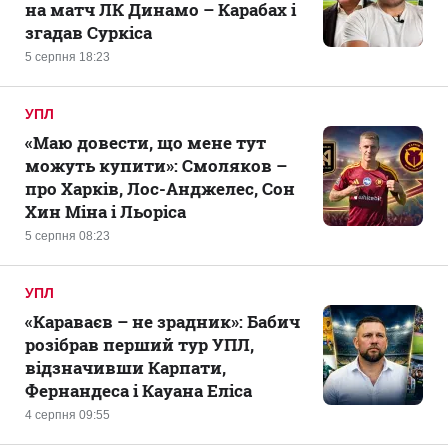
на матч ЛК Динамо – Карабах і
згадав Суркіса
5 серпня 18:23
УПЛ
«Маю довести, що мене тут
можуть купити»: Смоляков –
про Харків, Лос-Анджелес, Сон
Хин Міна і Льоріса
5 серпня 08:23
УПЛ
«Караваєв – не зрадник»: Бабич
розібрав перший тур УПЛ,
відзначивши Карпати,
Фернандеса і Кауана Еліса
4 серпня 09:55