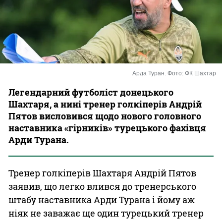
Казино
Арда Туран. Фото: ФК Шахтар
Легендарний футболіст донецького
Шахтаря, а нині тренер голкіперів Андрій
Пятов висловився щодо нового головного
наставника «гірників» турецького фахівця
Арди Турана.
Тренер голкіперів Шахтаря Андрій Пятов
заявив, що легко влився до тренерського
штабу наставника Арди Турана і йому аж
ніяк не заважає ще один турецький тренер