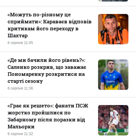
«Можуть по-різному це
сприймати»: Караваєв відповів
критикам його переходу в
Шахтар
6 серпня 11:45
«Де ми бачили його рівень?»:
Саленко розкрив, що заважає
Пономаренку розкритися на
старті сезону
6 серпня 11:36
«Грає як решето»: фанати ПСЖ
жорстко пройшлися по
Забарному після поразки від
Мальорки
6 серпня 11:32