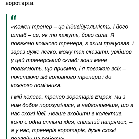
воротарів.
«Кожен тренер – це індивідуальність, і його
штаб – це, як то кажуть, його сила. Я
поважаю кожного тренера, з яким працював. І
зараз дуже легко, можу так сказати, увійшов
у цей тренерський склад: вони мене
поважають, що приємно, і я поважаю всіх –
починаючи від головного тренера і до
кожного помічника.
І мій колега, тренер воротарів Емрах, ми з
ним добре порозумілися, а найголовніше, що в
нас схожі ідеї. Легше входити в колектив,
коли є одна спільна ідея, спільний напрямок, –
а у нас, тренерів воротарів, дуже схожі
погляди на роботу».