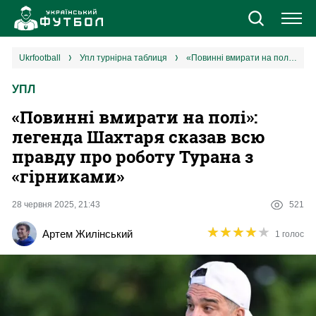
Новини
ukrfootball
упл турнірна таблиця
«Повинні вмирати на полі»: легенда Шахтаря сказав всю правду про роботу Турана з «гірниками»
УПЛ
Збірна
«Повинні вмирати на полі»:
Єврокубки
легенда Шахтаря сказав всю
правду про роботу Турана з
УПЛ
«гірниками»
1 ліга
28 червня 2025, 21:43
521
★
★
★
★
★
★
★
★
★
★
Артем Жилінський
1 голос
2 ліга
Різне
Букмекери