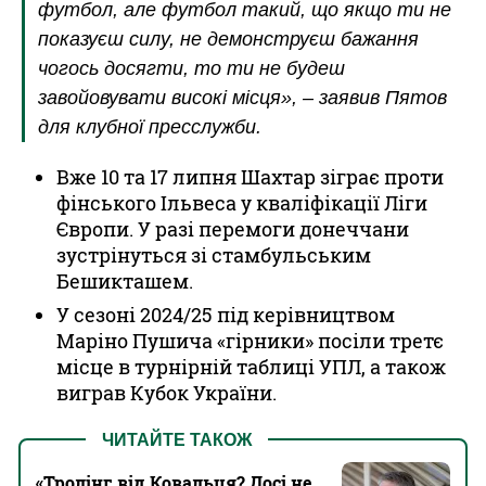
футбол, але футбол такий, що якщо ти не
показуєш силу, не демонструєш бажання
чогось досягти, то ти не будеш
завойовувати високі місця», – заявив Пятов
для клубної пресслужби.
Вже 10 та 17 липня Шахтар зіграє проти
фінського Ільвеса у кваліфікації Ліги
Європи. У разі перемоги донеччани
зустрінуться зі стамбульським
Бешикташем.
У сезоні 2024/25 під керівництвом
Маріно Пушича «гірники» посіли третє
місце в турнірній таблиці УПЛ, а також
виграв Кубок України.
ЧИТАЙТЕ ТАКОЖ
«Тролінг від Ковальця? Досі не