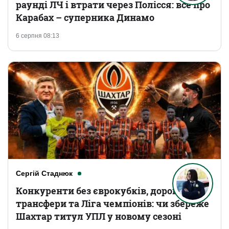
раунді ЛЧ і втрати через Полісся: все про
Карабах – суперника Динамо
6 серпня 08:13
Сергій Стаднюк
Конкуренти без єврокубків, дорогі
трансфери та Ліга чемпіонів: чи збереже
Шахтар титул УПЛ у новому сезоні