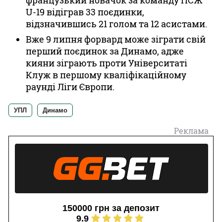
французький новачок за команду ПСЖ
U-19 відіграв 33 поєдинки,
відзначившись 21 голом та 12 асистами.
Вже 9 липня форвард може зіграти свій
перший поєдинок за Динамо, адже
кияни зіграють проти Університаті
Клуж в першому кваліфікаційному
раунді Ліги Європи.
УПЛ
Динамо
Реклама
150000 грн за депозит
9.9