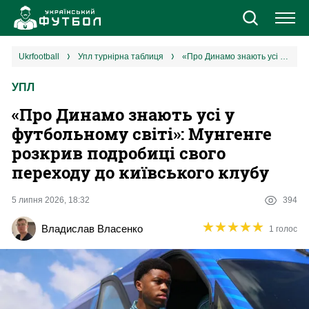
Новини
ukrfootball
упл турнірна таблиця
«Про Динамо знають усі у футбольному світі»: Мунгенге розкрив подробиці свого переходу до київського клубу
УПЛ
Збірна
«Про Динамо знають усі у
Єврокубки
футбольному світі»: Мунгенге
розкрив подробиці свого
УПЛ
переходу до київського клубу
1 ліга
5 липня 2026, 18:32
394
★
★
★
★
★
★
★
★
★
★
Владислав Власенко
1 голос
2 ліга
Різне
Букмекери