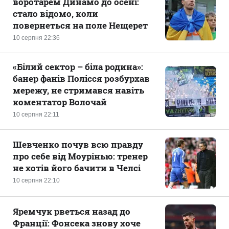
воротарем Динамо до осені:
стало відомо, коли
повернеться на поле Нещерет
10 серпня 22:36
«Білий сектор – біла родина»:
банер фанів Полісся розбурхав
мережу, не стримався навіть
коментатор Волочай
10 серпня 22:11
Шевченко почув всю правду
про себе від Моурінью: тренер
не хотів його бачити в Челсі
10 серпня 22:10
Яремчук рветься назад до
Франції: Фонсека знову хоче