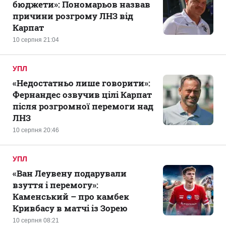
бюджети»: Пономарьов назвав
причини розгрому ЛНЗ від
Карпат
10 серпня 21:04
УПЛ
«Недостатньо лише говорити»:
Фернандес озвучив цілі Карпат
після розгромної перемоги над
ЛНЗ
10 серпня 20:46
УПЛ
«Ван Леувену подарували
взуття і перемогу»:
Каменський – про камбек
Кривбасу в матчі із Зорею
10 серпня 08:21