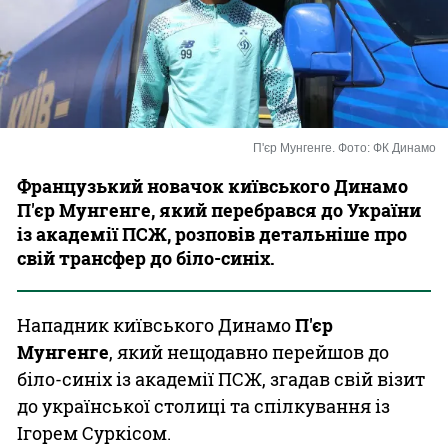
Казино
П'єр Мунгенге. Фото: ФК Динамо
Французький новачок київського Динамо
П'єр Мунгенге, який перебрався до України
із академії ПСЖ, розповів детальніше про
свій трансфер до біло-синіх.
Нападник київського Динамо
П'єр
Мунгенге
, який нещодавно перейшов до
біло-синіх із академії ПСЖ, згадав свій візит
до української столиці та спілкування із
Ігорем Суркісом.