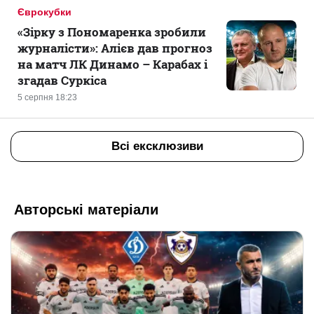
Єврокубки
«Зірку з Пономаренка зробили
журналісти»: Алієв дав прогноз
на матч ЛК Динамо – Карабах і
згадав Суркіса
5 серпня 18:23
Всі ексклюзиви
Авторські матеріали