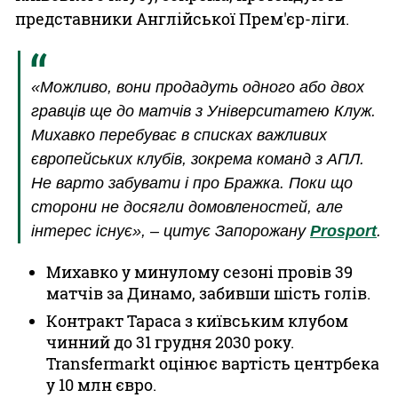
представники Англійської Прем'єр-ліги.
«Можливо, вони продадуть одного або двох
гравців ще до матчів з Університатею Клуж.
Михавко перебуває в списках важливих
європейських клубів, зокрема команд з АПЛ.
Не варто забувати і про Бражка. Поки що
сторони не досягли домовленостей, але
інтерес існує», – цитує Запорожану
Prosport
.
Михавко у минулому сезоні провів 39
матчів за Динамо, забивши шість голів.
Контракт Тараса з київським клубом
чинний до 31 грудня 2030 року.
Transfermarkt оцінює вартість центрбека
у 10 млн євро.