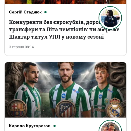
Сергій Стаднюк
Конкуренти без єврокубків, дорогі
трансфери та Ліга чемпіонів: чи збереже
Шахтар титул УПЛ у новому сезоні
3 серпня 08:14
Кирило Круторогов