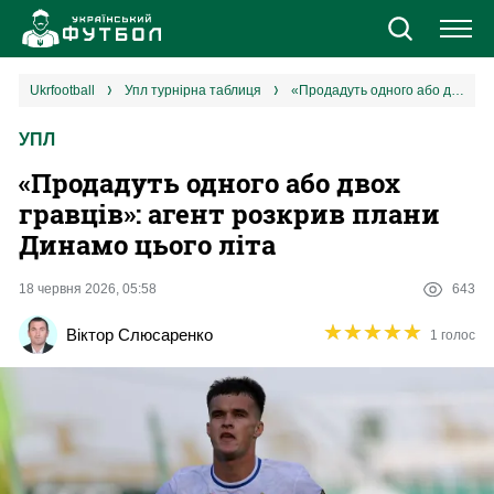
Новини
ukrfootball
упл турнірна таблиця
«Продадуть одного або двох гравців»: агент розкрив плани Динамо цього літа
УПЛ
Збірна
«Продадуть одного або двох
Єврокубки
гравців»: агент розкрив плани
Динамо цього літа
УПЛ
18 червня 2026, 05:58
643
1 ліга
★
★
★
★
★
★
★
★
★
★
Віктор Слюсаренко
1 голос
2 ліга
Різне
Букмекери