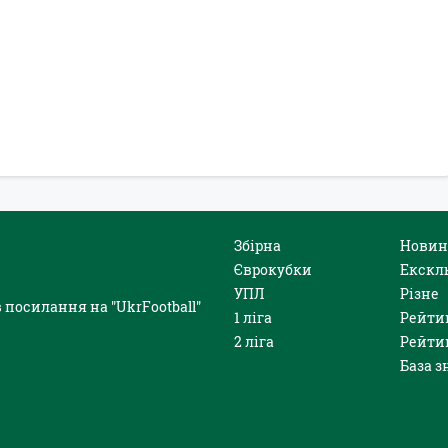
Збірна
Новин
Єврокубки
Екскл
УПЛ
Різне
 посилання на "UkrFootball"
1 ліга
Рейти
2 ліга
Рейти
База з