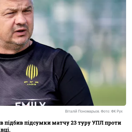
Віталій Пономарьов. Фото: ФК Рух
в підбив підсумки матчу 23 туру УПЛ проти
вці.