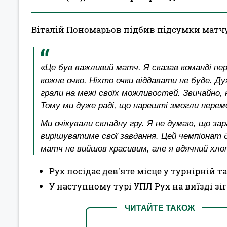
Віталій Пономарьов підбив підсумки матчу 
«Це був важливий матч. Я сказав команді п
кожне очко. Ніхто очки віддавати не буде. Д
грали на межі своїх можливостей. Звичайно, н
Тому ми дуже раді, що нарешті змогли перем
Ми очікували складну гру. Я не думаю, що зар
вирішуватиме свої завдання. Цей чемпіонат д
матч не вийшов красивим, але я вдячний хлоп
Рух посідає дев'яте місце у турнірній т
У наступному турі УПЛ Рух на виїзді зіг
ЧИТАЙТЕ ТАКОЖ