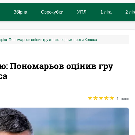
Збірна
Єврокубки
УПЛ
1 ліга
2 ліг
ерію: Пономарьов оцінив гру жовто-чорних проти Колоса
ію: Пономарьов оцінив гру
са
★
★
★
★
★
★
★
★
★
★
1 голос