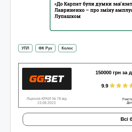
«До Карпат були думки зав’яза
Лавриненко – про зміну амплуа 
Лупашком
УПЛ
ФК Рух
Колос
150000 грн за 
9.9
Ліцензія КРАІЛ № 78 від
Участь
23.08.2023
Дот
Всі 