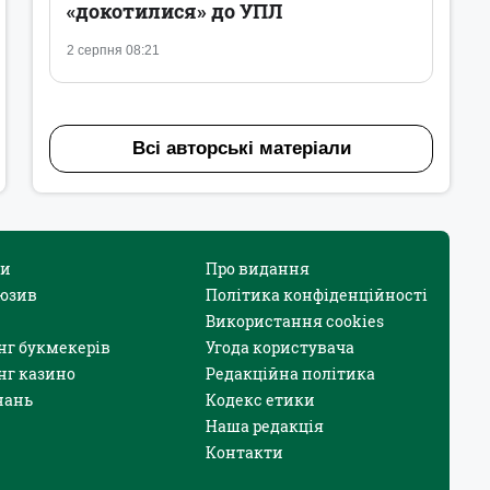
«докотилися» до УПЛ
2 серпня 08:21
Всі авторські матеріали
и
Про видання
юзив
Політика конфіденційності
Використання cookies
нг букмекерів
Угода користувача
нг казино
Редакційна політика
нань
Кодекс етики
Наша редакція
Контакти