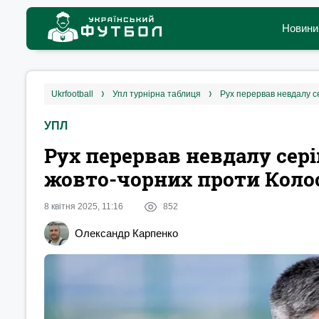
Новини
ukrfootball
упл турнірна таблиця
Рух перервав невдалу с
УПЛ
Рух перервав невдалу сер
жовто-чорних проти Коло
8 квітня 2025, 11:16
852
Олександр Карпенко