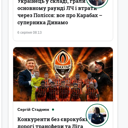
Українець у складі, грали в
основному раунді ЛЧ і втрати
через Полісся: все про Карабах –
суперника Динамо
6 серпня 08:13
Сергій Стаднюк
Конкуренти без єврокубків,
дорогі трансфери та Ліга