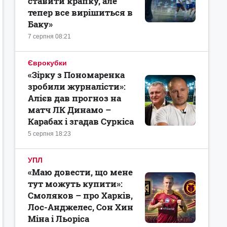
ставити крапку, але
тепер все вирішиться в
Баку»
7 серпня 08:21
Єврокубки
«Зірку з Пономаренка
зробили журналісти»:
Алієв дав прогноз на
матч ЛК Динамо –
Карабах і згадав Суркіса
5 серпня 18:23
УПЛ
«Маю довести, що мене
тут можуть купити»:
Смоляков – про Харків,
Лос-Анджелес, Сон Хин
Міна і Льоріса