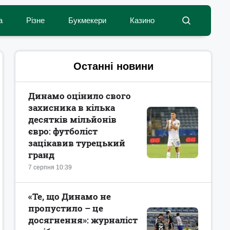
а
Різне
Букмекери
Казино
Останні новини
Динамо оцінило свого
захисника в кілька
десятків мільйонів
євро: футболіст
зацікавив турецький
гранд
7 серпня 10:39
«Те, що Динамо не
пропустило – це
досягнення»: журналіст