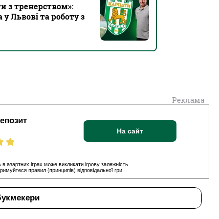
ти з тренерством»:
у Львові та роботу з
Реклама
депозит
На сайт
 в азартних іграх може викликати ігрову залежність.
римуйтеся правил (принципів) відповідальної гри
букмекери