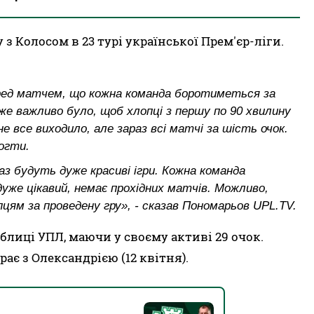
з Колосом в 23 турі української Прем'єр-ліги.
еред матчем, що кожна команда боротиметься за
уже важливо було, щоб хлопці з першу по 90 хвилину
е все виходило, але зараз всі матчі за шість очок.
огти.
аз будуть дуже красиві ігри. Кожна команда
уже цікавий, немає прохідних матчів. Можливо,
цям за проведену гру», - сказав Пономарьов UPL.TV.
аблиці УПЛ, маючи у своєму активі 29 очок.
рає з Олександрією (12 квітня).