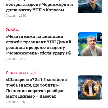
обстріл стадіону Чорноморця й
долю матчу УПЛ з Колосом
7 серпня 16:59
Україна
«Чекатимемо на висновки
служб»: президент УПЛ Дикий
розповів про долю стадіону
«Чорноморець» після удару РФ
7 серпня 16:42
Ліга конференцій
«Шапаренко? За 1,5 мільйона
треба знати, що робити!»:
Леоненко жорстко розібрав
матч Динамо – Карабах
7 серпня 10:58