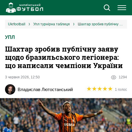
Новини
ukrfootball
упл турнірна таблиця
Шахтар зробив публічну заяву щодо бразильського легіонера: що написали чемпіони України
УПЛ
Збірна
Шахтар зробив публічну заяву
Єврокубки
щодо бразильського легіонера:
що написали чемпіони України
УПЛ
3 червня 2026, 12:50
1294
1 ліга
★
★
★
★
★
★
★
★
★
★
Владислав Лютостанський
1 голос
2 ліга
Різне
Букмекери