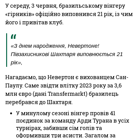
У середу, 3 червня, бразильському вінгеру
«гірників» офіційно виповнився 21 рік, із чим
його і привітав клуб.
«З днем народження, Невертоне!
Півзахисникові Шахтаря виповнюється 21
рік»,
Нагадаємо, що Невертон є вихованцем Сан-
Паулу. Саме звідти влітку 2023 року за 3,6
млн євро (дані Transfermarkt) бразилець
перебрався до Шахтаря.
У минулому сезоні вінгер провів 41
поєдинок за команду Арди Турана в усіх
турнірах, забивши сім голів та
оформивши три асисти. Загалом за