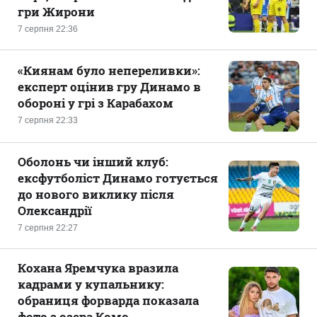
гри Жирони
7 серпня 22:36
«Киянам було непереливки»:
експерт оцінив гру Динамо в
обороні у грі з Карабахом
7 серпня 22:33
Оболонь чи інший клуб:
ексфутболіст Динамо готується
до нового виклику після
Олександрії
7 серпня 22:27
Кохана Яремчука вразила
кадрами у купальнику:
обраниця форварда показала
фото з озера Комо