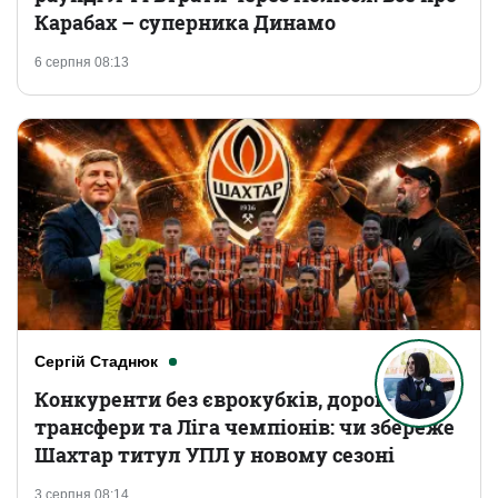
Карабах – суперника Динамо
6 серпня 08:13
Сергій Стаднюк
Конкуренти без єврокубків, дорогі
трансфери та Ліга чемпіонів: чи збереже
Шахтар титул УПЛ у новому сезоні
3 серпня 08:14