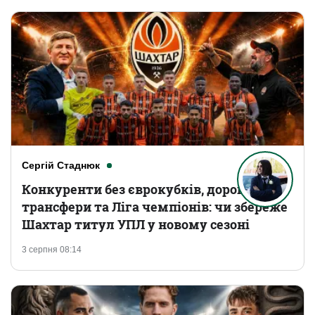
Сергій Стаднюк
Конкуренти без єврокубків, дорогі
трансфери та Ліга чемпіонів: чи збереже
Шахтар титул УПЛ у новому сезоні
3 серпня 08:14