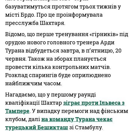
базуватимуться протягом трьох тижнів у
місті Брдо. Про це проінформувала
пресслужба Шахтаря.
Відомо, що перше тренування «гірників» під
орудою нового головного тренера Арди
Турана відбудеться завтра, в пʼятницю, 20
червня. Також на зборах планується
провести кілька контрольних матчів.
Розклад спарингів буде оприлюднено
найближчим часом.
Нагадаємо, що у першому раунді
кваліфікації Шахтар
зіграє проти Ільвеса з
Тампере
. У випадку перемоги над фінським
клубом, далі
на команду Турана чекає
турецький Бешикташ
зі Стамбулу.