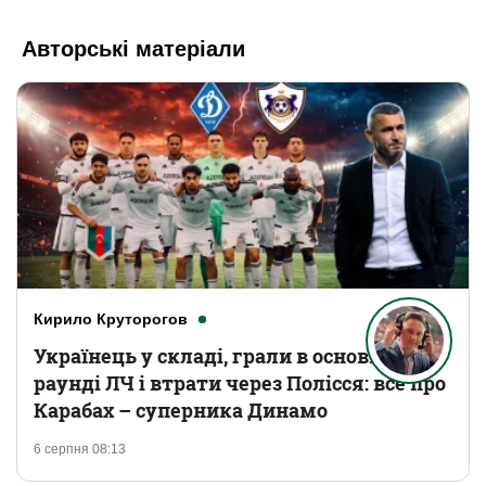
Авторські матеріали
Кирило Круторогов
Українець у складі, грали в основному
раунді ЛЧ і втрати через Полісся: все про
Карабах – суперника Динамо
6 серпня 08:13