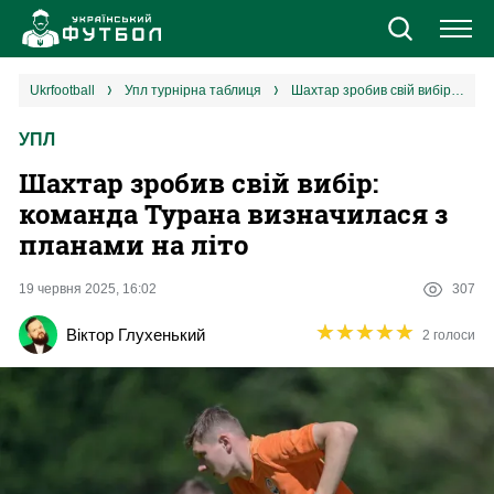
Новини
ukrfootball
упл турнірна таблиця
Шахтар зробив свій вибір: команда Турана визначилася з планами на літо
УПЛ
Збірна
Шахтар зробив свій вибір:
Єврокубки
команда Турана визначилася з
планами на літо
УПЛ
19 червня 2025, 16:02
307
1 ліга
★
★
★
★
★
★
★
★
★
★
Віктор Глухенький
2 голоси
2 ліга
Різне
Букмекери