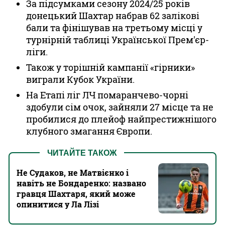
За підсумками сезону 2024/25 років
донецький Шахтар набрав 62 залікові
бали та фінішував на третьому місці у
турнірній таблиці Української Прем'єр-
ліги.
Також у торішній кампанії «гірники»
виграли Кубок України.
На Етапі ліг ЛЧ помаранчево-чорні
здобули сім очок, зайняли 27 місце та не
пробилися до плейоф найпрестижнішого
клубного змагання Європи.
ЧИТАЙТЕ ТАКОЖ
Не Судаков, не Матвієнко і
навіть не Бондаренко: названо
гравця Шахтаря, який може
опинитися у Ла Лізі