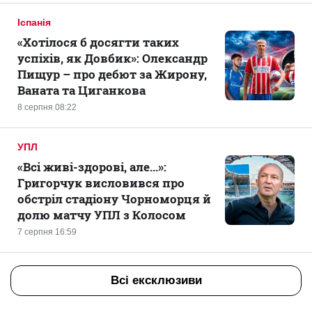
Іспанія
«Хотілося б досягти таких
успіхів, як Довбик»: Олександр
Пищур – про дебют за Жирону,
Ваната та Циганкова
8 серпня 08:22
УПЛ
«Всі живі-здорові, але...»:
Григорчук висловився про
обстріл стадіону Чорноморця й
долю матчу УПЛ з Колосом
7 серпня 16:59
Всі ексклюзиви