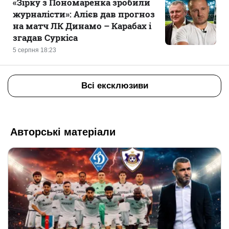
«Зірку з Пономаренка зробили
журналісти»: Алієв дав прогноз
на матч ЛК Динамо – Карабах і
згадав Суркіса
5 серпня 18:23
Всі ексклюзиви
Авторські матеріали