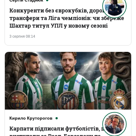
Сергій Стаднюк
Конкуренти без єврокубків, дорогі
трансфери та Ліга чемпіонів: чи збереже
Шахтар титул УПЛ у новому сезоні
3 серпня 08:14
Кирило Круторогов
Карпати підписали футболістів, що