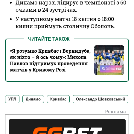
Динамо наразі лідирує в чемпіонаті з 60
очками в 24 зустрічах.
У наступному матчі 18 квітня о 18:00
кияни приймуть столичну Оболонь.
ЧИТАЙТЕ ТАКОЖ
«Я розумію Кривбас і Вернидуба,
як ніхто – й ось чому»: Микола
Павлов підтримує проведення
матчів у Кривому Розі
УПЛ
Динамо
Кривбас
Олександр Шовковський
Реклама