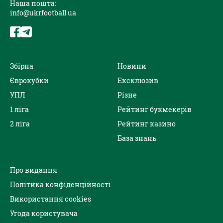
Наша пошта:
info@ukrfootball.ua
Збірна
Новини
Єврокубки
Ексклюзив
УПЛ
Різне
1 ліга
Рейтинг букмекерів
2 ліга
Рейтинг казино
База знань
Про видання
Політика конфіденційності
Використання cookies
Угода користувача