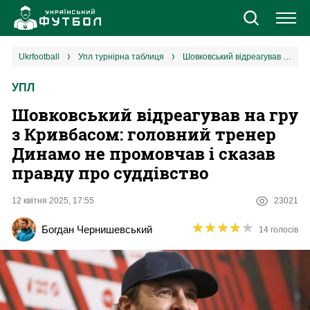
Новини
ukrfootball
упл турнірна таблиця
Шовковський відреагував на гру з Кривбасом: головний тренер Динамо не промовчав і сказав правду про суддівство
УПЛ
Збірна
Шовковський відреагував на гру
Єврокубки
з Кривбасом: головний тренер
Динамо не промовчав і сказав
УПЛ
правду про суддівство
1 ліга
12 квітня 2025, 17:55
23021
★
★
★
★
★
★
★
★
★
★
Богдан Чернишевський
14 голосів
2 ліга
Різне
Букмекери