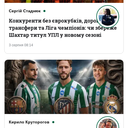
Сергій Стаднюк
Конкуренти без єврокубків, дорогі
трансфери та Ліга чемпіонів: чи збереже
Шахтар титул УПЛ у новому сезоні
3 серпня 08:14
Кирило Круторогов