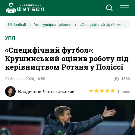
Новини
ukrfootball
упл турнірна таблиця
«Специфічний футбол»: Крушинський оцінив роботу під керівництвом Ротаня у Поліссі
УПЛ
Збірна
«Специфічний футбол»:
Єврокубки
Крушинський оцінив роботу під
керівництвом Ротаня у Поліссі
УПЛ
21 березня 2026, 16:58
1656
1 ліга
★
★
★
★
★
★
★
★
★
★
Владислав Лютостанський
1 голос
2 ліга
Різне
Букмекери