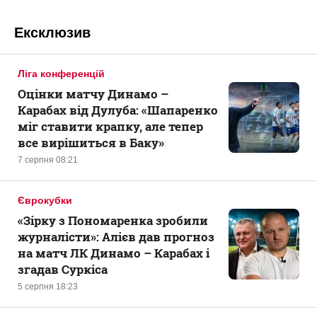
Ексклюзив
Ліга конференцій
Оцінки матчу Динамо –
Карабах від Дулуба: «Шапаренко
міг ставити крапку, але тепер
все вирішиться в Баку»
7 серпня 08:21
Єврокубки
«Зірку з Пономаренка зробили
журналісти»: Алієв дав прогноз
на матч ЛК Динамо – Карабах і
згадав Суркіса
5 серпня 18:23