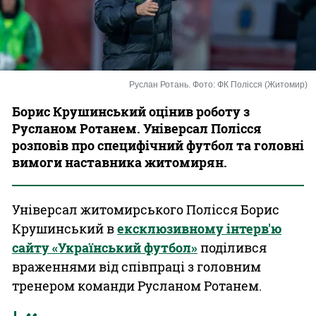
Казино
Руслан Ротань. Фото: ФК Полісся (Житомир)
Борис Крушинський оцінив роботу з
Русланом Ротанем. Універсал Полісся
розповів про специфічний футбол та головні
вимоги наставника житомирян.
Універсал житомирського Полісся Борис
Крушинський в
ексклюзивному інтерв'ю
сайту «Український футбол»
поділився
враженнями від співпраці з головним
тренером команди Русланом Ротанем.