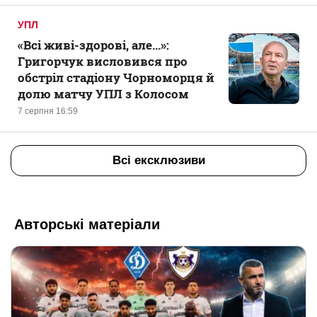
УПЛ
«Всі живі-здорові, але...»:
Григорчук висловився про
обстріл стадіону Чорноморця й
долю матчу УПЛ з Колосом
7 серпня 16:59
Всі ексклюзиви
Авторські матеріали