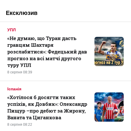
Ексклюзив
УПЛ
«Не думаю, що Туран дасть
гравцям Шахтаря
розслабитися»: Федецький дав
прогноз на всі матчі другого
туру УПЛ
8 серпня 08:39
Іспанія
«Хотілося б досягти таких
успіхів, як Довбик»: Олександр
Пищур –про дебют за Жирону,
Ваната та Циганкова
8 серпня 08:22