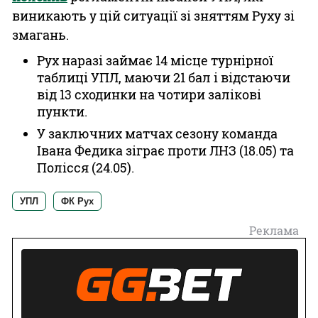
виникають у цій ситуації зі зняттям Руху зі
змагань.
Рух наразі займає 14 місце турнірної
таблиці УПЛ, маючи 21 бал і відстаючи
від 13 сходинки на чотири залікові
пункти.
У заключних матчах сезону команда
Івана Федика зіграє проти ЛНЗ (18.05) та
Полісся (24.05).
УПЛ
ФК Рух
Реклама