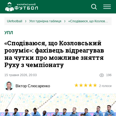
Новини
ukrfootball
упл турнірна таблиця
«‎Сподіваюся, що Козловський розуміє»: фахівець відреагував на чутки про можливе зняття Руху з чемпіонату
УПЛ
Збірна
«‎Сподіваюся, що Козловський
Єврокубки
розуміє»: фахівець відреагував
на чутки про можливе зняття
УПЛ
Руху з чемпіонату
1 ліга
15 травня 2026, 20:03
196
★
★
★
★
★
★
★
★
★
★
Віктор Слюсаренко
2 голоси
2 ліга
Різне
Букмекери