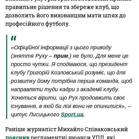
правильне рішення та збереже клуб, що
дозволить його вихованцям мати шлях до
професійного футболу.
«Офіційної інформації з цього приводу
(
зняття Руху
–
прим
.) не було. Для мене це
просто чутки. Я сподіваюся, що президент
клубу Григорій Козловський розуміє, що для
розвитку йому потрібна перша команда, щоб
направляти туди кадри з академії клубу.
Хочеться вірити, що Рух продовжить своє
існування, в якій би лізі вони не опинилися», –
цитує Лисицького
Sport.ua
.
Раніше журналіст Михайло Співаковський
пояснив
регламентні нюанси УПЛ, які