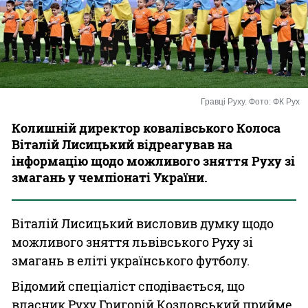
Казино
Гравці Руху. Фото: ФК Рух
Колишній директор ковалівського Колоса
Віталій Лисицький відреагував на
інформацію щодо можливого зняття Руху зі
змагань у чемпіонаті України.
Віталій Лисицький висловив думку щодо
можливого зняття львівського Руху зі
змагань в еліті українського футболу.
Відомий спеціаліст сподівається, що
власник Руху Григорій Козловський прийме