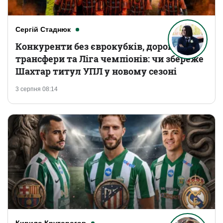
Сергій Стаднюк
Конкуренти без єврокубків, дорогі
трансфери та Ліга чемпіонів: чи збереже
Шахтар титул УПЛ у новому сезоні
3 серпня 08:14