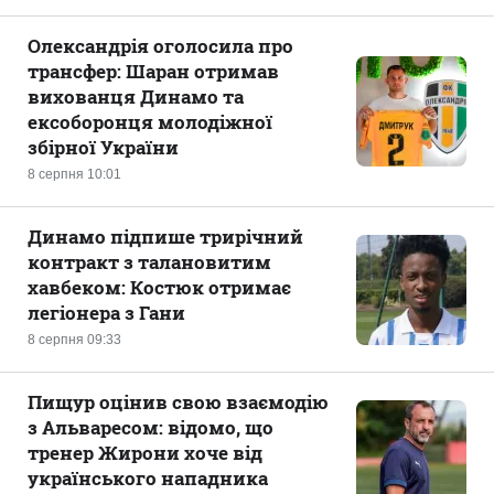
Олександрія оголосила про
трансфер: Шаран отримав
вихованця Динамо та
ексоборонця молодіжної
збірної України
8 серпня 10:01
Динамо підпише трирічний
контракт з талановитим
хавбеком: Костюк отримає
легіонера з Гани
8 серпня 09:33
Пищур оцінив свою взаємодію
з Альваресом: відомо, що
тренер Жирони хоче від
українського нападника