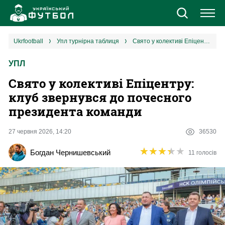
Новини
ukrfootball
упл турнірна таблиця
Свято у колективі Епіцентру: клуб звернувся до почесного президента команди
УПЛ
Збірна
Свято у колективі Епіцентру:
Єврокубки
клуб звернувся до почесного
президента команди
УПЛ
27 червня 2026, 14:20
36530
1 ліга
★
★
★
★
★
★
★
★
★
★
Богдан Чернишевський
11 голосів
2 ліга
Різне
Букмекери