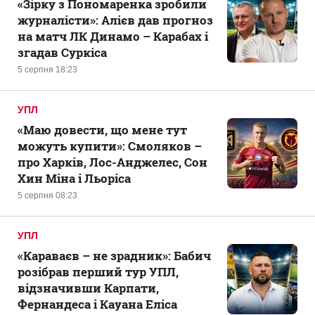
«Зірку з Пономаренка зробили
журналісти»: Алієв дав прогноз
на матч ЛК Динамо – Карабах і
згадав Суркіса
5 серпня 18:23
УПЛ
«Маю довести, що мене тут
можуть купити»: Смоляков –
про Харків, Лос-Анджелес, Сон
Хин Міна і Льоріса
5 серпня 08:23
УПЛ
«Караваєв – не зрадник»: Бабич
розібрав перший тур УПЛ,
відзначивши Карпати,
Фернандеса і Кауана Еліса