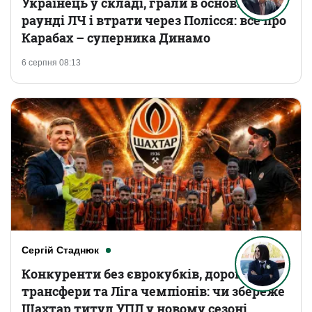
Українець у складі, грали в основному
раунді ЛЧ і втрати через Полісся: все про
Карабах – суперника Динамо
6 серпня 08:13
Сергій Стаднюк
Конкуренти без єврокубків, дорогі
трансфери та Ліга чемпіонів: чи збереже
Шахтар титул УПЛ у новому сезоні