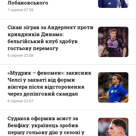
Лобановського
7 серпня 07:59
Сікан зіграв за Андерлехт проти
кривдників Динамо:
бельгійський клуб здобув
гостьову перемогу
6 серпня 23:08
«Мудрик – феномен»: захисник
Челсі у захваті від форми
вінгера після відсторонення
через допінговий скандал
6 серпня 23:07
Судаков оформив асист за
Бенфіку: українець зробив
першу гольову дію у сезоні у