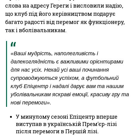
слова на адресу Гереги і висловили надію,
що клуб під його керівництвом подарує
багато радості від перемог як функціонеру,
так і вболівальникам.
«Ваші мудрість, наполегливість і
далекоглядність є важливими орієнтирами
для нас усіх. Нехай усі ваші починання
супроводжуються успіхом, а футбольний
клуб Епіцентр і надалі дарує вам та нашим
уболівальникам яскраві емоції, красиву гру та
нові перемоги».
У минулому сезоні Епіцентр вперше
виступав в українській Прем'єр-лізі
після перемоги в Першій лізі.