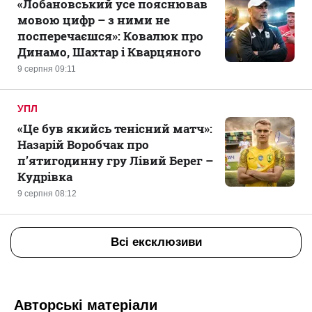
«Лобановський усе пояснював
мовою цифр – з ними не
посперечаєшся»: Ковалюк про
Динамо, Шахтар і Кварцяного
9 серпня 09:11
УПЛ
«Це був якийсь тенісний матч»:
Назарій Воробчак про
п’ятигодинну гру Лівий Берег –
Кудрівка
9 серпня 08:12
Всі ексклюзиви
Авторські матеріали