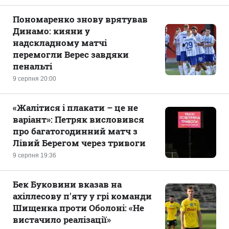
Пономаренко знову врятував
Динамо: кияни у
надскладному матчі
перемогли Верес завдяки
пенальті
9 серпня 20:00
«Жалітися і плакати – це не
варіант»: Петряк висловився
про багатогодинний матч з
Лівий Берегом через тривоги
9 серпня 19:36
Бек Буковини вказав на
ахіллесову п'яту у грі команди
Шищенка проти Оболоні: «Не
вистачило реалізації»