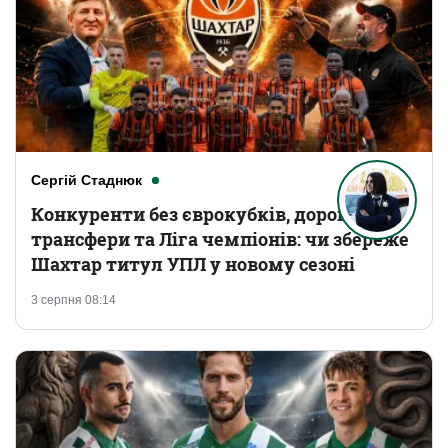
Сергій Стаднюк
Конкуренти без єврокубків, дорогі
трансфери та Ліга чемпіонів: чи збереже
Шахтар титул УПЛ у новому сезоні
3 серпня 08:14