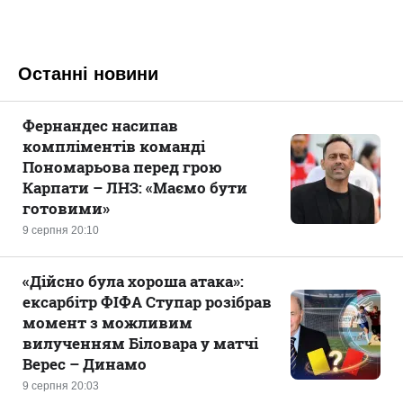
Останні новини
Фернандес насипав
компліментів команді
Пономарьова перед грою
Карпати – ЛНЗ: «Маємо бути
готовими»
9 серпня 20:10
«Дійсно була хороша атака»:
ексарбітр ФІФА Ступар розібрав
момент з можливим
вилученням Біловара у матчі
Верес – Динамо
9 серпня 20:03