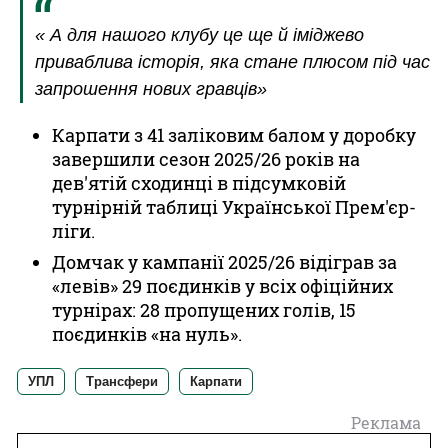
« А для нашого клубу це ще й іміджево
приваблива історія, яка стане плюсом під час
запрошення нових гравців»
Карпати з 41 заліковим балом у доробку
завершили сезон 2025/26 років на
дев'ятій сходинці в підсумковій
турнірній таблиці Української Прем'єр-
ліги.
Домчак у кампанії 2025/26 відіграв за
«левів» 29 поєдинків у всіх офіційних
турнірах: 28 пропущених голів, 15
поєдинків «на нуль».
УПЛ
Трансфери
Карпати
Реклама