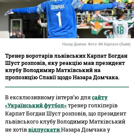
Казино
Назар Домчак. Фото: ФК Карпати (Львів)
Тренер воротарів львівських Карпат Богдан
Шуст розповів, яку реакцію мав президент
клубу Володимир Матківський на
пропозицію Славії щодо Назара Домчака.
В ексклюзивному інтерв’ю для
сайту
«Український футбол»
тренер голкіперів
Карпат Богдан Шуст розповів, що президент
львівського клубу Володимир Матківський
не хотів
відпускати
Назара Домчака у