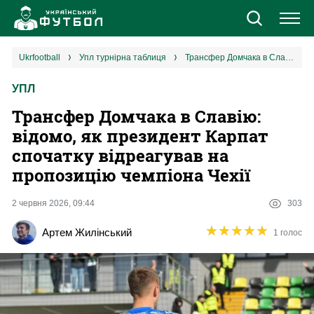
Новини
ukrfootball
упл турнірна таблиця
Трансфер Домчака в Славію: відомо, як президент Карпат спочатку відреагував на пропозицію чемпіона Чехії
УПЛ
Збірна
Трансфер Домчака в Славію:
Єврокубки
відомо, як президент Карпат
спочатку відреагував на
УПЛ
пропозицію чемпіона Чехії
1 ліга
2 червня 2026, 09:44
303
★
★
★
★
★
★
★
★
★
★
Артем Жилінський
1 голос
2 ліга
Різне
Букмекери