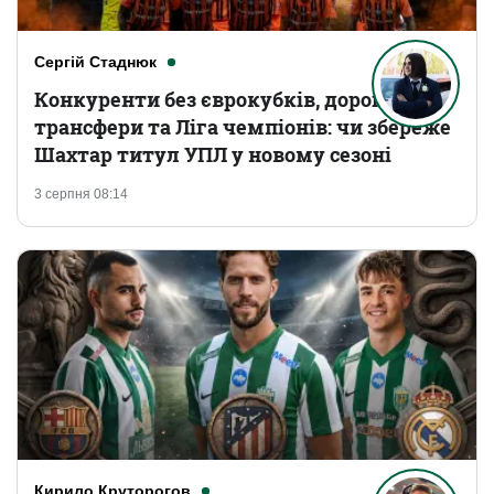
Сергій Стаднюк
Конкуренти без єврокубків, дорогі
трансфери та Ліга чемпіонів: чи збереже
Шахтар титул УПЛ у новому сезоні
3 серпня 08:14
Кирило Круторогов