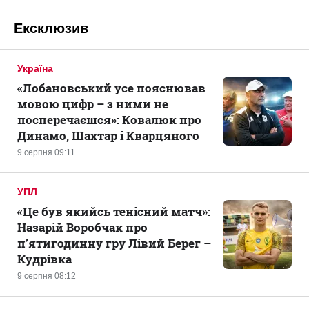
Ексклюзив
Україна
«Лобановський усе пояснював
мовою цифр – з ними не
посперечаєшся»: Ковалюк про
Динамо, Шахтар і Кварцяного
9 серпня 09:11
УПЛ
«Це був якийсь тенісний матч»:
Назарій Воробчак про
п’ятигодинну гру Лівий Берег –
Кудрівка
9 серпня 08:12