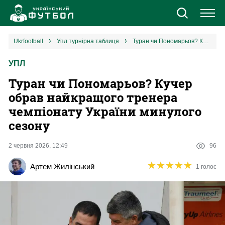
Новини
ukrfootball
упл турнірна таблиця
Туран чи Пономарьов? Кучер обрав найкращого тренера чемпіонату України минулого сезону
УПЛ
Збірна
Туран чи Пономарьов? Кучер
Єврокубки
обрав найкращого тренера
чемпіонату України минулого
УПЛ
сезону
1 ліга
2 червня 2026, 12:49
96
★
★
★
★
★
★
★
★
★
★
Артем Жилінський
1 голос
2 ліга
Різне
Букмекери