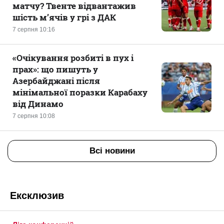
матчу? Твенте відвантажив
шість м’ячів у грі з ДАК
7 серпня 10:16
«Очікування розбиті в пух і
прах»: що пишуть у
Азербайджані після
мінімальної поразки Карабаху
від Динамо
7 серпня 10:08
Всі новини
Ексклюзив