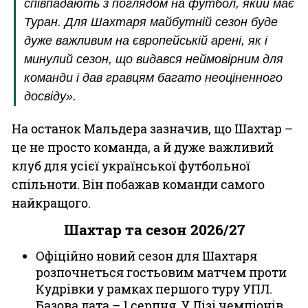
співпадають з поглядом на футбол, який має
Туран. Для Шахтаря майбутній сезон буде
дуже важливим на європейській арені, як і
минулий сезон, що видався неймовірним для
команди і дав гравцям багато неоціненного
досвіду».
На останок Мальдера зазначив, що Шахтар –
це не просто команда, а й дуже важливий
клуб для усієї української футбольної
спільноти. Він побажав команди самого
найкращого.
Шахтар та сезон 2026/27
Офіційно новий сезон для Шахтаря
розпочнеться гостьовим матчем проти
Кудрівки у рамках першого туру УПЛ.
Базова дата – 1 серпня. У Лізі чемпіонів