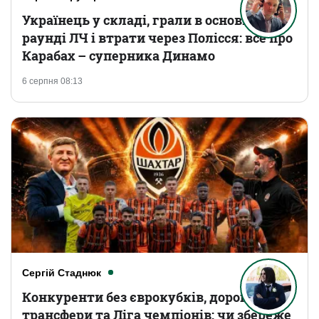
Українець у складі, грали в основному
раунді ЛЧ і втрати через Полісся: все про
Карабах – суперника Динамо
6 серпня 08:13
Сергій Стаднюк
Конкуренти без єврокубків, дорогі
трансфери та Ліга чемпіонів: чи збереже