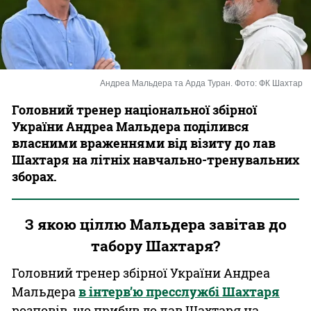
Казино
Андреа Мальдера та Арда Туран. Фото: ФК Шахтар
Головний тренер національної збірної
України Андреа Мальдера поділився
власними враженнями від візиту до лав
Шахтаря на літніх навчально-тренувальних
зборах.
З якою ціллю Мальдера завітав до
табору Шахтаря?
Головний тренер збірної України Андреа
Мальдера
в інтерв’ю пресслужбі Шахтаря
розповів, що прибув до лав Шахтаря на