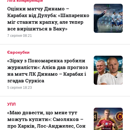
Ліга конференцій
Оцінки матчу Динамо –
Карабах від Дулуба: «Шапаренко
міг ставити крапку, але тепер
все вирішиться в Баку»
7 серпня 08:21
Єврокубки
«Зірку з Пономаренка зробили
журналісти»: Алієв дав прогноз
на матч ЛК Динамо – Карабах і
згадав Суркіса
5 серпня 18:23
УПЛ
«Маю довести, що мене тут
можуть купити»: Смоляков –
про Харків, Лос-Анджелес, Сон