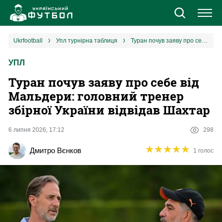
Новини
ukrfootball
упл турнірна таблиця
Туран почув заяву про себе від Мальдери: головний тренер збірної України відвідав Шахтар
УПЛ
Збірна
Туран почув заяву про себе від
Єврокубки
Мальдери: головний тренер
збірної України відвідав Шахтар
УПЛ
6 липня 2026, 17:12
298
1 ліга
★
★
★
★
★
★
★
★
★
★
Дмитро Вєнков
1 голос
2 ліга
Різне
Букмекери