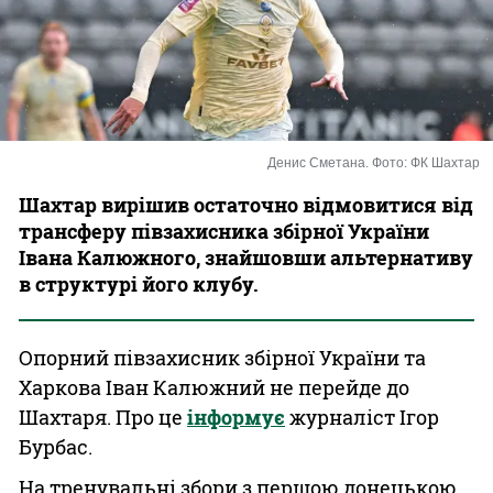
Казино
Денис Сметана. Фото: ФК Шахтар
Шахтар вирішив остаточно відмовитися від
трансферу півзахисника збірної України
Івана Калюжного, знайшовши альтернативу
в структурі його клубу.
Опорний півзахисник збірної України та
Харкова Іван Калюжний не перейде до
Шахтаря. Про це
інформує
журналіст Ігор
Бурбас.
На тренувальні збори з першою донецькою