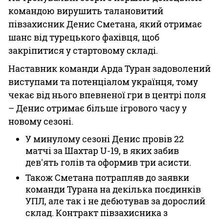
командою вирушить талановитий
півзахисник Денис Сметана, який отримає
шанс від турецького фахівця, щоб
закріпитися у стартовому складі.
Наставник команди Арда Туран задоволений
виступами та потенціалом українця, тому
чекає від нього впевненої гри в центрі поля
– Денис отримає більше ігрового часу у
новому сезоні.
У минулому сезоні Денис провів 22
матчі за Шахтар U-19, в яких забив
дев'ять голів та оформив три асисти.
Також Сметана потрапляв до заявки
команди Турана на декілька поєдинків
УПЛ, але так і не дебютував за дорослий
склад. Контракт півзахисника з