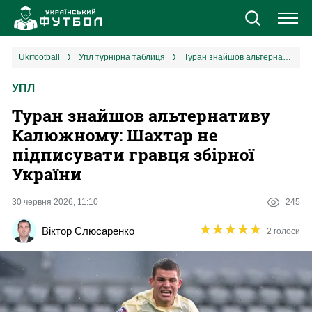
Новини
ukrfootball
упл турнірна таблиця
Туран знайшов альтернативу Калюжному: Шахтар не підписувати гравця збірної України
УПЛ
Збірна
Туран знайшов альтернативу
Єврокубки
Калюжному: Шахтар не
підписувати гравця збірної
УПЛ
України
1 ліга
30 червня 2026, 11:10
245
★
★
★
★
★
★
★
★
★
★
Віктор Слюсаренко
2 голоси
2 ліга
Різне
Букмекери