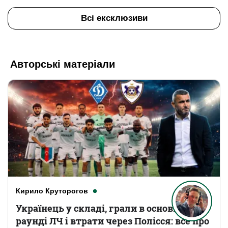
Всі ексклюзиви
Авторські матеріали
Кирило Круторогов
Українець у складі, грали в основному
раунді ЛЧ і втрати через Полісся: все про