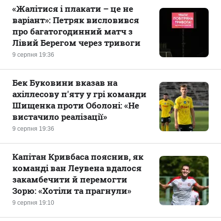
«Жалітися і плакати – це не
варіант»: Петряк висловився
про багатогодинний матч з
Лівий Берегом через тривоги
9 серпня 19:36
Бек Буковини вказав на
ахіллесову п'яту у грі команди
Шищенка проти Оболоні: «Не
вистачило реалізації»
9 серпня 19:36
Капітан Кривбаса пояснив, як
команді ван Леувена вдалося
закамбечити й перемогти
Зорю: «Хотіли та прагнули»
9 серпня 19:10