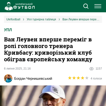
Новини
ukrfootball
упл турнірна таблиця
Ван Леувен вперше переміг в ролі головного тренера Кривбасу: криворізький клуб обіграв європейську команду
УПЛ
Збірна
Ван Леувен вперше переміг в
Єврокубки
ролі головного тренера
Кривбасу: криворізький клуб
УПЛ
обіграв європейську команду
1 ліга
6 липня 2025, 21:16
1157
★
★
★
★
★
★
★
★
★
★
Богдан Чернишевський
4 голоси
2 ліга
Різне
Букмекери