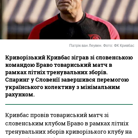
Казино
Патрік ван Леувен. Фото: ФК Кривбас
Криворізький Кривбас зіграв зі словенською
командою Браво товариський матч в
рамках літніх тренувальних зборів.
Спаринг у Словенії завершився перемогою
українського колективу з мінімальним
рахунком.
Кривбас провів товариський матч зі
словенським клубом Браво в рамках літніх
тренувальних зборів криворізького клубу на