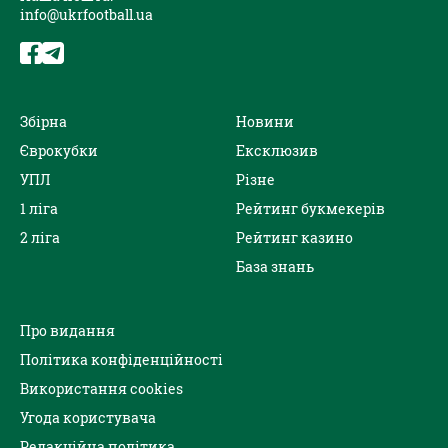
info@ukrfootball.ua
Збірна
Новини
Єврокубки
Ексклюзив
УПЛ
Різне
1 ліга
Рейтинг букмекерів
2 ліга
Рейтинг казино
База знань
Про видання
Політика конфіденційності
Використання cookies
Угода користувача
Редакційна політика