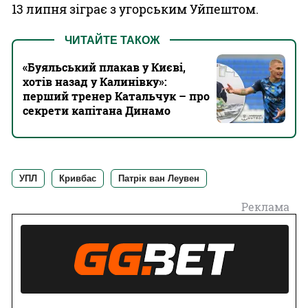
13 липня зіграє з угорським Уйпештом.
ЧИТАЙТЕ ТАКОЖ
«Буяльський плакав у Києві,
хотів назад у Калинівку»:
перший тренер Катальчук – про
секрети капітана Динамо
УПЛ
Кривбас
Патрік ван Леувен
Реклама