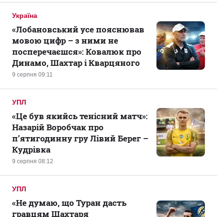
Україна
«Лобановський усе пояснював
мовою цифр – з ними не
посперечаєшся»: Ковалюк про
Динамо, Шахтар і Кварцяного
9 серпня 09:11
УПЛ
«Це був якийсь тенісний матч»:
Назарій Воробчак про
п’ятигодинну гру Лівий Берег –
Кудрівка
9 серпня 08:12
УПЛ
«Не думаю, що Туран дасть
гравцям Шахтаря