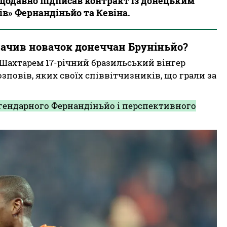
щодавно підписав контракт із донецьким
ів» Фернандіньйо та Кевіна.
начив новачок донеччан Бруніньйо?
Шахтарем 17-річний бразильський вінгер
зповів, яких своїх співвітчизників, що грали за
гендарного Фернандіньйо і перспективного