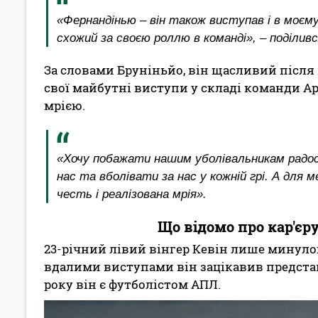
«Фернандінью – він також виступав і в моєму 
схожий за своєю роллю в команді», – поділив
За словами Бруніньйо, він щасливий після
свої майбутні виступи у складі команди А
мрією.
«Хочу побажати нашим уболівальникам радос
нас та вболівати за нас у кожній грі. А для
честь і реалізована мрія».
Що відомо про кар'єр
23-річний лівий вінгер Кевін лише минулог
вдалими виступами він зацікавив представ
року він є футболістом АПЛ.