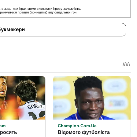
 в азартних іграх може викликати ігрову залежність.
римуйтеся правил (принципів) відповідальної гри
букмекери