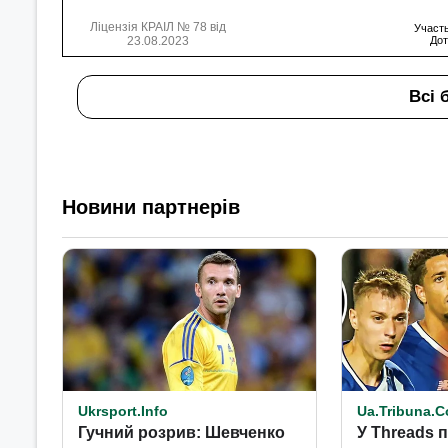
Ліцензія КРАІЛ № 78 від
Участь
23.08.2023
Дот
Всі 