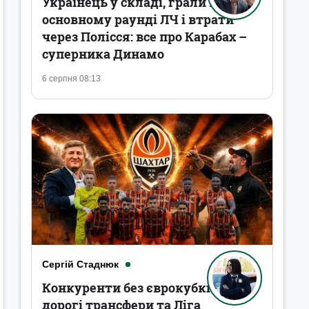
Українець у складі, грали в
основному раунді ЛЧ і втрати
через Полісся: все про Карабах –
суперника Динамо
6 серпня 08:13
Сергій Стаднюк
Конкуренти без єврокубків,
дорогі трансфери та Ліга