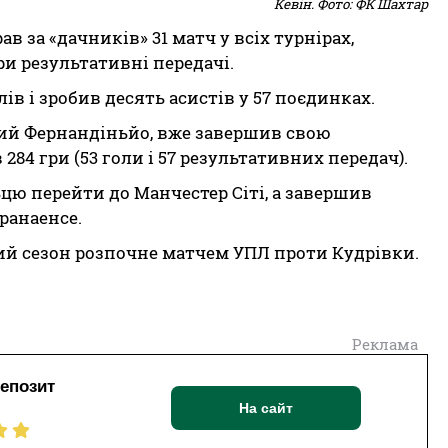
Кевін. Фото: ФК Шахтар
в за «дачників» 31 матч у всіх турнірах,
ри результативні передачі.
ів і зробив десять асистів у 57 поєдинках.
ний Фернандіньйо, вже завершив свою
 284 гри (53 голи і 57 результативних передач).
цю перейти до Манчестер Сіті, а завершив
ранаенсе.
ий сезон розпочне матчем УПЛ проти Кудрівки.
Реклама
депозит
На сайт