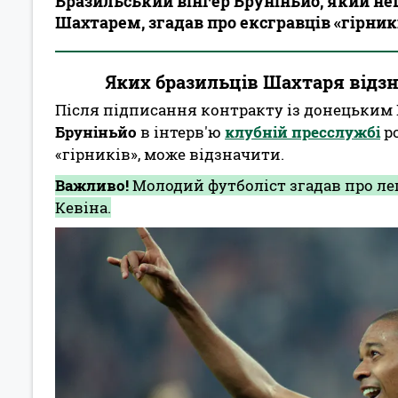
Бразильський вінгер Бруніньйо, який не
Шахтарем, згадав про ексгравців «гірник
Яких бразильців Шахтаря відз
Після підписання контракту із донецьким 
Бруніньйо
в інтерв'ю
клубній пресслужбі
ро
«гірників», може відзначити.
Важливо!
Молодий футболіст згадав про ле
Кевіна.