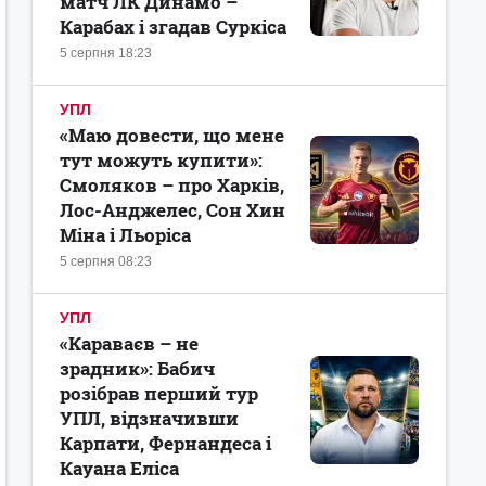
матч ЛК Динамо –
Карабах і згадав Суркіса
5 серпня 18:23
УПЛ
«Маю довести, що мене
тут можуть купити»:
Смоляков – про Харків,
Лос-Анджелес, Сон Хин
Міна і Льоріса
5 серпня 08:23
УПЛ
«Караваєв – не
зрадник»: Бабич
розібрав перший тур
УПЛ, відзначивши
Карпати, Фернандеса і
Кауана Еліса