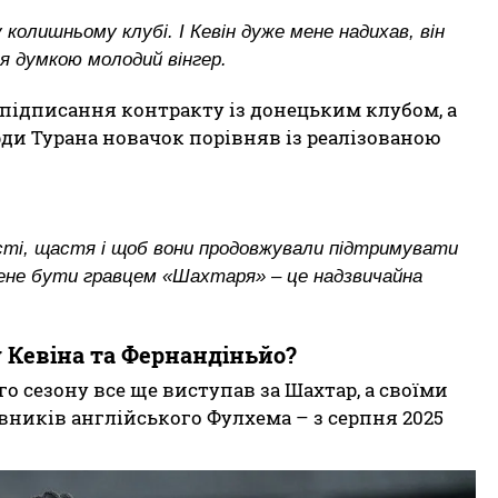
колишньому клубі. І Кевін дуже мене надихав, він
ся думкою молодий вінгер.
 підписання контракту із донецьким клубом, а
рди Турана новачок порівняв із реалізованою
ті, щастя і щоб вони продовжували підтримувати
 мене бути гравцем «Шахтаря» – це надзвичайна
у Кевіна та Фернандіньйо?
о сезону все ще виступав за Шахтар, а своїми
ників англійського Фулхема – з серпня 2025