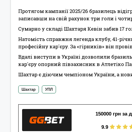
Протягом кампанії 2025/26 бразилець відігра
записавши на свій рахунок три голи і чоти
Сумарно у складі Шахтаря Кевін забив 17 гол
Натомість справжня легенда клубу, 41-річ
професійну кар'єру. За «гірників» він провів
Вдалі виступи в Україні дозволили бразиль
кар'єру опорний півзахисник в Атлетіко Па
Шахтар є діючим чемпіоном України, а нов
Шахтар
УПЛ
150000 грн за 
9.9