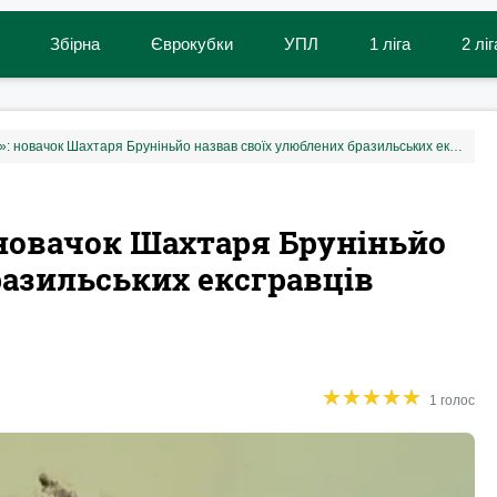
Збірна
Єврокубки
УПЛ
1 ліга
2 ліг
«Він дуже мене надихав»: новачок Шахтаря Бруніньйо назвав своїх улюблених бразильських ексгравців донеччан
 новачок Шахтаря Бруніньйо
разильських ексгравців
★
★
★
★
★
★
★
★
★
★
1 голос