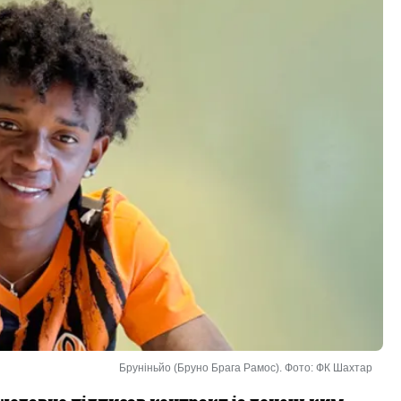
Бруніньйо (Бруно Брага Рамос). Фото: ФК Шахтар