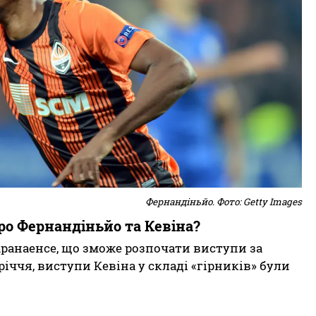
Фернандіньйо. Фото: Getty Images
ро Фернандіньйо та Кевіна?
ранаенсе, що зможе розпочати виступи за
іччя, виступи Кевіна у складі «гірників» були