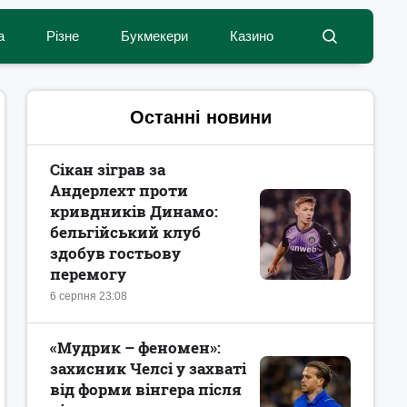
а
Різне
Букмекери
Казино
Останні новини
Сікан зіграв за
Андерлехт проти
кривдників Динамо:
бельгійський клуб
здобув гостьову
перемогу
6 серпня 23:08
«Мудрик – феномен»:
захисник Челсі у захваті
від форми вінгера після