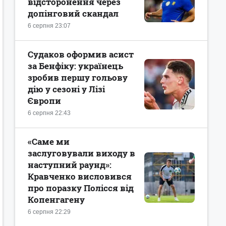
відсторонення через
допінговий скандал
6 серпня 23:07
Судаков оформив асист
за Бенфіку: українець
зробив першу гольову
дію у сезоні у Лізі
Європи
6 серпня 22:43
«Саме ми
заслуговували виходу в
наступний раунд»:
Кравченко висловився
про поразку Полісся від
Копенгагену
6 серпня 22:29