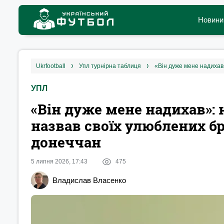
Новини
ukrfootball
упл турнірна таблиця
УПЛ
«Він дуже мене надихав»:
назвав своїх улюблених б
донеччан
5 липня 2026, 17:43
475
Владислав Власенко