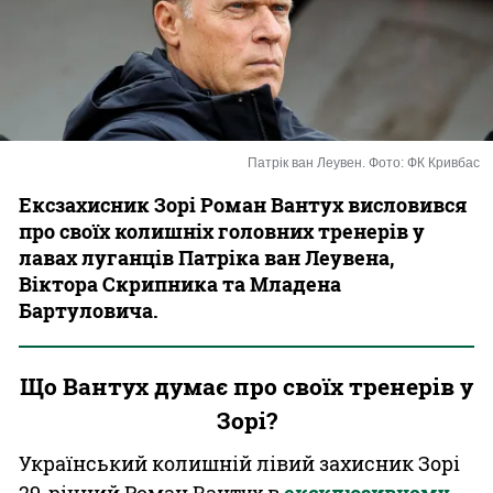
Казино
Патрік ван Леувен. Фото: ФК Кривбас
Ексзахисник Зорі Роман Вантух висловився
про своїх колишніх головних тренерів у
лавах луганців Патріка ван Леувена,
Віктора Скрипника та Младена
Бартуловича.
Що Вантух думає про своїх тренерів у
Зорі?
Український колишній лівий захисник Зорі