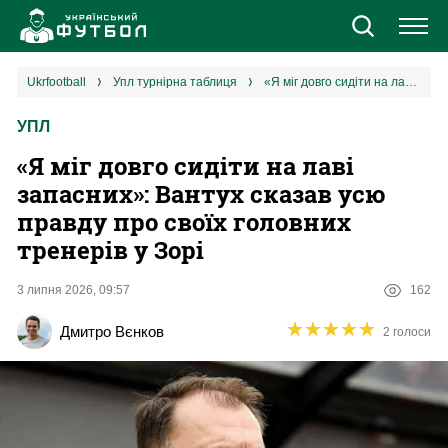
Новини
ukrfootball
упл турнірна таблиця
«Я міг довго сидіти на лаві запасних»: Вантух сказав усю правду про своїх головних тренерів у Зорі
УПЛ
Збірна
«Я міг довго сидіти на лаві
Єврокубки
запасних»: Вантух сказав усю
правду про своїх головних
УПЛ
тренерів у Зорі
1 ліга
3 липня 2026, 09:57
162
★
★
★
★
★
★
★
★
★
★
Дмитро Вєнков
2 голоси
2 ліга
Різне
Букмекери