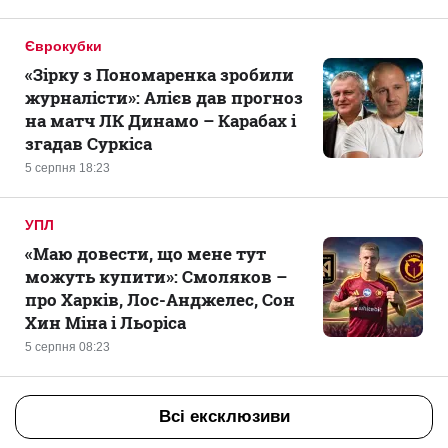
Єврокубки
«Зірку з Пономаренка зробили
журналісти»: Алієв дав прогноз
на матч ЛК Динамо – Карабах і
згадав Суркіса
5 серпня 18:23
УПЛ
«Маю довести, що мене тут
можуть купити»: Смоляков –
про Харків, Лос-Анджелес, Сон
Хин Міна і Льоріса
5 серпня 08:23
Всі ексклюзиви