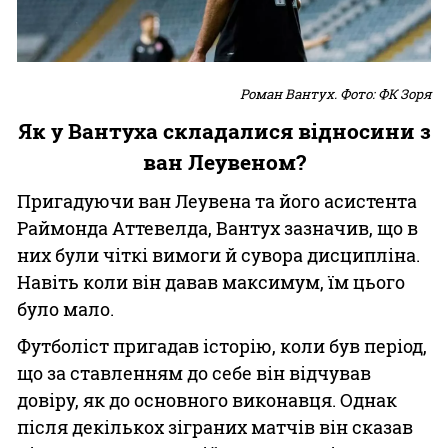
Роман Вантух. Фото: ФК Зоря
Як у Вантуха складалися відносини з
ван Леувеном?
Пригадуючи ван Леувена та його асистента
Раймонда Аттевелда, Вантух зазначив, що в
них були чіткі вимоги й сувора дисципліна.
Навіть коли він давав максимум, їм цього
було мало.
Футболіст пригадав історію, коли був період,
що за ставленням до себе він відчував
довіру, як до основного виконавця. Однак
після декількох зіграних матчів він сказав