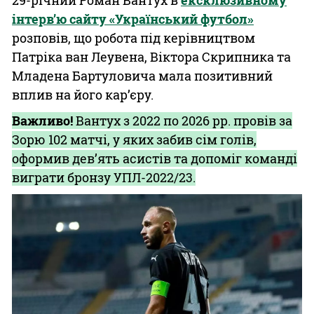
29-річний Роман Вантух в
ексклюзивному
інтерв’ю сайту «Український футбол»
розповів, що робота під керівництвом
Патріка ван Леувена, Віктора Скрипника та
Младена Бартуловича мала позитивний
вплив на його кар’єру.
Важливо!
Вантух з 2022 по 2026 рр. провів за
Зорю 102 матчі, у яких забив сім голів,
оформив дев’ять асистів та допоміг команді
виграти бронзу УПЛ-2022/23.