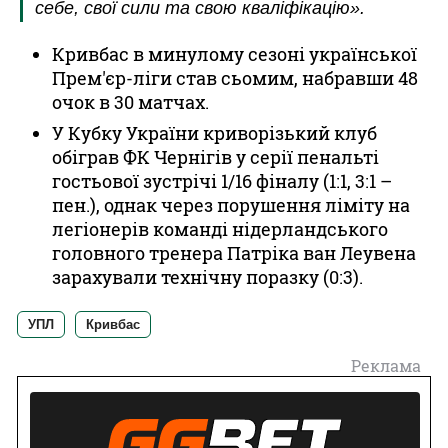
себе, свої сили та свою кваліфікацію».
Кривбас в минулому сезоні української
Прем'єр-ліги став сьомим, набравши 48
очок в 30 матчах.
У Кубку України криворізький клуб
обіграв ФК Чернігів у серії пенальті
гостьової зустрічі 1/16 фіналу (1:1, 3:1 –
пен.), однак через порушення ліміту на
легіонерів команді нідерландського
головного тренера Патріка ван Леувена
зарахували технічну поразку (0:3).
УПЛ
Кривбас
Реклама