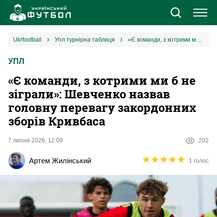
Новини
ukrfootball
упл турнірна таблиця
«Є команди, з котрими ми б не зіграли»: Шевченко назвав головну перевагу закордонних зборів Кривбаса
УПЛ
Збірна
«Є команди, з котрими ми б не
Єврокубки
зіграли»: Шевченко назвав
головну перевагу закордонних
УПЛ
зборів Кривбаса
1 ліга
7 липня 2026, 12:09
202
★
★
★
★
★
★
★
★
★
★
Артем Жилінський
1 голос
2 ліга
Різне
Букмекери