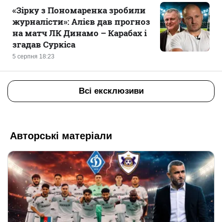
«Зірку з Пономаренка зробили
журналісти»: Алієв дав прогноз
на матч ЛК Динамо – Карабах і
згадав Суркіса
5 серпня 18:23
Всі ексклюзиви
Авторські матеріали