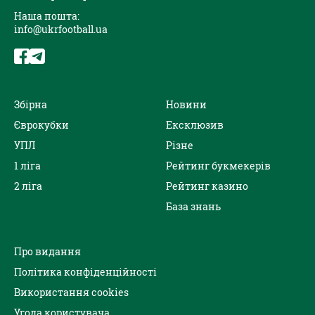
Наша пошта:
info@ukrfootball.ua
Збірна
Новини
Єврокубки
Ексклюзив
УПЛ
Різне
1 ліга
Рейтинг букмекерів
2 ліга
Рейтинг казино
База знань
Про видання
Політика конфіденційності
Використання cookies
Угода користувача