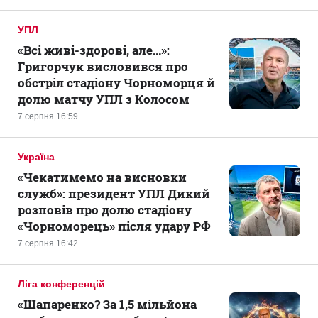
УПЛ
«Всі живі-здорові, але...»:
Григорчук висловився про
обстріл стадіону Чорноморця й
долю матчу УПЛ з Колосом
7 серпня 16:59
Україна
«Чекатимемо на висновки
служб»: президент УПЛ Дикий
розповів про долю стадіону
«Чорноморець» після удару РФ
7 серпня 16:42
Ліга конференцій
«Шапаренко? За 1,5 мільйона