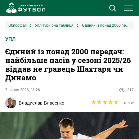
Новини
ukrfootball
упл турнірна таблиця
Єдиний із понад 2000 передач: найбільше пасів у сезоні 2025/26 віддав не гравець Шахтаря чи Динамо
УПЛ
Збірна
Єдиний із понад 2000 передач:
Єврокубки
найбільше пасів у сезоні 2025/26
віддав не гравець Шахтаря чи
УПЛ
Динамо
1 ліга
7 липня 2026, 11:26
217
★
★
★
★
★
★
★
★
★
★
Владислав Власенко
1 голос
2 ліга
Різне
Букмекери