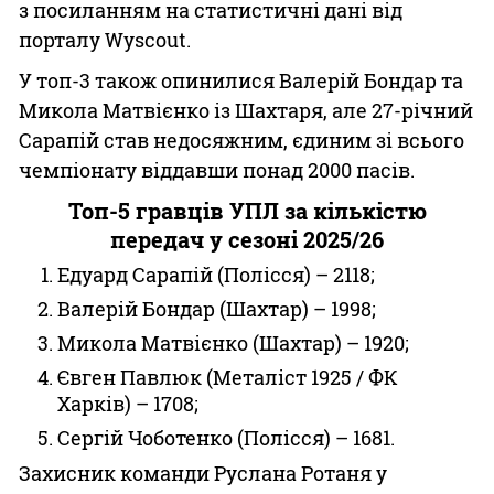
з посиланням на статистичні дані від
порталу Wyscout.
У топ-3 також опинилися Валерій Бондар та
Микола Матвієнко із Шахтаря, але 27-річний
Сарапій став недосяжним, єдиним зі всього
чемпіонату віддавши понад 2000 пасів.
Топ-5 гравців УПЛ за кількістю
передач у сезоні 2025/26
Едуард Сарапій (Полісся) – 2118;
Валерій Бондар (Шахтар) – 1998;
Микола Матвієнко (Шахтар) – 1920;
Євген Павлюк (Металіст 1925 / ФК
Харків) – 1708;
Сергій Чоботенко (Полісся) – 1681.
Захисник команди Руслана Ротаня у