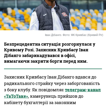
Казино
Іван Дібанго. Фото: ФК Кривбас (Кривий Ріг)
Безпрецедентна ситуація розгорнулася у
Кривому Розі. Захисник Кривбасу Іван
Дібанго забарикадувався в офісі,
вимагаючи закрити борги перед ним.
Захисник Кривбасу Іван Дібанго вдався до
радикального страйку через заборгованість
з боку клубу. Як повідомляє
телеграм-канал
«ТаТоТаке»
, камерунець прийшов до
кабінету бухгалтерії за законним