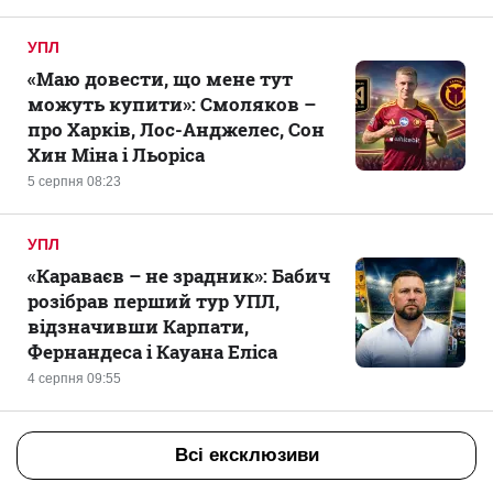
УПЛ
«Маю довести, що мене тут
можуть купити»: Смоляков –
про Харків, Лос-Анджелес, Сон
Хин Міна і Льоріса
5 серпня 08:23
УПЛ
«Караваєв – не зрадник»: Бабич
розібрав перший тур УПЛ,
відзначивши Карпати,
Фернандеса і Кауана Еліса
4 серпня 09:55
Всі ексклюзиви