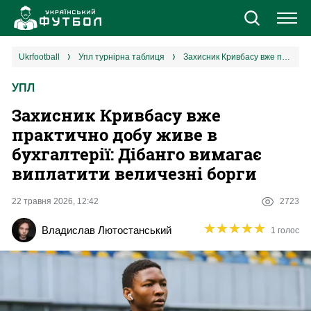
Новини
ukrfootball
упл турнірна таблиця
Захисник Кривбасу вже практично добу живе в бухгалтерії: Дібанго вимагає виплатити величезні борги
УПЛ
Збірна
Захисник Кривбасу вже
Єврокубки
практично добу живе в
бухгалтерії: Дібанго вимагає
УПЛ
виплатити величезні борги
1 ліга
22 травня 2026, 12:42
2723
★
★
★
★
★
★
★
★
★
★
Владислав Лютостанський
1 голос
2 ліга
Різне
Букмекери