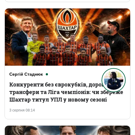
Сергій Стаднюк
Конкуренти без єврокубків, дорогі
трансфери та Ліга чемпіонів: чи збереже
Шахтар титул УПЛ у новому сезоні
3 серпня 08:14