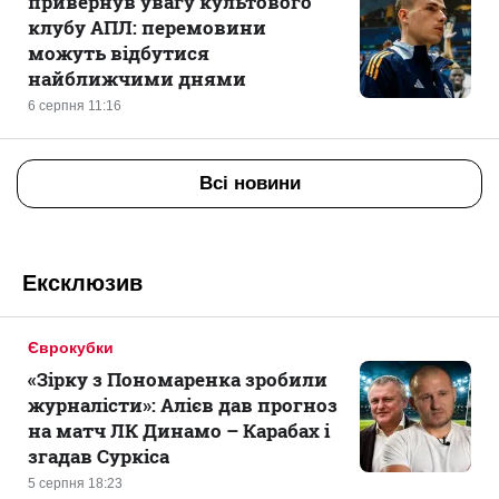
привернув увагу культового
клубу АПЛ: перемовини
можуть відбутися
найближчими днями
6 серпня 11:16
Всі новини
Ексклюзив
Єврокубки
«Зірку з Пономаренка зробили
журналісти»: Алієв дав прогноз
на матч ЛК Динамо – Карабах і
згадав Суркіса
5 серпня 18:23