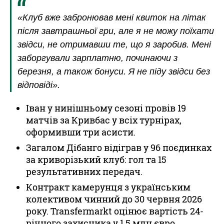
«Клуб вже забронював мені квиток на літак
після завтрашньої гри, але я не можу поїхати
звідси, не отримавши те, що я заробив. Мені
заборгували зарплатню, починаючи з
березня, а також бонуси. Я не піду звідси без
відповіді».
Іван у нинішньому сезоні провів 19
матчів за Кривбас у всіх турнірах,
оформивши три асисти.
Загалом Дібанго відіграв у 96 поєдинках
за криворізький клуб: гол та 15
результативних передач.
Контракт камерунця з українським
колективом чинний до 30 червня 2026
року. Transfermarkt оцінює вартість 24-
річного захисника у 1,5 млн євро.