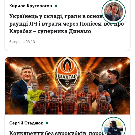
Кирило Круторогов
Українець у складі, грали в основному
раунді ЛЧ і втрати через Полісся: все про
Карабах – суперника Динамо
6 серпня 08:13
Сергій Стаднюк
Конкуренти без єврокубків, дорогі