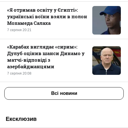
«Я отримав освіту у Єгипті»:
українські воїни взяли в полон
Мохамеда Салаха
7 серпня 20:21
«Карабах виглядає «сирим»:
Дулуб оцінив шанси Динамо у
матчі-відповіді з
азербайджанцями
7 серпня 20:08
Всі новини
Ексклюзив