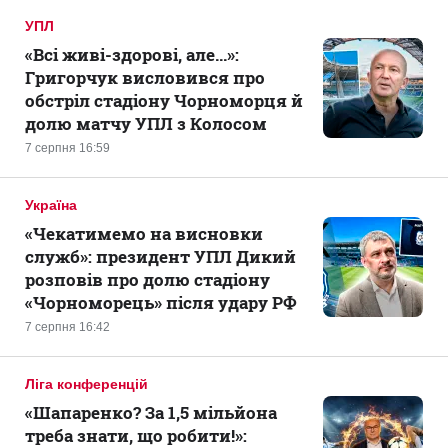
УПЛ
«Всі живі-здорові, але...»:
Григорчук висловився про
обстріл стадіону Чорноморця й
долю матчу УПЛ з Колосом
7 серпня 16:59
Україна
«Чекатимемо на висновки
служб»: президент УПЛ Дикий
розповів про долю стадіону
«Чорноморець» після удару РФ
7 серпня 16:42
Ліга конференцій
«Шапаренко? За 1,5 мільйона
треба знати, що робити!»: