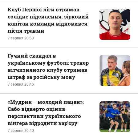
Клуб Першої ліги отримав
солідне підсилення: зірковий
капітан команди відновився
після травми
7 серпня 20:53
Гучний скандал в
українському футболі: тренер
вітчизняного клубу отримав
штраф за російську мову
7 серпня 20:46
«Мудрик – молодий пацан»:
Сабо відверто оцінив
перспективи українського
вінгера відродити кар’єру
7 серпня 20:40