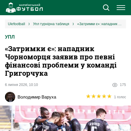
Новини
ukrfootball
упл турнірна таблиця
«‎Затримки є»: нападник Чорноморця заявив про певні фінансові проблеми у команді Григорчука
УПЛ
Збірна
«‎Затримки є»: нападник
Єврокубки
Чорноморця заявив про певні
фінансові проблеми у команді
УПЛ
Григорчука
1 ліга
6 липня 2026, 10:10
175
★
★
★
★
★
★
★
★
★
★
Володимир Варуха
1 голос
2 ліга
Різне
Букмекери