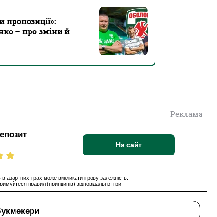
 пропозиції»:
ко – про зміни й
Реклама
депозит
На сайт
 в азартних іграх може викликати ігрову залежність.
римуйтеся правил (принципів) відповідальної гри
букмекери