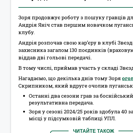
Зоря продовжує роботу з пошуку гравців д
Андрія Яніч став першим новачком луганс
клубу.
Андрія розпочав свою кар’єру в клубі Звєзд
захисника загалом 130 поєдинків (враховуючі
віддав дві гольові передачі.
В тому числі, приймав участь у складі Звєзд
Нагадаємо, що декілька днів тому Зоря
ого
Скрипником, який вдруге очолив луганськ
Останні два сезони грав за боснійський 
результативна передача.
Зоря у сезоні 2024/25 років здобула 40
місці у підсумковій таблиці УПЛ.
ЧИТАЙТЕ ТАКОЖ