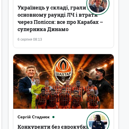
Українець у складі, грали в
основному раунді ЛЧ і втрати
через Полісся: все про Карабах –
суперника Динамо
6 серпня 08:13
Сергій Стаднюк
Конкуренти без єврокубків,