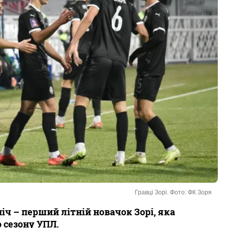
Гравці Зорі. Фото: ФК Зоря
іч – перший літній новачок Зорі, яка
 сезону УПЛ.