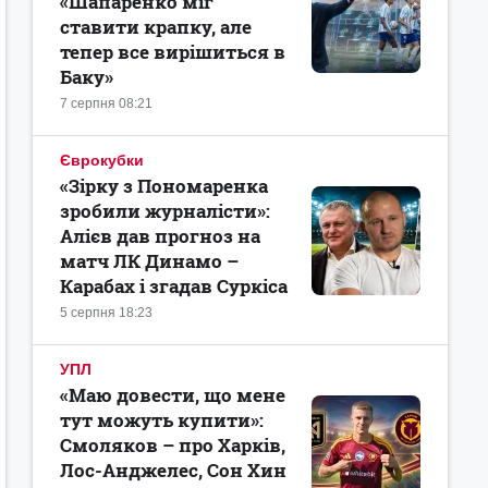
«Шапаренко міг
ставити крапку, але
тепер все вирішиться в
Баку»
7 серпня 08:21
Єврокубки
«Зірку з Пономаренка
зробили журналісти»:
Алієв дав прогноз на
матч ЛК Динамо –
Карабах і згадав Суркіса
5 серпня 18:23
УПЛ
«Маю довести, що мене
тут можуть купити»:
Смоляков – про Харків,
Лос-Анджелес, Сон Хин