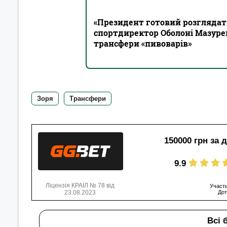
«Президент готовий розглядати
спортдиректор Оболоні Мазурен
трансфери «пивоварів»
Зоря
Трансфери
150000 грн за 
9.9
Ліцензія КРАІЛ № 78 від
Участь
23.08.2023
Дот
Всі 