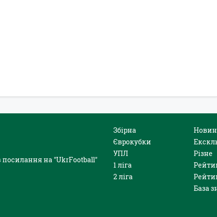
Збірна
Новин
Єврокубки
Екскл
УПЛ
Різне
 посилання на "UkrFootball"
1 ліга
Рейти
2 ліга
Рейти
База з