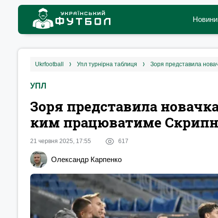
Новини
ukrfootball
упл турнірна таблиця
Зоря представила новач
УПЛ
Зоря представила новачка 
ким працюватиме Скрип
21 червня 2025, 17:55
617
Олександр Карпенко