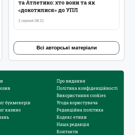
та Атлетико: хто вони та як
«докотилися» до УПЛ
2 серпня 08:21
Всі авторські матеріали
и
Про видання
юзив
Політика конфіденційності
Використання cookies
нг букмекерів
Угода користувача
нг казино
Редакційна політика
нань
Кодекс етики
Наша редакція
Контакти