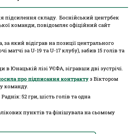
ля підсилення складу. Боснійський центрбек
ької команди, повідомляє офіційний сайт
а, за який відіграв на позиції центрального
 матчі за U-19 та U-17 клубу), забив 15 голів та
и в Юнацькій лізі УЄФА, зігравши дві зустрічі.
лосила про підписання контракту
з Віктором
у команду.
Раднік: 52 гри, шість голів та одна
 залікових пунктів та фінішувала на сьомому