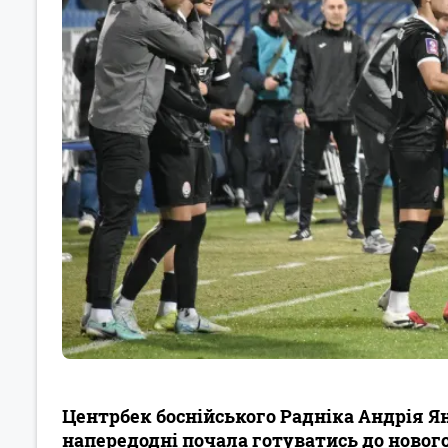
Центрбек боснійського Радніка Андрія Ян
напередодні почала готуватись до нового