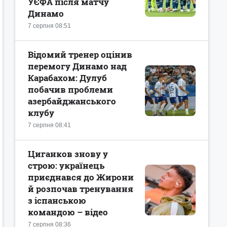
УЄФА після матчу
Динамо
7 серпня 08:51
Відомий тренер оцінив
перемогу Динамо над
Карабахом: Дулуб
побачив проблеми
азербайджанського
клубу
7 серпня 08:41
Циганков знову у
строю: українець
приєднався до Жирони
й розпочав тренування
з іспанською
командою – відео
7 серпня 08:36