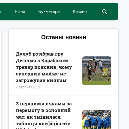
а
Різне
Букмекери
Казино
Останні новини
Дулуб розібрав гру
Динамо з Карабахом:
тренер пояснив, чому
суперник майже не
загрожував киянам
7 серпня 08:52
З першими очками за
перемогу в основний
час: як змінилася
таблиця коефіцієнтів