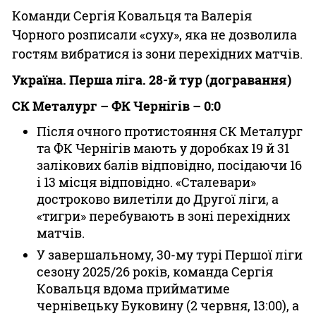
Команди Сергія Ковальця та Валерія
Чорного розписали «суху», яка не дозволила
гостям вибратися із зони перехідних матчів.
Україна. Перша ліга. 28-й тур (догравання)
СК Металург – ФК Чернігів – 0:0
Після очного протистояння СК Металург
та ФК Чернігів мають у доробках 19 й 31
залікових балів відповідно, посідаючи 16
і 13 місця відповідно. «Сталевари»
достроково вилетіли до Другої ліги, а
«тигри» перебувають в зоні перехідних
матчів.
У завершальному, 30-му турі Першої ліги
сезону 2025/26 років, команда Сергія
Ковальця вдома прийматиме
чернівецьку Буковину (2 червня, 13:00), а