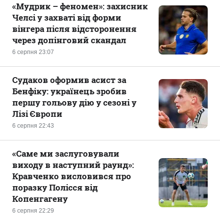
«Мудрик – феномен»: захисник
Челсі у захваті від форми
вінгера після відсторонення
через допінговий скандал
6 серпня 23:07
Судаков оформив асист за
Бенфіку: українець зробив
першу гольову дію у сезоні у
Лізі Європи
6 серпня 22:43
«Саме ми заслуговували
виходу в наступний раунд»:
Кравченко висловився про
поразку Полісся від
Копенгагену
6 серпня 22:29