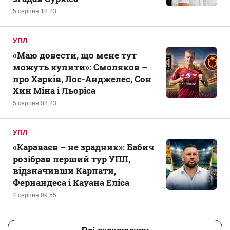
5 серпня 18:23
УПЛ
«Маю довести, що мене тут
можуть купити»: Смоляков –
про Харків, Лос-Анджелес, Сон
Хин Міна і Льоріса
5 серпня 08:23
УПЛ
«Караваєв – не зрадник»: Бабич
розібрав перший тур УПЛ,
відзначивши Карпати,
Фернандеса і Кауана Еліса
4 серпня 09:55