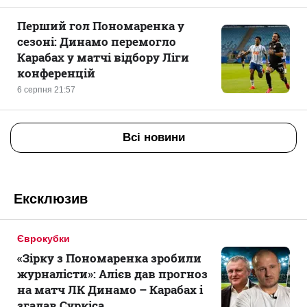
Перший гол Пономаренка у
сезоні: Динамо перемогло
Карабах у матчі відбору Ліги
конференцій
6 серпня 21:57
Всі новини
Ексклюзив
Єврокубки
«Зірку з Пономаренка зробили
журналісти»: Алієв дав прогноз
на матч ЛК Динамо – Карабах і
згадав Суркіса