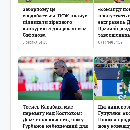
Забарному це
«Команду пок
сподобається: ПСЖ планує
пропустить с
підписати зіркового
ексгравець 
конкурента для росіянина
Бразилії роз
Сафонова
завершенням
6 серпня 14:25
6 серпня 14:09
Тренер Карабаха має
Циганик роз
перевагу над Костюком:
Гуцуляка: ек
Демченко пояснив, чому
Полісся про
Гурбанов небезпечний для
нову команд