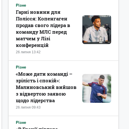
Різне
Гарні новини для
Полісся: Копенгаген
продав свого лідера в
команду МЛС перед
матчем у Лізі
конференцій
26 липня 13:42
Різне
«Може дати команді –
зрілість і спокій»:
Малиновський вийшов
з відвертою заявою
щодо лідерства
26 липня 09:43
Різне