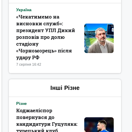
Україна
«Чекатимемо на
висновки служб»:
президент УПЛ Дикий
розповів про долю
стадіону
«Чорноморець» після
удару РФ
7 серпня 16:42
Інші Різне
Різне
Коджаеліспор
повернувся до
кандидатури Гуцуляка:
турецький клуб