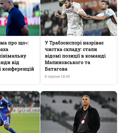
ма про що»:
У Трабзонспорі назріває
баха
чистка складу: стали
мінімальну
відомі позиції в команді
анди від
Малиновського та
і конференцій
Батагова
6 серпня 18:45