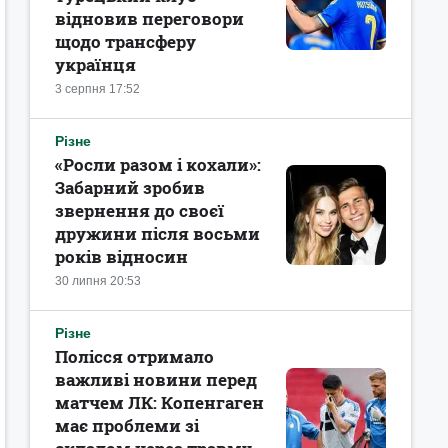
відновив переговори
щодо трансферу
українця
3 серпня 17:52
Різне
«Росли разом і кохали»:
Забарний зробив
звернення до своєї
дружини після восьми
років відносин
30 липня 20:53
Різне
Полісся отримало
важливі новини перед
матчем ЛК: Копенгаген
має проблеми зі