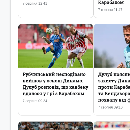
Карабахом
7 серпня 12:41
7 серпня 11:47
Рубчинський несподівано
Дулуб поясни
вийшов у основі Динамо:
захисту Дина
Дулуб розповів, що хавбеку
проти Караб
вдалося у грі з Карабахом
та Кендзьор
похвалу від 
7 серпня 09:34
7 серпня 09:16