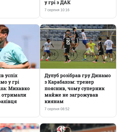
у грі з ДАК
7 серпня 10:16
в успіх
Дулуб розібрав гру Динамо
мо у грі
з Карабахом: тренер
аха: Михавко
пояснив, чому суперник
а отримали
майже не загрожував
фахівця
киянам
7 серпня 08:52