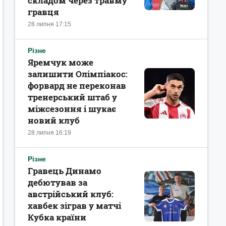
складом через травму
гравця
28 липня 17:15
Різне
Яремчук може
залишити Олімпіакос:
форвард не переконав
тренерський штаб у
міжсезоння і шукає
новий клуб
28 липня 16:19
Різне
Гравець Динамо
дебютував за
австрійський клуб:
хавбек зіграв у матчі
Кубка країни