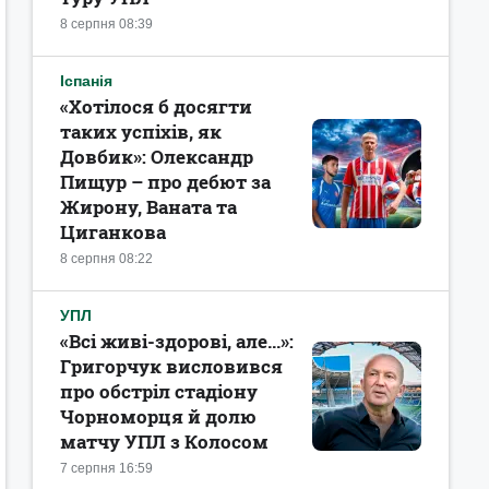
8 серпня 08:39
Іспанія
«Хотілося б досягти
таких успіхів, як
Довбик»: Олександр
Пищур – про дебют за
Жирону, Ваната та
Циганкова
8 серпня 08:22
УПЛ
«Всі живі-здорові, але...»:
Григорчук висловився
про обстріл стадіону
Чорноморця й долю
матчу УПЛ з Колосом
7 серпня 16:59