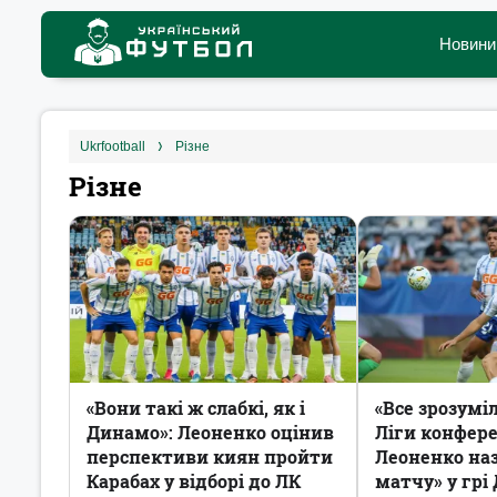
Новини
ukrfootball
Різне
Різне
«Вони такі ж слабкі, як і
«Все зрозумі
Динамо»: Леоненко оцінив
Ліги конфере
перспективи киян пройти
Леоненко на
Карабах у відборі до ЛК
матчу» у грі