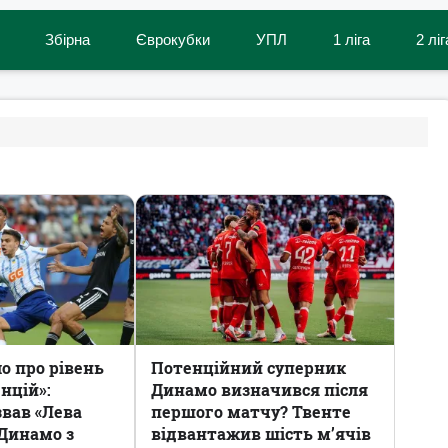
Збірна
Єврокубки
УПЛ
1 ліга
2 ліг
ло про рівень
Потенційний суперник
нцій»:
Динамо визначився після
звав «Лева
першого матчу? Твенте
 Динамо з
відвантажив шість м’ячів