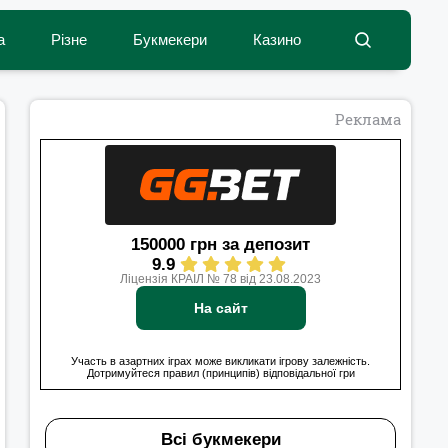
а
Різне
Букмекери
Казино
Реклама
150000 грн за депозит
9.9
Ліцензія КРАІЛ № 78 від 23.08.2023
На сайт
Участь в азартних іграх може викликати ігрову залежність.
Дотримуйтеся правил (принципів) відповідальної гри
Всі букмекери