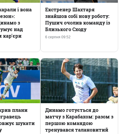
арали і вона
Екстренер Шахтаря
езон»:
знайшов собі нову роботу:
Динамо з
Пушич очолив команду із
думує над
Близького Сходу
 кар'єри
6 серпня 09:52
крив плани
Динамо готується до
сгравець
матчу з Карабахом: разом з
довжує шукати
першою командою
у
тренувався талановитий