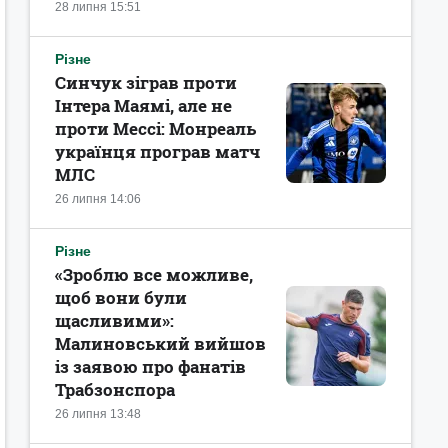
28 липня 15:51
Різне
Синчук зіграв проти
Інтера Маямі, але не
проти Мессі: Монреаль
українця програв матч
МЛС
26 липня 14:06
Різне
«Зроблю все можливе,
щоб вони були
щасливими»:
Малиновський вийшов
із заявою про фанатів
Трабзонспора
26 липня 13:48