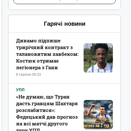
Гарячі новини
Динамо підпише
трирічний контракт з
талановитим хавбеком:
Костюк отримає
легіонера з Гани
8 серпня 09:33
УПЛ
«Не думаю, що Туран
дасть гравцям Шахтаря
розслабитися»:
Федецький дав прогноз
на всі матчі другого
туру УПЛ