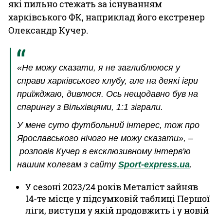
які пильно стежать за існуванням
харківського ФК, наприклад його екстренер
Олександр Кучер.
«Не можу сказати, я не заглиблююся у
справи харківського клубу, але на деякі ігри
приїжджаю, дивлюся. Ось нещодавно був на
спарингу з Вільхівцями, 1:1 зіграли.
У мене суто футбольний інтерес, тож про
Ярославського нічого не можу сказати», –
розповів Кучер в ексклюзивному інтерв'ю
нашим колегам з сайту
Sport-express.ua
.
У сезоні 2023/24 років Металіст зайняв
14-те місце у підсумковій таблиці Першої
ліги, виступи у якій продовжить і у новій