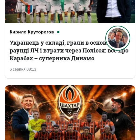
Кирило Круторогов
Українець у складі, грали в основному
раунді ЛЧ і втрати через Полісся: все про
Карабах – суперника Динамо
6 серпня 08:13