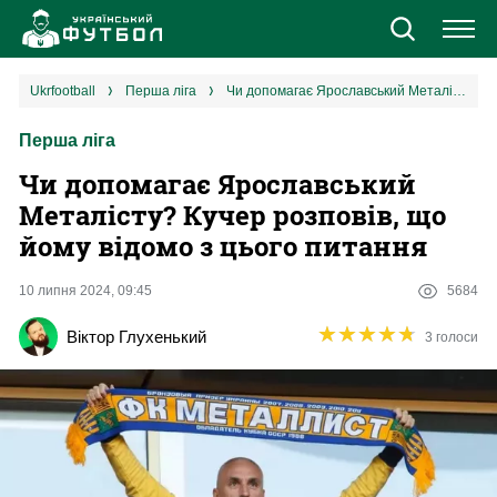
Новини
ukrfootball
перша ліга
Чи допомагає Ярославський Металісту? Кучер розповів, що йому відомо з цього питання
Перша ліга
Збірна
Чи допомагає Ярославський
Єврокубки
Металісту? Кучер розповів, що
йому відомо з цього питання
УПЛ
10 липня 2024, 09:45
5684
1 ліга
★
★
★
★
★
★
★
★
★
★
Віктор Глухенький
3 голоси
2 ліга
Різне
Букмекери