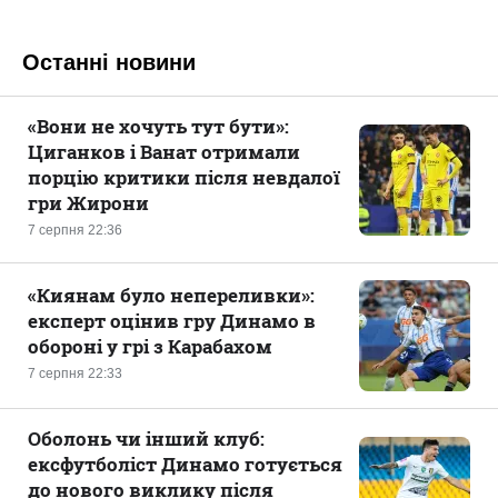
Останні новини
«Вони не хочуть тут бути»:
Циганков і Ванат отримали
порцію критики після невдалої
гри Жирони
7 серпня 22:36
«Киянам було непереливки»:
експерт оцінив гру Динамо в
обороні у грі з Карабахом
7 серпня 22:33
Оболонь чи інший клуб:
ексфутболіст Динамо готується
до нового виклику після