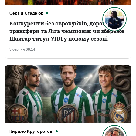
Сергій Стаднюк
Конкуренти без єврокубків, дорогі
трансфери та Ліга чемпіонів: чи збереже
Шахтар титул УПЛ у новому сезоні
3 серпня 08:14
Кирило Круторогов