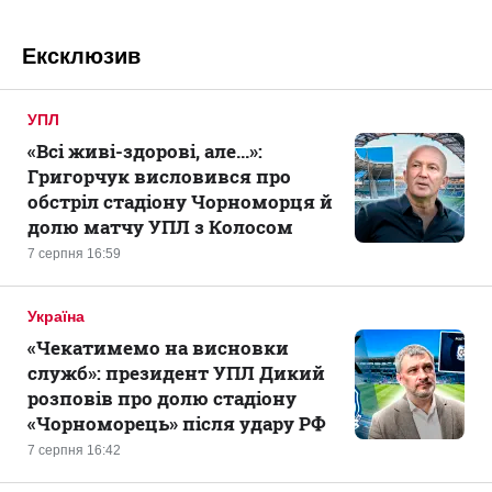
Ексклюзив
УПЛ
«Всі живі-здорові, але...»:
Григорчук висловився про
обстріл стадіону Чорноморця й
долю матчу УПЛ з Колосом
7 серпня 16:59
Україна
«Чекатимемо на висновки
служб»: президент УПЛ Дикий
розповів про долю стадіону
«Чорноморець» після удару РФ
7 серпня 16:42