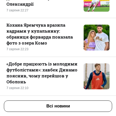
Олександрії
7 серпня 22:27
Кохана Яремчука вразила
кадрами у купальнику:
обраниця форварда показала
фото з озера Комо
7 серпня 22:23
«Добре працюють із молодими
футболістами»: хавбек Динамо
пояснив, чому перейшов у
Оболонь
7 серпня 22:10
Всі новини