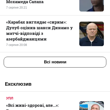
Мохамеда Салаха
7 серпня 20:21
«Карабах виглядає «сирим»:
Дулуб оцінив шанси Динамо у
матчі-відповіді з
азербайджанцями
7 серпня 20:08
Всі новини
Ексклюзив
УПЛ
«Всі живі-здорові, але...»: