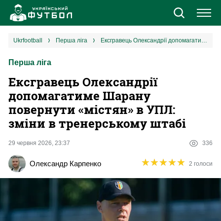
Новини
ukrfootball
перша ліга
Ексгравець Олександрії допомагатиме Шарану повернути «містян» в УПЛ: зміни в тренерському штабі
Перша ліга
Збірна
Ексгравець Олександрії
Єврокубки
допомагатиме Шарану
повернути «містян» в УПЛ:
УПЛ
зміни в тренерському штабі
1 ліга
29 червня 2026, 23:37
336
★
★
★
★
★
★
★
★
★
★
Олександр Карпенко
2 голоси
2 ліга
Різне
Букмекери