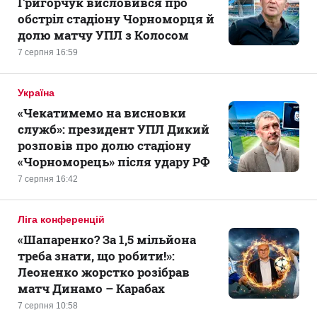
Григорчук висловився про
обстріл стадіону Чорноморця й
долю матчу УПЛ з Колосом
7 серпня 16:59
Україна
«Чекатимемо на висновки
служб»: президент УПЛ Дикий
розповів про долю стадіону
«Чорноморець» після удару РФ
7 серпня 16:42
Ліга конференцій
«Шапаренко? За 1,5 мільйона
треба знати, що робити!»:
Леоненко жорстко розібрав
матч Динамо – Карабах
7 серпня 10:58