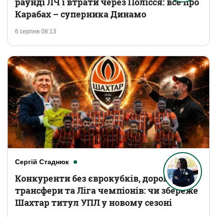
раунді ЛЧ і втрати через Полісся: все про
Карабах – суперника Динамо
6 серпня 08:13
Сергій Стаднюк
Конкуренти без єврокубків, дорогі
трансфери та Ліга чемпіонів: чи збереже
Шахтар титул УПЛ у новому сезоні