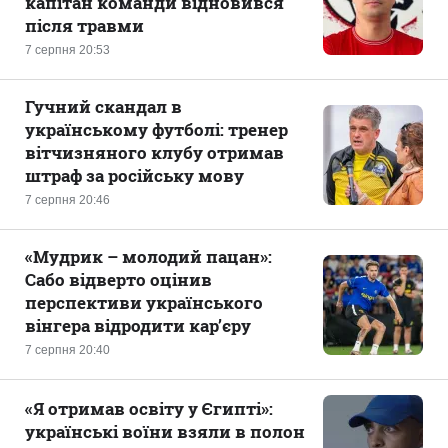
капітан команди відновився
після травми
7 серпня 20:53
Гучний скандал в
українському футболі: тренер
вітчизняного клубу отримав
штраф за російську мову
7 серпня 20:46
«Мудрик – молодий пацан»:
Сабо відверто оцінив
перспективи українського
вінгера відродити кар’єру
7 серпня 20:40
«Я отримав освіту у Єгипті»:
українські воїни взяли в полон