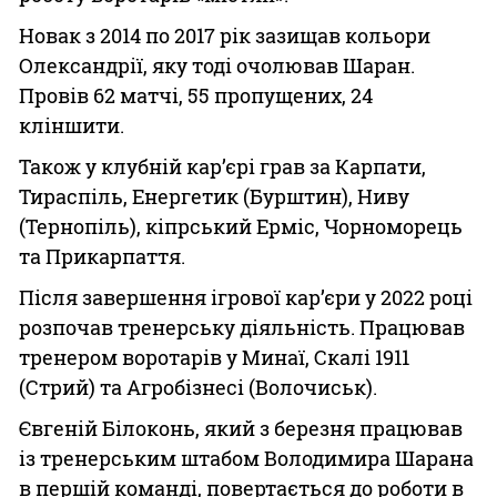
Новак з 2014 по 2017 рік зазищав кольори
Олександрії, яку тоді очолював Шаран.
Провів 62 матчі, 55 пропущених, 24
кліншити.
Також у клубній кар’єрі грав за Карпати,
Тираспіль, Енергетик (Бурштин), Ниву
(Тернопіль), кіпрський Ерміс, Чорноморець
та Прикарпаття.
Після завершення ігрової кар’єри у 2022 році
розпочав тренерську діяльність. Працював
тренером воротарів у Минаї, Скалі 1911
(Стрий) та Агробізнесі (Волочиськ).
Євгеній Білоконь, який з березня працював
із тренерським штабом Володимира Шарана
в першій команді, повертається до роботи в