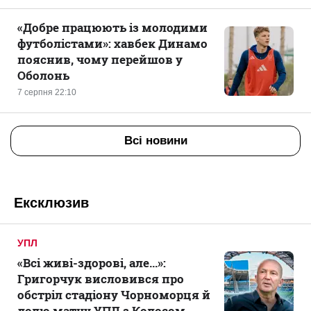
«Добре працюють із молодими
футболістами»: хавбек Динамо
пояснив, чому перейшов у
Оболонь
7 серпня 22:10
Всі новини
Ексклюзив
УПЛ
«Всі живі-здорові, але...»:
Григорчук висловився про
обстріл стадіону Чорноморця й
долю матчу УПЛ з Колосом