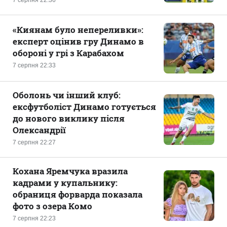
7 серпня 22:36
«Киянам було непереливки»:
експерт оцінив гру Динамо в
обороні у грі з Карабахом
7 серпня 22:33
Оболонь чи інший клуб:
ексфутболіст Динамо готується
до нового виклику після
Олександрії
7 серпня 22:27
Кохана Яремчука вразила
кадрами у купальнику:
обраниця форварда показала
фото з озера Комо
7 серпня 22:23