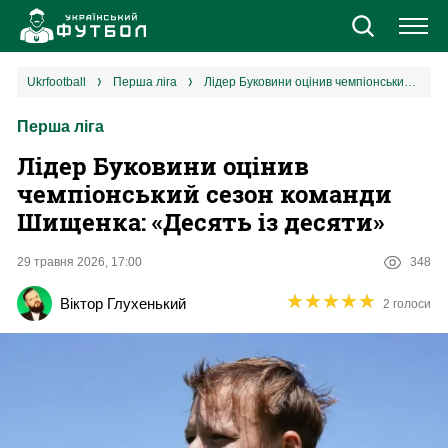
Новини
ukrfootball
перша ліга
Лідер Буковини оцінив чемпіонський сезон команди Шищенка: «Десять із десяти»
Перша ліга
Збірна
Лідер Буковини оцінив
Єврокубки
чемпіонський сезон команди
Шищенка: «Десять із десяти»
УПЛ
29 травня 2026, 17:00
348
1 ліга
★
★
★
★
★
★
★
★
★
★
Віктор Глухенький
2 голоси
2 ліга
Різне
Букмекери