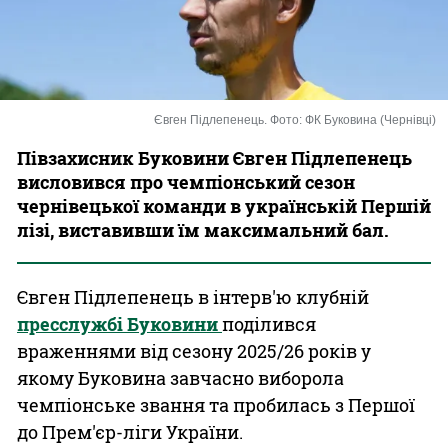
Казино
Євген Підлепенець. Фото: ФК Буковина (Чернівці)
Півзахисник Буковини Євген Підлепенець
висловився про чемпіонський сезон
чернівецької команди в українській Першій
лізі, виставивши їм максимальний бал.
Євген Підлепенець в інтерв'ю клубній
пресслужбі Буковини
поділився
враженнями від сезону 2025/26 років у
якому Буковина завчасно виборола
чемпіонське звання та пробилась з Першої
до Прем'єр-ліги України.