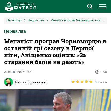
Новини
ukrfootball
перша ліга
Металіст програв Чорноморцю в останній грі сезону в Першої ліги, Аніщенко оцінив: «За старання балів не дають»
Перша ліга
Збірна
Металіст програв Чорноморцю в
Єврокубки
останній грі сезону в Першої
ліги, Аніщенко оцінив: «За
УПЛ
старання балів не дають»
1 ліга
2 червня 2026, 13:52
208
★
★
★
★
★
★
★
★
★
★
Віктор Глухенький
3 голоси
2 ліга
Різне
Букмекери