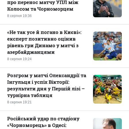
про перенос матчу УПЛ між
Колосом та Чорноморцем
8 серпня 19:36
«Не так усе й погано в Києві»:
експерт позитивно оцінив
рівень гри Динамо у матчі з
азербайджанцями
8 серпня 19:24
Розгром у матчі Олександрії та
Інгульця і успіх Вікторії:
результати дня у Першій лізі –
турнірна таблиця
8 серпня 19:21
Російський удар по стадіону
«Чорноморець» в Одесі: