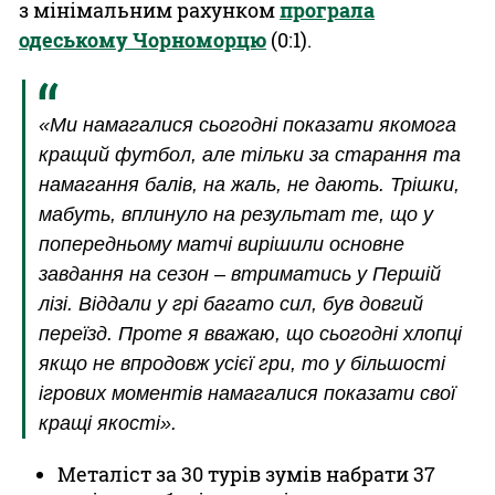
з мінімальним рахунком
програла
одеському Чорноморцю
(0:1).
«Ми намагалися сьогодні показати якомога
кращий футбол, але тільки за старання та
намагання балів, на жаль, не дають. Трішки,
мабуть, вплинуло на результат те, що у
попередньому матчі вирішили основне
завдання на сезон – втриматись у Першій
лізі. Віддали у грі багато сил, був довгий
переїзд. Проте я вважаю, що сьогодні хлопці
якщо не впродовж усієї гри, то у більшості
ігрових моментів намагалися показати свої
кращі якості».
Металіст за 30 турів зумів набрати 37