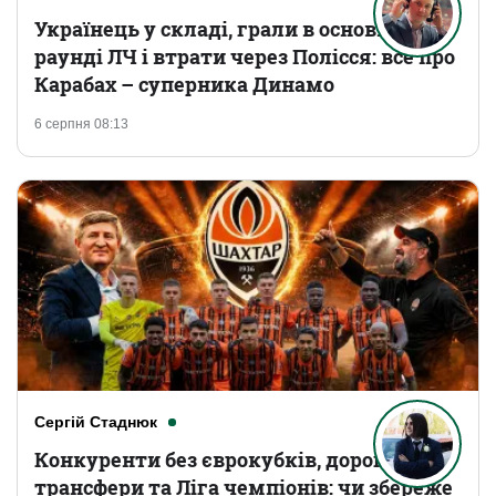
Українець у складі, грали в основному
раунді ЛЧ і втрати через Полісся: все про
Карабах – суперника Динамо
6 серпня 08:13
Сергій Стаднюк
Конкуренти без єврокубків, дорогі
трансфери та Ліга чемпіонів: чи збереже