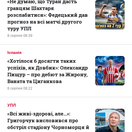
«Не думаю, що Туран дасть
гравцям Шахтаря
розслабитися»: Федецький дав
прогноз на всі матчі другого
туру УПЛ
8 серпня 08:39
Іспанія
«Хотілося б досягти таких
успіхів, як Довбик»: Олександр
Пищур – про дебют за Жирону,
Ваната та Циганкова
8 серпня 08:22
УПЛ
«Всі живі-здорові, але...»:
Григорчук висловився про
обстріл стадіону Чорноморця й