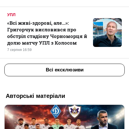
УПЛ
«Всі живі-здорові, але...»:
Григорчук висловився про
обстріл стадіону Чорноморця й
долю матчу УПЛ з Колосом
7 серпня 16:59
Всі ексклюзиви
Авторські матеріали