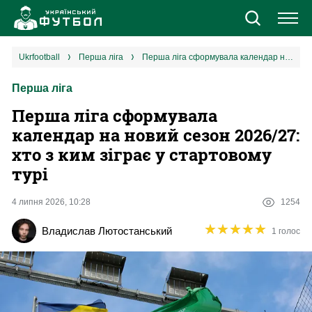
Новини
ukrfootball
перша ліга
Перша ліга сформувала календар на новий сезон 2026/27: хто з ким зіграє у стартовому турі
Перша ліга
Збірна
Перша ліга сформувала
Єврокубки
календар на новий сезон 2026/27:
хто з ким зіграє у стартовому
УПЛ
турі
1 ліга
4 липня 2026, 10:28
1254
★
★
★
★
★
★
★
★
★
★
Владислав Лютостанський
1 голос
2 ліга
Різне
Букмекери