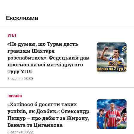
Ексклюзив
УПЛ
«Не думаю, що Туран дасть
гравцям Шахтаря
розслабитися»: Федецький дав
прогноз на всі матчі другого
туру УПЛ
8 серпня 08:39
Іспанія
«Хотілося б досягти таких
успіхів, як Довбик»: Олександр
Пищур – про дебют за Жирону,
Ваната та Циганкова
8 серпня 08:22