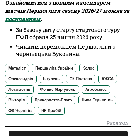
Ознайомитися з повним календарем
матчів Першої ліги сезону 2026/27 можна за
посиланням
.
За базову дату старту стартового туру
ПФЛ обрала 25 липня 2026 року.
Чинним переможцем Першої ліги є
чернівецька Буковина.
Металіст
Перша ліга України
Колос
Олександрія
Інгулець
СК Полтава
ЮКСА
Локомотив
Фенікс-Маріуполь
Агробізнес
Вікторія
Прикарпаття-Благо
Нива Тернопіль
ФК Чернігів
НК Пробій
Реклама