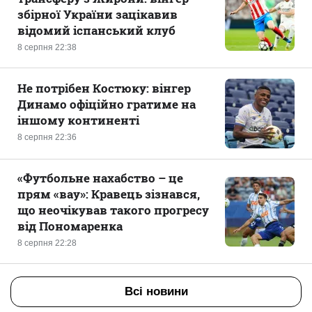
збірної України зацікавив
відомий іспанський клуб
8 серпня 22:38
Не потрібен Костюку: вінгер
Динамо офіційно гратиме на
іншому континенті
8 серпня 22:36
«Футбольне нахабство – це
прям «вау»: Кравець зізнався,
що неочікував такого прогресу
від Пономаренка
8 серпня 22:28
Всі новини