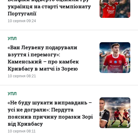
українця на старті чемпіонату
Португалії
10 серпня 09:24
УПЛ
«Ван Леувену подарували
взуття і перемогу»:
Каменський – про камбек
Кривбасу в матчі із Зорею
10 серпня 08:21
УПЛ
«Не буду шукати виправдань –
усі не дограли»: Пердута
пояснив причину поразки Зорі
від Кривбасу
10 серпня 08:11