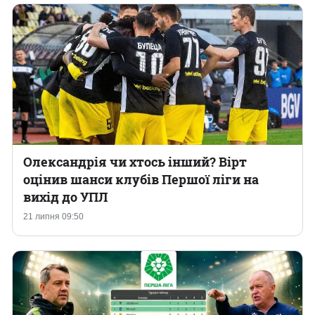
Олександрія чи хтось інший? Вірт
оцінив шанси клубів Першої ліги на
вихід до УПЛ
21 липня 09:50