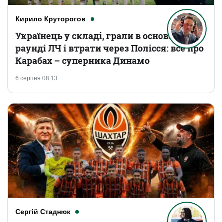
Кирило Круторогов
Українець у складі, грали в основному
раунді ЛЧ і втрати через Полісся: все про
Карабах – суперника Динамо
6 серпня 08:13
Сергій Стаднюк