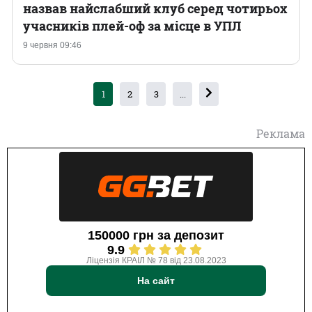
назвав найслабший клуб серед чотирьох
учасників плей-оф за місце в УПЛ
9 червня 09:46
1
2
3
...
Реклама
150000 грн за депозит
9.9
Ліцензія КРАІЛ № 78 від 23.08.2023
На сайт