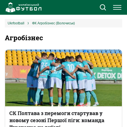
Новини
ukrfootball
ФК Агробізнес (Волочиськ)
Агробізнес
Збірна
Єврокубки
УПЛ
1 ліга
2 ліга
Різне
СК Полтава з перемоги стартував у
новому сезоні Першої ліги: команда
Букмекери