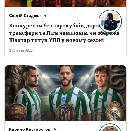
Сергій Стаднюк
Конкуренти без єврокубків, дорогі
трансфери та Ліга чемпіонів: чи збереже
Шахтар титул УПЛ у новому сезоні
3 серпня 08:14
Кирило Круторогов