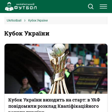
Новини
ukrfootball
Кубок України
Кубок України
Збірна
Єврокубки
УПЛ
1 ліга
2 ліга
Різне
Кубок України виходить на старт: в УАФ
повідомили розклад Кваліфікаційного
Букмекери