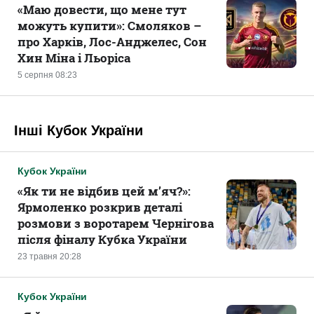
«Маю довести, що мене тут
можуть купити»: Смоляков –
про Харків, Лос-Анджелес, Сон
Хин Міна і Льоріса
5 серпня 08:23
Інші Кубок України
Кубок України
«Як ти не відбив цей м’яч?»:
Ярмоленко розкрив деталі
розмови з воротарем Чернігова
після фіналу Кубка України
23 травня 20:28
Кубок України