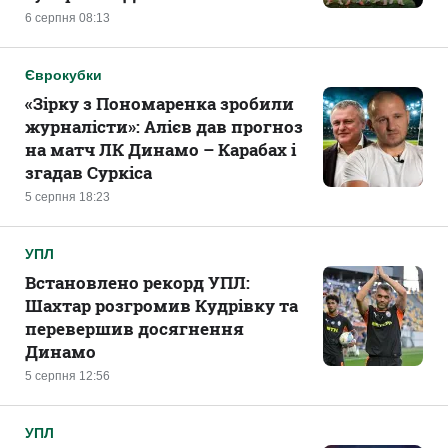
6 серпня 08:13
Єврокубки
«Зірку з Пономаренка зробили
журналісти»: Алієв дав прогноз
на матч ЛК Динамо – Карабах і
згадав Суркіса
5 серпня 18:23
УПЛ
Встановлено рекорд УПЛ:
Шахтар розгромив Кудрівку та
перевершив досягнення
Динамо
5 серпня 12:56
УПЛ