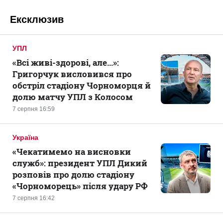
Ексклюзив
УПЛ
«Всі живі-здорові, але...»:
Григорчук висловився про
обстріл стадіону Чорноморця й
долю матчу УПЛ з Колосом
7 серпня 16:59
Україна
«Чекатимемо на висновки
служб»: президент УПЛ Дикий
розповів про долю стадіону
«Чорноморець» після удару РФ
7 серпня 16:42