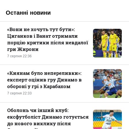
Останні новини
«Вони не хочуть тут бути»:
Циганков і Ванат отримали
порцію критики після невдалої
гри Жирони
7 серпня 22:36
«Киянам було непереливки»:
експерт оцінив гру Динамо в
обороні у грі з Карабахом
7 серпня 22:33
Оболонь чи інший клуб:
ексфутболіст Динамо готується
до нового виклику після