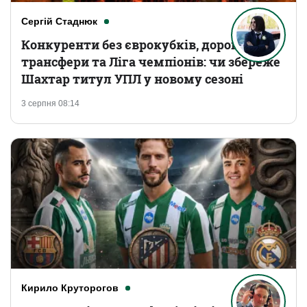
Сергій Стаднюк
Конкуренти без єврокубків, дорогі
трансфери та Ліга чемпіонів: чи збереже
Шахтар титул УПЛ у новому сезоні
3 серпня 08:14
Кирило Круторогов