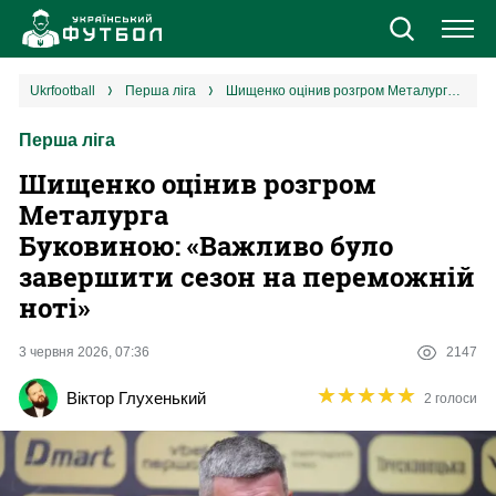
Новини
ukrfootball
перша ліга
Шищенко оцінив розгром Металурга Буковиною: «Важливо було завершити сезон на переможній ноті»
Перша ліга
Збірна
Шищенко оцінив розгром
Єврокубки
Металурга
Буковиною: «Важливо було
УПЛ
завершити сезон на переможній
ноті»
1 ліга
3 червня 2026, 07:36
2147
2 ліга
★
★
★
★
★
★
★
★
★
★
Віктор Глухенький
2 голоси
Різне
Букмекери