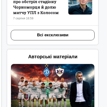
про обстріл стадіону
Чорноморця й долю
матчу УПЛ з Колосом
7 серпня 16:59
Всі ексклюзиви
Авторські матеріали