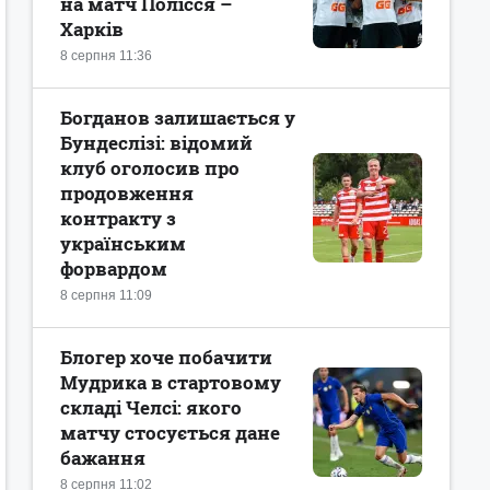
на матч Полісся –
Харків
8 серпня 11:36
Богданов залишається у
Бундеслізі: відомий
клуб оголосив про
продовження
контракту з
українським
форвардом
8 серпня 11:09
Блогер хоче побачити
Мудрика в стартовому
складі Челсі: якого
матчу стосується дане
бажання
8 серпня 11:02