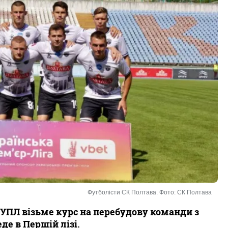
Футболісти СК Полтава. Фото: СК Полтава
 УПЛ візьме курс на перебудову команди з
де в Першій лізі.