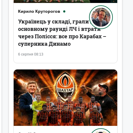
Кирило Круторогов
Українець у складі, грали в
основному раунді ЛЧ і втрати
через Полісся: все про Карабах –
суперника Динамо
6 серпня 08:13