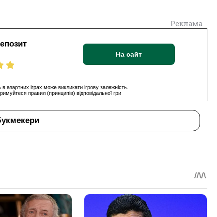
Реклама
депозит
На сайт
 в азартних іграх може викликати ігрову залежність.
римуйтеся правил (принципів) відповідальної гри
букмекери