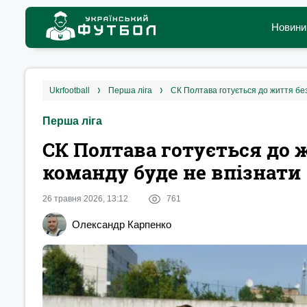
Новини
ukrfootball
перша ліга
СК Полтава готується до життя без
Перша ліга
СК Полтава готується до ж
команду буде не впізнати
26 травня 2026, 13:12
761
Олександр Карпенко