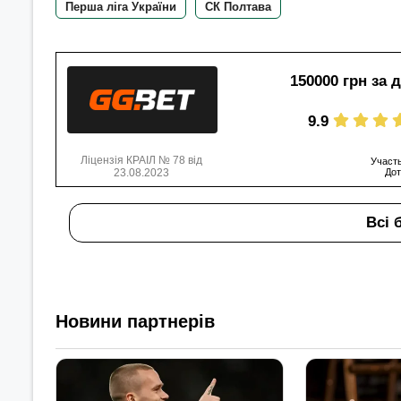
Перша ліга України
СК Полтава
150000 грн за 
9.9
Ліцензія КРАІЛ № 78 від
Участь
23.08.2023
Дот
Всі 