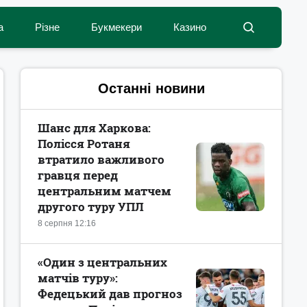
а
Різне
Букмекери
Казино
Останні новини
Шанс для Харкова:
Полісся Ротаня
втратило важливого
гравця перед
центральним матчем
другого туру УПЛ
8 серпня 12:16
«Один з центральних
матчів туру»:
Федецький дав прогноз