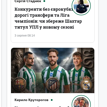
Сергій Стаднюк
Конкуренти без єврокубків,
дорогі трансфери та Ліга
чемпіонів: чи збереже Шахтар
титул УПЛ у новому сезоні
3 серпня 08:14
Кирило Круторогов