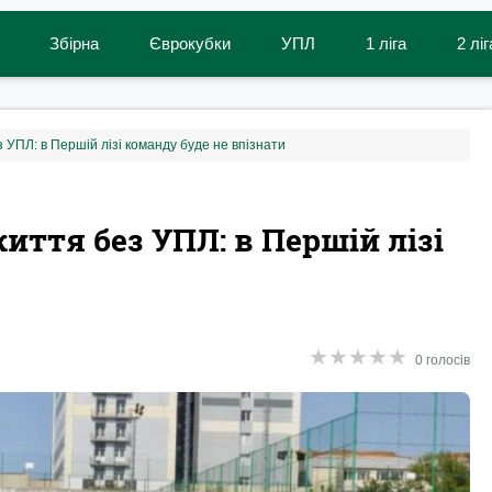
Збірна
Єврокубки
УПЛ
1 ліга
2 ліг
 УПЛ: в Першій лізі команду буде не впізнати
иття без УПЛ: в Першій лізі
★
★
★
★
★
★
★
★
★
★
0 голосів