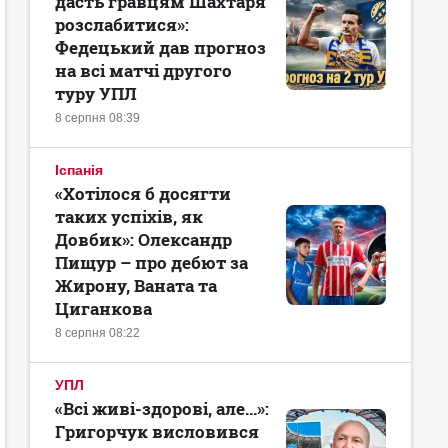
дасть гравцям Шахтаря
розслабитися»:
Федецький дав прогноз
на всі матчі другого
туру УПЛ
8 серпня 08:39
Іспанія
«Хотілося б досягти
таких успіхів, як
Довбик»: Олександр
Пищур – про дебют за
Жирону, Ваната та
Циганкова
8 серпня 08:22
УПЛ
«Всі живі-здорові, але...»:
Григорчук висловився