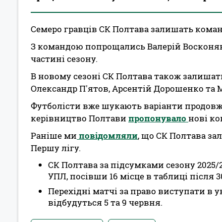
Cемеро гравців СК Полтава залишать коман
З командою попрощались Валерій Восконян,
частині сезону.
В новому сезоні СК Полтава також залишат
Олександр П'ятов, Арсентій Дорошенко та
Футболісти вже шукають варіанти продовже
керівництво Полтави
пропонувало
нові к
Раніше ми
повідомляли
, що СК Полтава за
Першу лігу.
СК Полтава за підсумками сезону 2025/
УПЛ, посівши 16 місце в таблиці після 3
Перехідні матчі за право виступати в ук
відбудуться 5 та 9 червня.