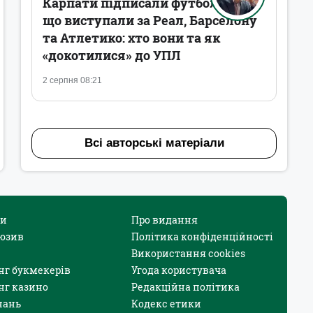
Карпати підписали футболістів,
що виступали за Реал, Барселону
та Атлетико: хто вони та як
«докотилися» до УПЛ
2 серпня 08:21
Всі авторські матеріали
и
Про видання
юзив
Політика конфіденційності
Використання cookies
нг букмекерів
Угода користувача
нг казино
Редакційна політика
нань
Кодекс етики