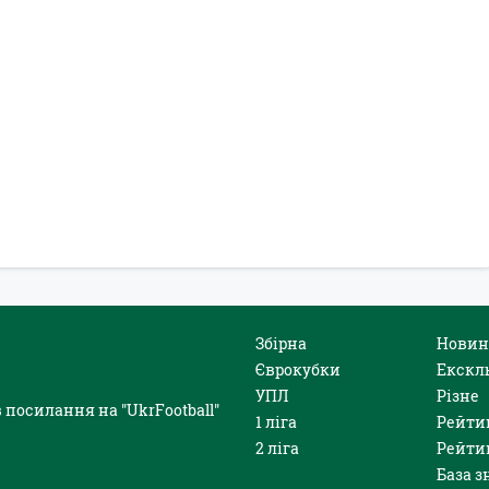
Збірна
Новин
Єврокубки
Екскл
УПЛ
Різне
 посилання на "UkrFootball"
1 ліга
Рейти
2 ліга
Рейти
База з