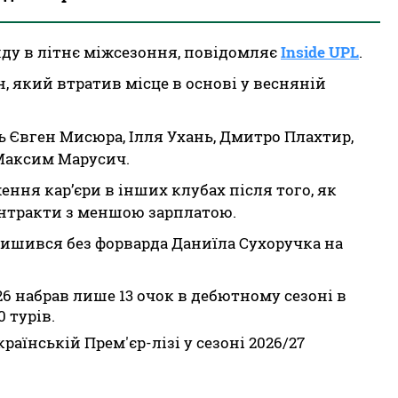
ду в літнє міжсезоння, повідомляє
Inside UPL
.
 який втратив місце в основі у весняній
ь Євген Мисюра, Ілля Ухань, Дмитро Плахтир,
 Максим Марусич.
ння кар’єри в інших клубах після того, як
онтракти з меншою зарплатою.
лишився без форварда Даниїла Сухоручка на
26 набрав лише 13 очок в дебютному сезоні в
0 турів.
раїнській Прем'єр-лізі у сезоні 2026/27