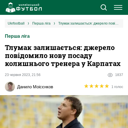
Новини
ukrfootball
перша ліга
Тлумак залишається: джерело повідомило нову посаду колишнього тренера у Карпатах
Перша ліга
Збірна
Тлумак залишається: джерело
Єврокубки
повідомило нову посаду
колишнього тренера у Карпатах
УПЛ
23 червня 2023, 21:56
1837
1 ліга
★
★
★
★
★
★
★
★
★
★
Данило Моісєнков
1 голос
2 ліга
Різне
Букмекери