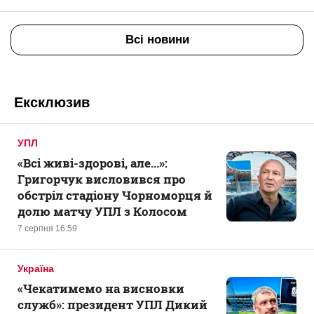
Всі новини
Ексклюзив
УПЛ
«Всі живі-здорові, але...»:
Григорчук висловився про
обстріл стадіону Чорноморця й
долю матчу УПЛ з Колосом
7 серпня 16:59
Україна
«Чекатимемо на висновки
служб»: президент УПЛ Дикий