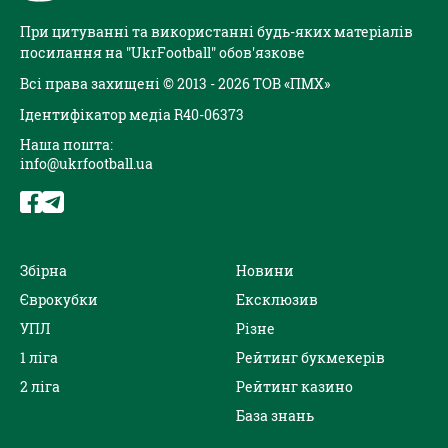
При цитуванні та використанні будь-яких матеріалів
посилання на "UkrFootball" обов'язкове
Всі права захищені © 2013 - 2026 ТОВ «ПМХ»
Ідентифікатор медіа R40-06373
Наша пошта:
info@ukrfootball.ua
Збірна
Новини
Єврокубки
Ексклюзив
УПЛ
Різне
1 ліга
Рейтинг букмекерів
2 ліга
Рейтинг казино
База знань