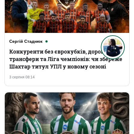
Сергій Стаднюк
Конкуренти без єврокубків, дорогі
трансфери та Ліга чемпіонів: чи збереже
Шахтар титул УПЛ у новому сезоні
3 серпня 08:14