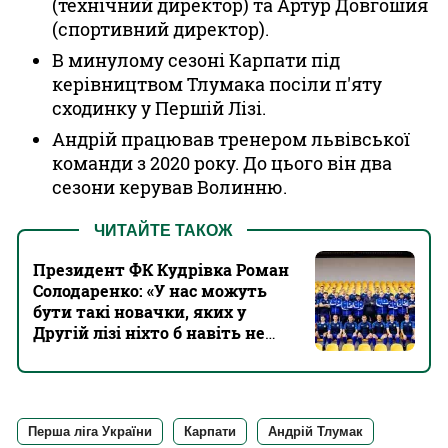
(технічний директор) та Артур Довгошия
(спортивний директор).
В минулому сезоні Карпати під
керівництвом Тлумака посіли п'яту
сходинку у Першій Лізі.
Андрій працював тренером львівської
команди з 2020 року. До цього він два
сезони керував Волинню.
ЧИТАЙТЕ ТАКОЖ
Президент ФК Кудрівка Роман
Солодаренко: «У нас можуть
бути такі новачки, яких у
Другій лізі ніхто б навіть не
чекав»
Перша ліга України
Карпати
Андрій Тлумак