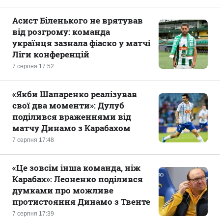
Асист Біленького не врятував
від розгрому: команда
українця зазнала фіаско у матчі
Ліги конференцій
7 серпня 17:52
«Якби Шапаренко реалізував
свої два моменти»: Дулуб
поділився враженнями від
матчу Динамо з Карабахом
7 серпня 17:48
«Це зовсім інша команда, ніж
Карабах»: Леоненко поділився
думками про можливе
протистояння Динамо з Твенте
7 серпня 17:39