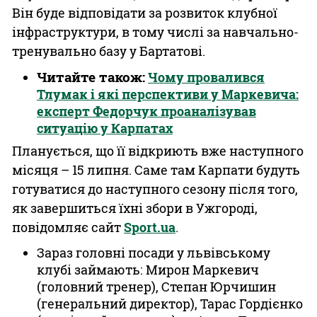
Він буде відповідати за розвиток клубної
інфраструктури, в тому числі за навчально-
тренувально базу у Бартатові.
Читайте також:
Чому провалився
Тлумак і які перспективи у Маркевича:
експерт Федорчук проаналізував
ситуацію у Карпатах
Планується, що її відкриють вже наступного
місяця – 15 липня. Саме там Карпати будуть
готуватися до наступного сезону після того,
як завершиться їхні збори в Ужгороді,
повідомляє сайт
Sport.ua
.
Зараз головні посади у львівському
клубі займають: Мирон Маркевич
(головний тренер), Степан Юрчишин
(генеральний директор), Тарас Гордієнко