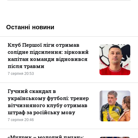
Останні новини
Клуб Першої ліги отримав
солідне підсилення: зірковий
капітан команди відновився
після травми
7 серпня 20:53
Гучний скандал в
українському футболі: тренер
вітчизняного клубу отримав
штраф за російську мову
7 серпня 20:46
«Мудрик – молодий пацан»: