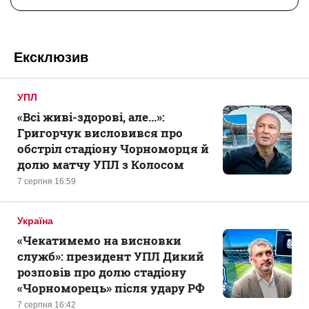
Ексклюзив
УПЛ
«Всі живі-здорові, але...»:
Григорчук висловився про
обстріл стадіону Чорноморця й
долю матчу УПЛ з Колосом
7 серпня 16:59
Україна
«Чекатимемо на висновки
служб»: президент УПЛ Дикий
розповів про долю стадіону
«Чорноморець» після удару РФ
7 серпня 16:42