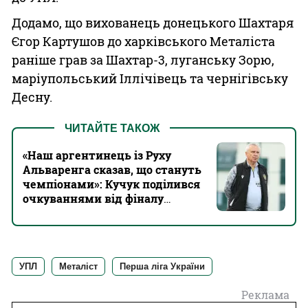
Додамо, що вихованець донецького Шахтаря
Єгор Картушов до харківського Металіста
раніше грав за Шахтар-3, луганську Зорю,
маріупольський Іллічівець та чернігівську
Десну.
ЧИТАЙТЕ ТАКОЖ
«Наш аргентинець із Руху
Альваренга сказав, що стануть
чемпіонами»: Кучук поділився
очкуваннями від фіналу
мундіалю
УПЛ
Металіст
Перша ліга України
Реклама