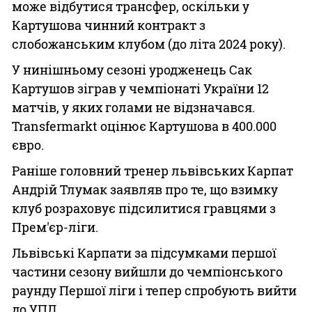
може відбутися трансфер, оскільки у
Картушова чинний контракт з
слобожанським клубом (до літа 2024 року).
У нинішньому сезоні уродженець Сак
Картушов зіграв у чемпіонаті України 12
матчів, у яких голами не відзначався.
Transfermarkt оцінює Картушова в 400.000
євро.
Раніше головний тренер львівських Карпат
Андрій Тлумак заявляв про те, що взимку
клуб розраховує підсилитися гравцями з
Прем'єр-ліги.
Львівські Карпати за підсумками першої
частини сезону вийшли до чемпіонського
раунду Першої ліги і тепер спробують вийти
до УПЛ.