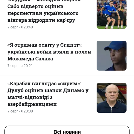
Сабо відверто оцінив
перспективи українського
вінгера відродити кар’єру
7 серпня 20:40
«Я отримав освіту у Єгипті»:
українські воїни взяли в полон
Мохамеда Салаха
7 серпня 20:21
«Карабах виглядає «сирим»:
Дулуб оцінив шанси Динамо у
матчі-відповіді з
азербайджанцями
7 серпня 20:08
Всі новини