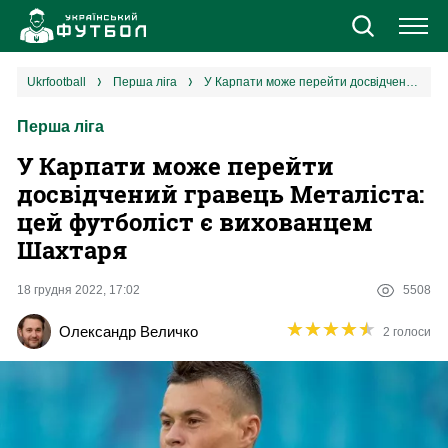
Новини
ukrfootball
перша ліга
У Карпати може перейти досвідчений гравець Металіста: цей футболіст є вихованцем Шахтаря
Перша ліга
Збірна
У Карпати може перейти
Єврокубки
досвідчений гравець Металіста:
цей футболіст є вихованцем
УПЛ
Шахтаря
1 ліга
18 грудня 2022, 17:02
5508
★
★
★
★
★
★
★
★
★
★
Олександр Величко
2 голоси
2 ліга
Різне
Букмекери