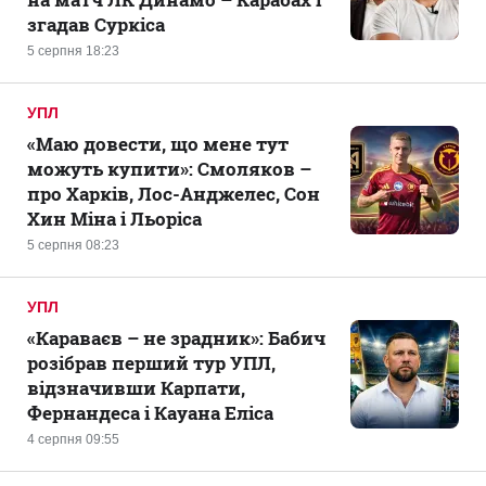
згадав Суркіса
5 серпня 18:23
УПЛ
«Маю довести, що мене тут
можуть купити»: Смоляков –
про Харків, Лос-Анджелес, Сон
Хин Міна і Льоріса
5 серпня 08:23
УПЛ
«Караваєв – не зрадник»: Бабич
розібрав перший тур УПЛ,
відзначивши Карпати,
Фернандеса і Кауана Еліса
4 серпня 09:55