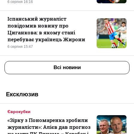
6 серпня 16:16
Іспанський журналіст
повідомив новину про
Циганкова: в якому стані
перебуває українець Жирони
6 серпня 15:47
Всі новини
Ексклюзив
Єврокубки
«Зірку з Пономаренка зробили
журналісти»: Алієв дав прогноз
на матч ЛК Динамо – Карабах і