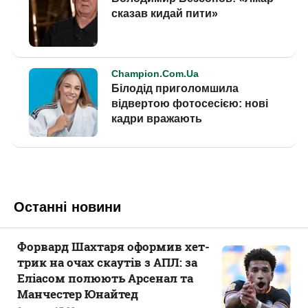
Останні новини
Форвард Шахтаря оформив хет-
трик на очах скаутів з АПЛ: за
Еліасом полюють Арсенал та
Манчестер Юнайтед