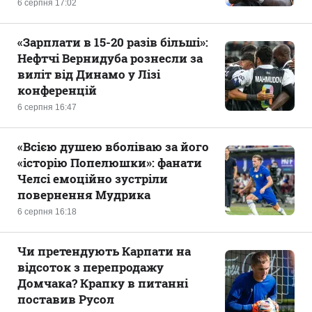
6 серпня 17:02
«Зарплати в 15-20 разів більші»:
Нефтчі Вернидуба рознесли за
виліт від Динамо у Лізі
конференцій
6 серпня 16:47
«Всією душею вболіваю за його
«історію Попелюшки»: фанати
Челсі емоційно зустріли
повернення Мудрика
6 серпня 16:18
Чи претендують Карпати на
відсоток з перепродажу
Домчака? Крапку в питанні
поставив Русол