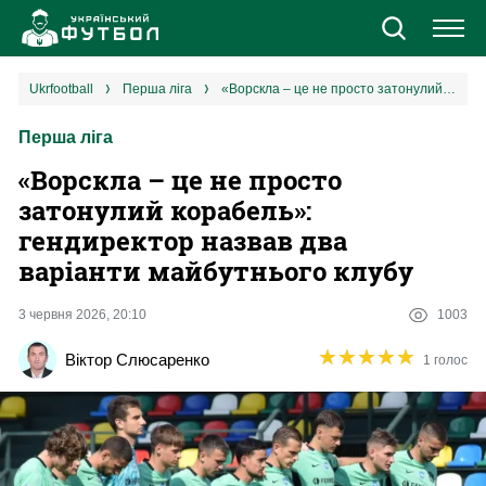
Новини
ukrfootball
перша ліга
«Ворскла – це не просто затонулий корабель»: гендиректор назвав два варіанти майбутнього клубу
Перша ліга
Збірна
«Ворскла – це не просто
Єврокубки
затонулий корабель»:
гендиректор назвав два
УПЛ
варіанти майбутнього клубу
1 ліга
3 червня 2026, 20:10
1003
★
★
★
★
★
★
★
★
★
★
Віктор Слюсаренко
1 голос
2 ліга
Різне
Букмекери