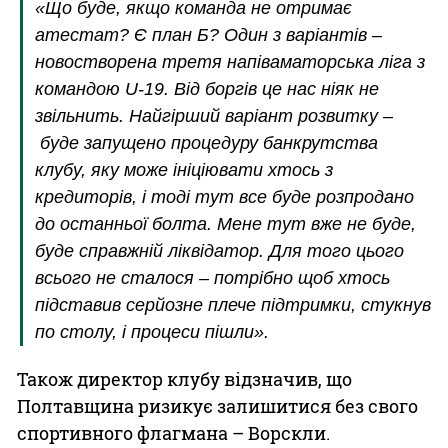
«Що буде, якщо команда не отримає
атестат? Є план Б? Один з варіантів –
новостворена третя напіваматорська ліга з
командою U-19. Від боргів це нас ніяк не
звільнить. Найгірший варіант розвитку –
буде запущено процедуру банкрутства
клубу, яку може ініціювати хтось з
кредиторів, і тоді тут все буде розпродано
до останньої болта. Мене тут вже не буде,
буде справжній ліквідатор. Для того цього
всього не сталося – потрібно щоб хтось
підставив серйозне плече підтримки, стукнув
по столу, і процеси пішли».
Також директор клубу відзначив, що
Полтавщина ризикує залишитися без свого
спортивного флагмана – Ворскли.