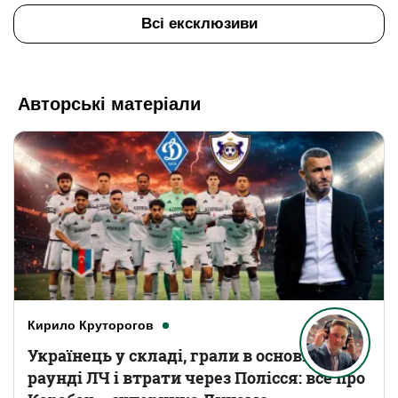
Всі ексклюзиви
Авторські матеріали
Кирило Круторогов
Українець у складі, грали в основному
раунді ЛЧ і втрати через Полісся: все про