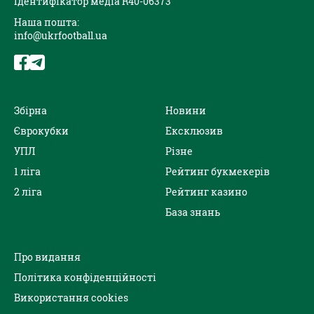
Ідентифікатор медіа R40-06373
Наша пошта:
info@ukrfootball.ua
Збірна
Новини
Єврокубки
Ексклюзив
УПЛ
Різне
1 ліга
Рейтинг букмекерів
2 ліга
Рейтинг казино
База знань
Про видання
Політика конфіденційності
Використання cookies