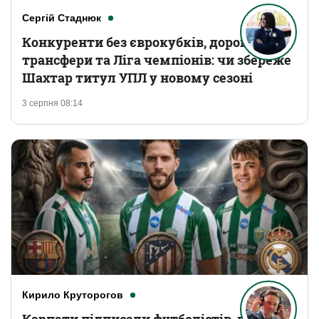
Сергій Стаднюк
Конкуренти без єврокубків, дорогі
трансфери та Ліга чемпіонів: чи збереже
Шахтар титул УПЛ у новому сезоні
3 серпня 08:14
Кирило Круторогов