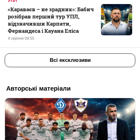
УПЛ
«Караваєв – не зрадник»: Бабич
розібрав перший тур УПЛ,
відзначивши Карпати,
Фернандеса і Кауана Еліса
4 серпня 09:55
Всі ексклюзиви
Авторські матеріали