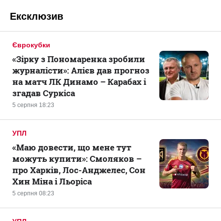
Ексклюзив
Єврокубки
«Зірку з Пономаренка зробили
журналісти»: Алієв дав прогноз
на матч ЛК Динамо – Карабах і
згадав Суркіса
5 серпня 18:23
УПЛ
«Маю довести, що мене тут
можуть купити»: Смоляков –
про Харків, Лос-Анджелес, Сон
Хин Міна і Льоріса
5 серпня 08:23