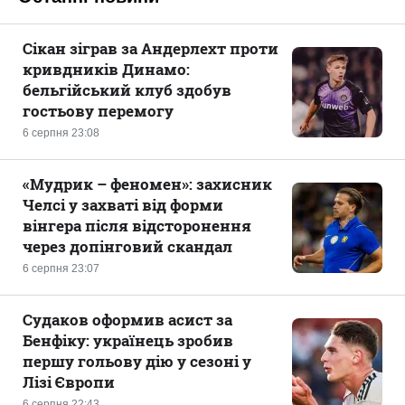
Сікан зіграв за Андерлехт проти
кривдників Динамо:
бельгійський клуб здобув
гостьову перемогу
6 серпня 23:08
«Мудрик – феномен»: захисник
Челсі у захваті від форми
вінгера після відсторонення
через допінговий скандал
6 серпня 23:07
Судаков оформив асист за
Бенфіку: українець зробив
першу гольову дію у сезоні у
Лізі Європи
6 серпня 22:43