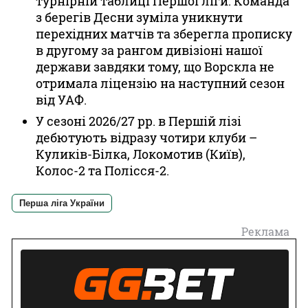
турнірній таблиці Першої ліги. Команда
з берегів Десни зуміла уникнути
перехідних матчів та зберегла прописку
в другому за рангом дивізіоні нашої
держави завдяки тому, що Ворскла не
отримала ліцензію на наступний сезон
від УАФ.
У сезоні 2026/27 рр. в Першій лізі
дебютують відразу чотири клуби –
Куликів-Білка, Локомотив (Київ),
Колос-2 та Полісся-2.
Перша ліга України
Реклама