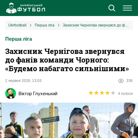
Новини
ukrfootball
перша ліга
Захисник Чернігова звернувся до фанів команди Чорного: «Будемо набагато сильнішими»
Перша ліга
Збірна
Захисник Чернігова звернувся
Єврокубки
до фанів команди Чорного:
«Будемо набагато сильнішими»
УПЛ
2 червня 2026, 13:03
336
1 ліга
★
★
★
★
★
★
★
★
★
★
Віктор Глухенький
4 голоси
2 ліга
Різне
Букмекери