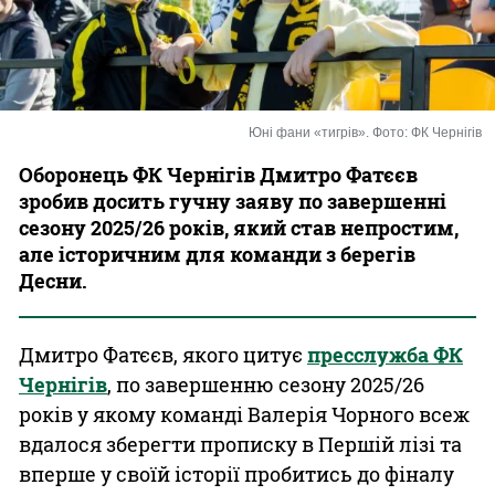
Казино
Юні фани «тигрів». Фото: ФК Чернігів
Оборонець ФК Чернігів Дмитро Фатєєв
зробив досить гучну заяву по завершенні
сезону 2025/26 років, який став непростим,
але історичним для команди з берегів
Десни.
Дмитро Фатєєв, якого цитує
пресслужба ФК
Чернігів
, по завершенню сезону 2025/26
років у якому команді Валерія Чорного всеж
вдалося зберегти прописку в Першій лізі та
вперше у своїй історії пробитись до фіналу