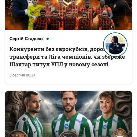
Сергій Стаднюк
Конкуренти без єврокубків, дорогі
трансфери та Ліга чемпіонів: чи збереже
Шахтар титул УПЛ у новому сезоні
3 серпня 08:14