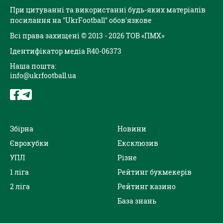
При цитуванні та використанні будь-яких матеріалів
посилання на "UkrFootball" обов'язкове
Всі права захищені © 2013 - 2026 ТОВ «ПМХ»
Ідентифікатор медіа R40-06373
Наша пошта:
info@ukrfootball.ua
Збірна
Новини
Єврокубки
Ексклюзив
УПЛ
Різне
1 ліга
Рейтинг букмекерів
2 ліга
Рейтинг казино
База знань