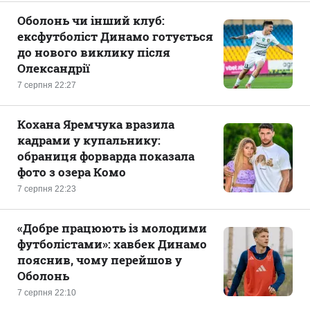
Оболонь чи інший клуб:
ексфутболіст Динамо готується
до нового виклику після
Олександрії
7 серпня 22:27
Кохана Яремчука вразила
кадрами у купальнику:
обраниця форварда показала
фото з озера Комо
7 серпня 22:23
«Добре працюють із молодими
футболістами»: хавбек Динамо
пояснив, чому перейшов у
Оболонь
7 серпня 22:10