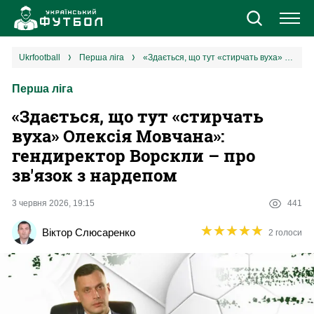
Новини
ukrfootball
перша ліга
«Здається, що тут «стирчать вуха» Олексія Мовчана‎»: гендиректор Ворскли – про зв'язок з нардепом
Перша ліга
Збірна
«Здається, що тут «стирчать
Єврокубки
вуха» Олексія Мовчана‎»:
гендиректор Ворскли – про
УПЛ
зв'язок з нардепом
1 ліга
3 червня 2026, 19:15
441
★
★
★
★
★
★
★
★
★
★
Віктор Слюсаренко
2 голоси
2 ліга
Різне
Букмекери