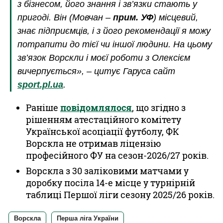
з бізнесом, його знання і зв’язки стають у
пригоді. Він (
Мовчан
–
прим. УФ
) місцевий,
знає підприємців, і з його рекомендації я можу
потрапити до тієї чи іншої людини. На цьому
зв’язок Ворскли і моєї роботи з Олексієм
вичерпується», – цитує Гаруса сайт
sport.pl.ua
.
Раніше
повідомлялося
, що згідно з
рішенням атестаційного комітету
Української асоціації футболу, ФК
Ворскла не отримав ліцензію
професійного ФУ на сезон-2026/27 років.
Ворскла з 30 заліковими матчами у
доробку посіла 14-е місце у турнірній
таблиці Першої ліги сезону 2025/26 років.
Ворскла
Перша ліга України