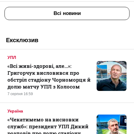
Всі новини
Ексклюзив
УПЛ
«Всі живі-здорові, але...»:
Григорчук висловився про
обстріл стадіону Чорноморця й
долю матчу УПЛ з Колосом
7 серпня 16:59
Україна
«Чекатимемо на висновки
служб»: президент УПЛ Дикий
розповів про долю стадіону