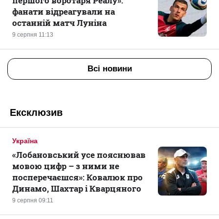
першого воротаря Реалу»:
фанати відреагували на
останній матч Луніна
9 серпня 11:13
Всі новини
Ексклюзив
Україна
«Лобановський усе пояснював
мовою цифр – з ними не
посперечаєшся»: Ковалюк про
Динамо, Шахтар і Кварцяного
9 серпня 09:11