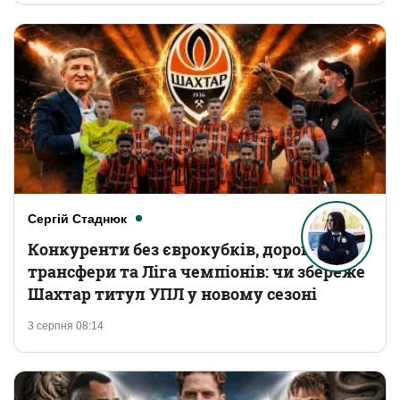
Сергій Стаднюк
Конкуренти без єврокубків, дорогі
трансфери та Ліга чемпіонів: чи збереже
Шахтар титул УПЛ у новому сезоні
3 серпня 08:14