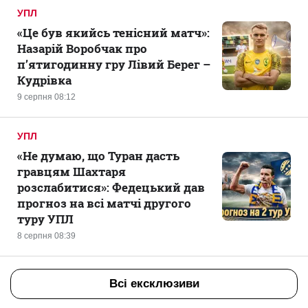
УПЛ
«Це був якийсь тенісний матч»:
Назарій Воробчак про
п’ятигодинну гру Лівий Берег –
Кудрівка
9 серпня 08:12
УПЛ
«Не думаю, що Туран дасть
гравцям Шахтаря
розслабитися»: Федецький дав
прогноз на всі матчі другого
туру УПЛ
8 серпня 08:39
Всі ексклюзиви