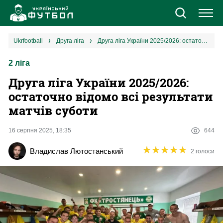
Новини
ukrfootball
друга ліга
Друга ліга України 2025/2026: остаточно відомо всі результати матчів суботи
2 ліга
Збірна
Друга ліга України 2025/2026:
Єврокубки
остаточно відомо всі результати
матчів суботи
УПЛ
16 серпня 2025, 18:35
644
1 ліга
★
★
★
★
★
★
★
★
★
★
Владислав Лютостанський
2 голоси
2 ліга
Різне
Букмекери