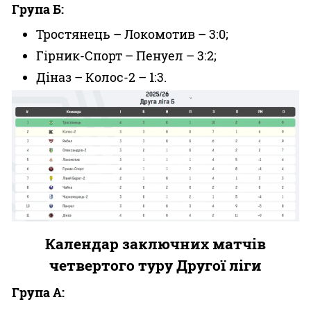
Група Б:
Тростянець – Локомотив – 3:0;
Гірник-Спорт – Пенуел – 3:2;
Діназ – Колос-2 – 1:3.
Календар заключних матчів
четвертого туру Другої ліги
Група A: