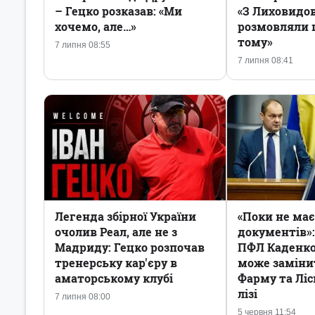
– Гецко розказав: «Ми
«З Лиховидо
хочемо, але…»
розмовляли 
тому»
7 липня 08:55
7 липня 08:41
Легенда збірної України
«Поки не ма
очолив Реал, але не з
документів»
Мадриду: Гецко розпочав
ПФЛ Каденко 
тренерську кар'єру в
може заміни
аматорському клубі
Фарму та Ліс
лізі
7 липня 08:00
5 червня 11:54