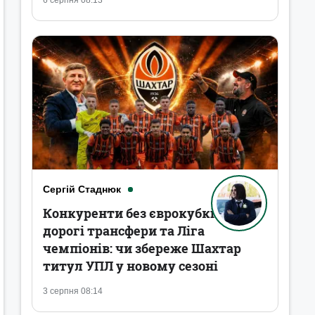
6 серпня 08:13
Сергій Стаднюк
Конкуренти без єврокубків,
дорогі трансфери та Ліга
чемпіонів: чи збереже Шахтар
титул УПЛ у новому сезоні
3 серпня 08:14