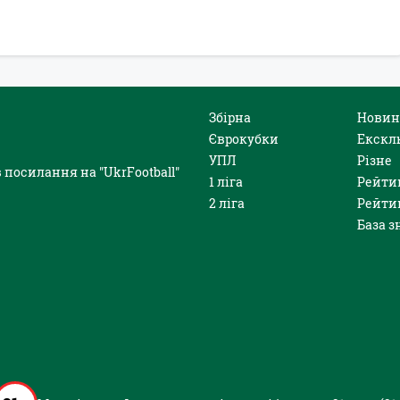
Збірна
Новин
Єврокубки
Екскл
УПЛ
Різне
 посилання на "UkrFootball"
1 ліга
Рейти
2 ліга
Рейти
База з