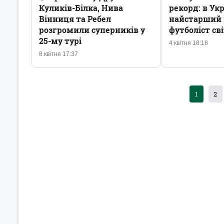
Куликів-Білка, Нива
рекорд: в Укр
Вінниця та Ребел
найстарший 
розгромили суперників у
футболіст св
25-му турі
4 квітня 18:18
8 квітня 17:37
1
2