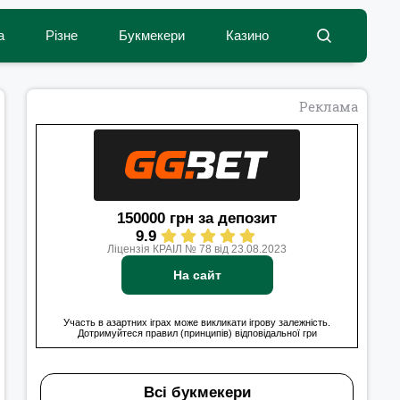
а
Різне
Букмекери
Казино
Реклама
150000 грн за депозит
9.9
Ліцензія КРАІЛ № 78 від 23.08.2023
На сайт
Участь в азартних іграх може викликати ігрову залежність.
Дотримуйтеся правил (принципів) відповідальної гри
Всі букмекери