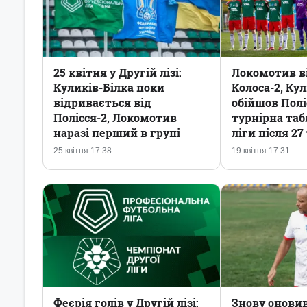
25 квітня у Другій лізі:
Локомотив ві
Куликів-Білка поки
Колоса-2, Ку
відривається від
обійшов Полі
Полісся-2, Локомотив
турнірна таб
наразі перший в групі
ліги після 27
25 квітня 17:38
19 квітня 17:31
Феєрія голів у Другій лізі:
Знову онови