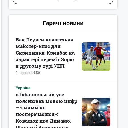
Гарячі новини
Ван Леувен влаштував
майстер-клас для
Скрипника: Кривбас на
характері переміг Зорю
в другому турі УПЛ
9 серпня 14:50
Україна
«Лобановський усе
пояснював мовою цифр
– з ними не
посперечаєшся»:
Ковалюк про Динамо,
Шахтар і Кварцяного