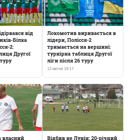
дірвався від
Локомотив виривається в
ликів-Білка
лідери, Полісся-2
сся-2:
тримається на вершині:
лиця Другої
турнірна таблиця Другої
 туру
ліги після 26 туру
13 квітня 18:17
в власний
Відбив не Лунін: 20-річний