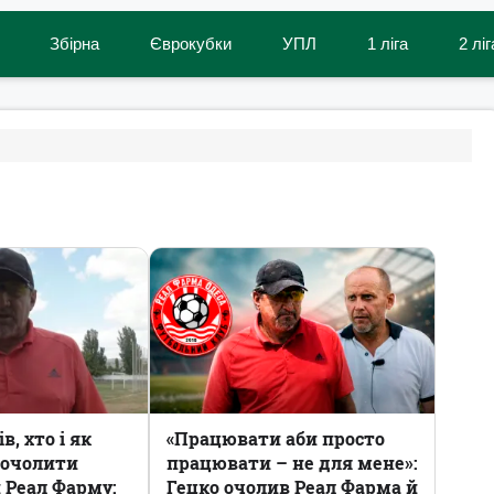
Збірна
Єврокубки
УПЛ
1 ліга
2 ліг
в, хто і як
«Працювати аби просто
 очолити
працювати – не для мене»:
 Реал Фарму:
Гецко очолив Реал Фарма й