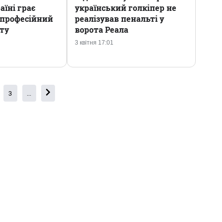
аїні грає
український голкіпер не
професійний
реалізував пенальті у
іту
ворота Реала
3 квітня 17:01
3
...