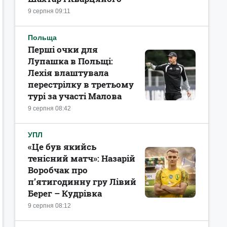
9 серпня 09:11
Польща
Перші очки для
Лупашка в Польщі:
Лехія влаштувала
перестрілку в третьому
турі за участі Малова
9 серпня 08:42
УПЛ
«Це був якийсь
тенісний матч»: Назарій
Воробчак про
п’ятигодинну гру Лівий
Берег – Кудрівка
9 серпня 08:12