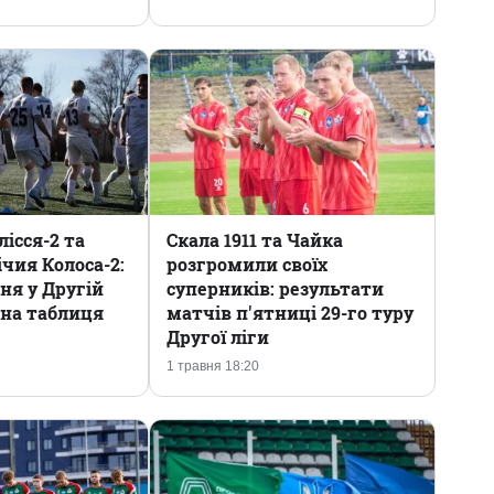
ісся-2 та
Скала 1911 та Чайка
ічия Колоса-2:
розгромили своїх
ня у Другій
суперників: результати
ірна таблиця
матчів п'ятниці 29-го туру
Другої ліги
1 травня 18:20