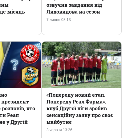
вим
озвучив завдання від
ще місяць
Лиховидова на сезон
7 липня 08:13
ємо
«Попереду новий етап.
: президент
Попереду Реал Фарма»:
розповів, хто
клуб Другої ліги зробив
ти Реал
сенсаційну заяву про своє
не у Другій
майбутнє
3 червня 13:26