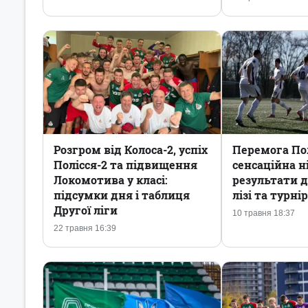
Розгром від Колоса-2, успіх
Перемога Пол
Полісся-2 та підвищення
сенсаційна н
Локомотива у класі:
результати д
підсумки дня і таблиця
лізі та турн
Другої ліги
10 травня 18:37
22 травня 16:39