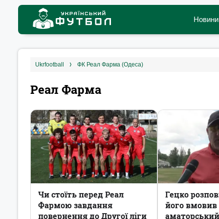
Новини
ukrfootball
ФК Реал Фарма (Одеса)
Реал Фарма
Чи стоїть перед Реал
Гецко розпові
Фармою завдання
його вмовив
повернення до Другої ліги
аматорський