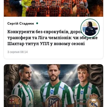
Сергій Стаднюк
Конкуренти без єврокубків, дорогі
трансфери та Ліга чемпіонів: чи збереже
Шахтар титул УПЛ у новому сезоні
3 серпня 08:14