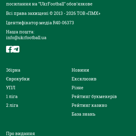
посилання на "UkrFootball" обов'язкове
Всі права захищені © 2013 - 2026 ТОВ «ПМХ»
Ідентифікатор медіа R40-06373
Наша пошта:
info@ukrfootball.ua
Збірна
Новини
Єврокубки
Ексклюзив
УПЛ
Різне
1 ліга
Рейтинг букмекерів
2 ліга
Рейтинг казино
База знань
Про видання