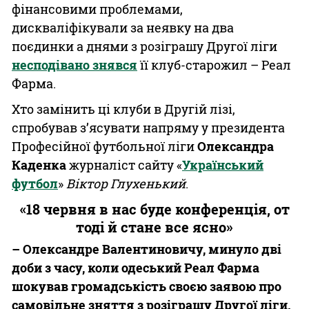
фінансовими проблемами,
дискваліфікували за неявку на два
поєдинки а днями з розіграшу Другої ліги
несподівано знявся
її клуб-старожил – Реал
Фарма.
Хто замінить ці клуби в Другій лізі,
спробував з’ясувати напряму у президента
Професійної футбольної ліги
Олександра
Каденка
журналіст сайту «
Український
футбол
»
Віктор Глухенький
.
«18 червня в нас буде конференція, от
тоді й стане все ясно»
– Олександре Валентиновичу, минуло дві
доби з часу, коли одеський Реал Фарма
шокував громадськість своєю заявою про
самовільне зняття з розіграшу Другої ліги.