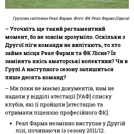
Групова світлина Реал Фарма. Фото: ФК Реал Фарма (Одеса)
– Уточніть ще такий регламентний
момент, бо не зовсім зрозуміло. Оскільки з
Другої ліги команди не вилітають, то хто
займе місця Реал Фарми та ФК Лісне? Їх
замінять якісь аматорські колективи? Чи в
Групі А наступного сезону залишиться
лише десять команд?
– Ми поки не маємо документів, нам не
надали у відділі атестації [УАФ] списку
клубів, які її пройшли [атестацію та
отримали ліцензію професійного ФК].
Реал Фарма незмінно виступав у Другій
лізі, починаючи із сезону 2011/12.