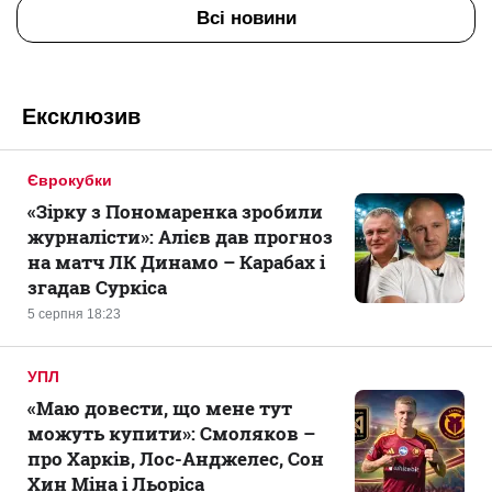
Всі новини
Ексклюзив
Єврокубки
«Зірку з Пономаренка зробили
журналісти»: Алієв дав прогноз
на матч ЛК Динамо – Карабах і
згадав Суркіса
5 серпня 18:23
УПЛ
«Маю довести, що мене тут
можуть купити»: Смоляков –
про Харків, Лос-Анджелес, Сон
Хин Міна і Льоріса