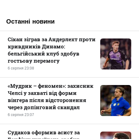
Останні новини
Сікан зіграв за Андерлехт проти
кривдників Динамо:
бельгійський клуб здобув
гостьову перемогу
6 серпня 23:08
«Мудрик – феномен»: захисник
Челсі у захваті від форми
вінгера після відсторонення
через допінговий скандал
6 серпня 23:07
Судаков оформив асист за