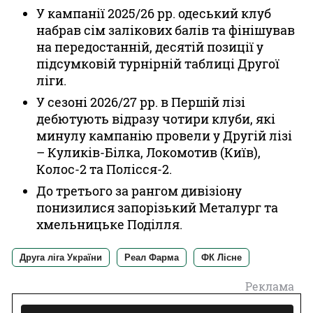
У кампанії 2025/26 рр. одеський клуб
набрав сім залікових балів та фінішував
на передостанній, десятій позиції у
підсумковій турнірній таблиці Другої
ліги.
У сезоні 2026/27 рр. в Першій лізі
дебютують відразу чотири клуби, які
минулу кампанію провели у Другій лізі
– Куликів-Білка, Локомотив (Київ),
Колос-2 та Полісся-2.
До третього за рангом дивізіону
понизилися запорізький Металург та
хмельницьке Поділля.
Друга ліга України
Реал Фарма
ФК Лісне
Реклама