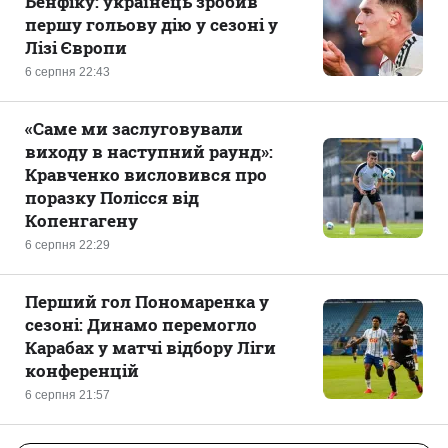
Бенфіку: українець зробив
першу гольову дію у сезоні у
Лізі Європи
6 серпня 22:43
«Саме ми заслуговували
виходу в наступний раунд»:
Кравченко висловився про
поразку Полісся від
Копенгагену
6 серпня 22:29
Перший гол Пономаренка у
сезоні: Динамо перемогло
Карабах у матчі відбору Ліги
конференцій
6 серпня 21:57