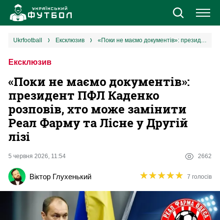
Новини
ukrfootball
ексклюзив
«Поки не маємо документів»: президент ПФЛ Каденко розповів, хто може замінити Реал Фарму та Лісне у Другій лізі
Ексклюзив
Збірна
«Поки не маємо документів»:
Єврокубки
президент ПФЛ Каденко
розповів, хто може замінити
УПЛ
Реал Фарму та Лісне у Другій
лізі
1 ліга
5 червня 2026, 11:54
2662
2 ліга
★
★
★
★
★
★
★
★
★
★
Віктор Глухенький
7 голосів
Різне
Букмекери