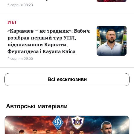
5 серпня 08:23
УПЛ
«Караваєв – не зрадник»: Бабич
розібрав перший тур УПЛ,
відзначивши Карпати,
Фернандеса і Кауана Еліса
4 серпня 09:55
Всі ексклюзиви
Авторські матеріали