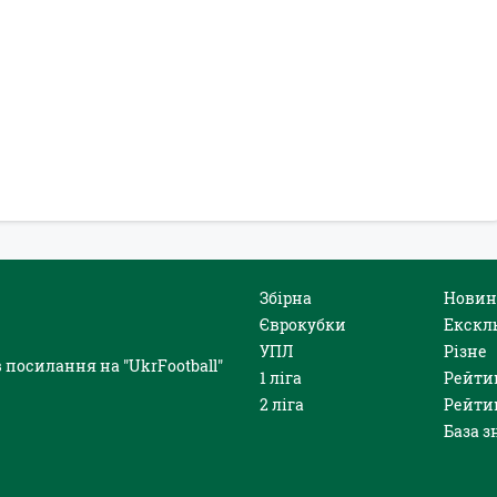
Збірна
Новин
Єврокубки
Екскл
УПЛ
Різне
 посилання на "UkrFootball"
1 ліга
Рейти
2 ліга
Рейти
База з