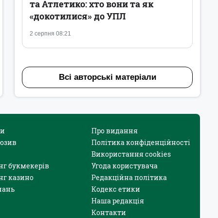
та Атлетико: хто вони та як
«докотилися» до УПЛ
2 серпня 08:21
Всі авторські матеріали
и
Про видання
юзив
Політика конфіденційності
Використання cookies
нг букмекерів
Угода користувача
нг казино
Редакційна політика
нань
Кодекс етики
Наша редакція
Контакти