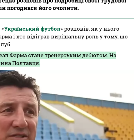
ецко розповів про подробиці своєї трудової
він погодився його очолити.
 «
Український футбол
» розповів, як у нього
рма і хто відіграв вирішальну роль у тому, що
луб.
Реал Фарма стане тренерським дебютом. На
тина Полтавця.