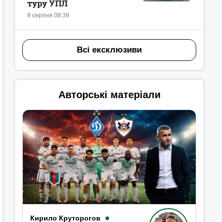
туру УПЛ
8 серпня 08:39
Всі ексклюзиви
Авторські матеріали
Кирило Круторогов