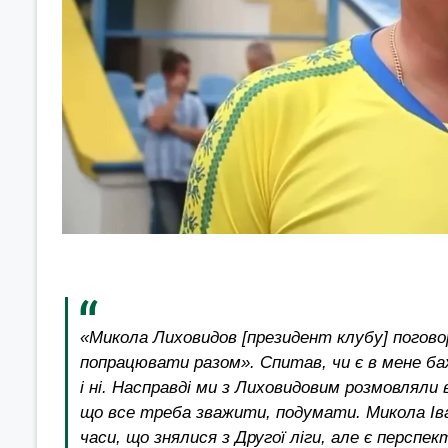
«Микола Лиховидов [президент клубу] поговор
попрацювати разом». Спитав, чи є в мене баж
і ні. Насправді ми з Лиховидовим розмовляли
що все треба зважити, подумати. Микола Іван
часи, що знялися з Другої ліги, але є перспект