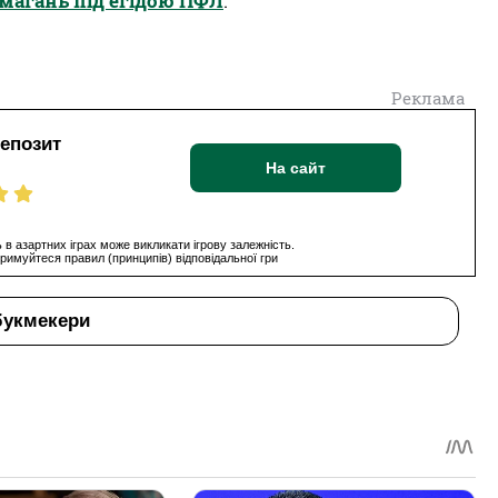
змагань під егідою ПФЛ
.
Реклама
депозит
На сайт
 в азартних іграх може викликати ігрову залежність.
римуйтеся правил (принципів) відповідальної гри
букмекери