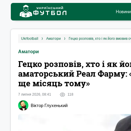
Новини
ukrfootball
аматори
Аматори
Гецко розповів, хто і як 
аматорський Реал Фарму:
ще місяць тому»
7 липня 2026, 08:41
118
Віктор Глухенький