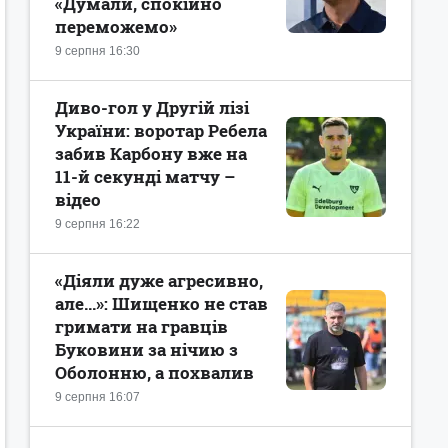
«Думали, спокійно
переможемо»
9 серпня 16:30
Диво-гол у Другій лізі
України: воротар Ребела
забив Карбону вже на
11-й секунді матчу –
відео
9 серпня 16:22
«Діяли дуже агресивно,
але...»: Шищенко не став
гримати на гравців
Буковини за нічию з
Оболонню, а похвалив
9 серпня 16:07