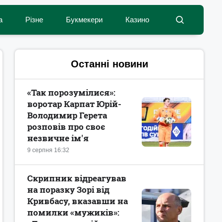
а
Різне
Букмекери
Казино
Останні новини
«Так порозумілися»:
воротар Карпат Юрій-
Володимир Герета
розповів про своє
незвичне ім'я
9 серпня 16:32
Скрипник відреагував
на поразку Зорі від
Кривбасу, вказавши на
помилки «мужиків»: