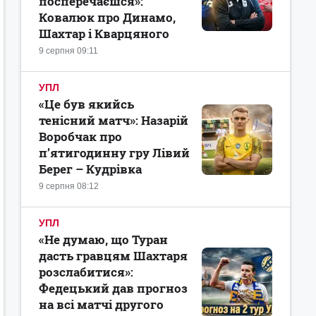
посперечаєшся»:
Ковалюк про Динамо,
Шахтар і Кварцяного
9 серпня 09:11
УПЛ
«Це був якийсь
тенісний матч»: Назарій
Воробчак про
п’ятигодинну гру Лівий
Берег – Кудрівка
9 серпня 08:12
УПЛ
«Не думаю, що Туран
дасть гравцям Шахтаря
розслабитися»:
Федецький дав прогноз
на всі матчі другого