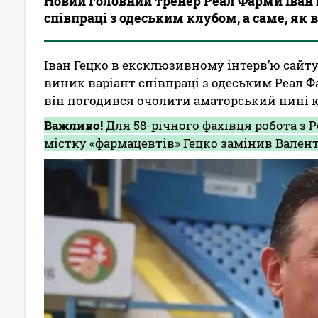
Новий головний тренер Реал Фарми Іван Г
співпраці з одеським клубом, а саме, як 
Іван Гецко в ексклюзивному інтерв’ю сайту
виник варіант співпраці з одеським Реал Фа
він погодився очолити аматорський нині к
Важливо!
Для 58-річного фахівця робота з 
містку «фармацевтів» Гецко замінив Вален