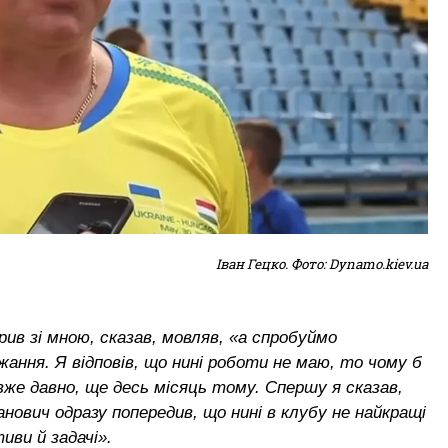
Іван Гецко. Фото: Dynamo.kiev.ua
ив зі мною, сказав, мовляв, «а спробуймо
ання. Я відповів, що нині роботи не маю, то чому б
 вже давно, ще десь місяць тому. Спершу я сказав,
ович одразу попередив, що нині в клубу не найкращі
иви й задачі».