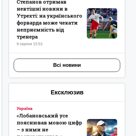
Степанов отримав
невтішні новини в
Утрехті: на українського
форварда може чекати
неприємність від
тренера
9 серпня 15:53
Всі новини
Ексклюзив
Україна
«Лобановський усе
пояснював мовою цифр
– з ними не