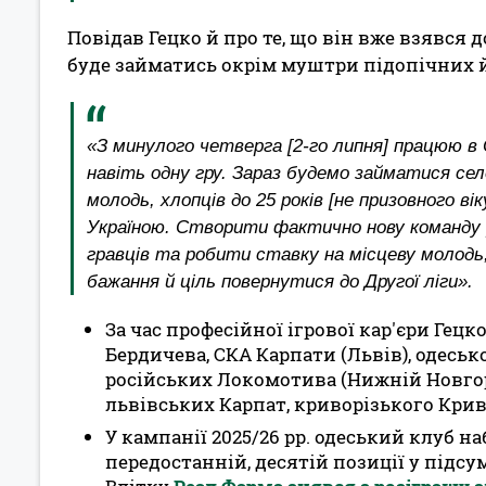
Повідав Гецко й про те, що він вже взявся 
буде займатись окрім муштри підопічних й
«З минулого четверга [2-го липня] працюю в 
навіть одну гру. Зараз будемо займатися се
молодь, хлопців до 25 років [не призовного в
Україною. Створити фактично нову команду [
гравців та робити ставку на місцеву молодь, 
бажання й ціль повернутися до Другої ліги».
За час професійної ігрової кар'єри Гецк
Бердичева, СКА Карпати (Львів), одеськ
російських Локомотива (Нижній Новгоро
львівських Карпат, криворізького Крив
У кампанії 2025/26 рр. одеський клуб на
передостанній, десятій позиції у підсу