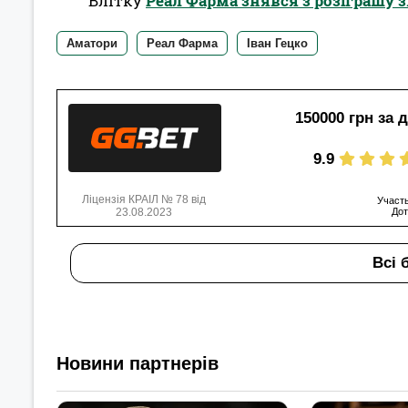
Влітку
Реал Фарма знявся з розіграшу 
Аматори
Реал Фарма
Іван Гецко
150000 грн за 
9.9
Ліцензія КРАІЛ № 78 від
Участь
23.08.2023
Дот
Всі 