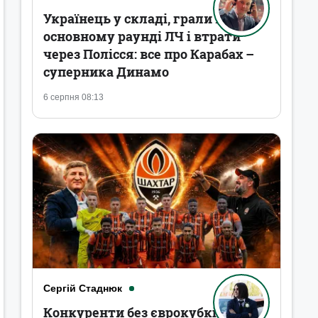
Українець у складі, грали в
основному раунді ЛЧ і втрати
через Полісся: все про Карабах –
суперника Динамо
6 серпня 08:13
Сергій Стаднюк
Конкуренти без єврокубків,