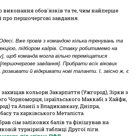
до виконання обов'язків та те, чим найперше
 про першочергові завдання.
Одесі. Вже провів з командою кілька тренувань та
лекцією, підбором кадрів. Ставку робитимемо на
іку], щоб команда могла вільно переміщатися
першочергове завдання]. Прибрати всіх вікових
розвивати й відкривати нові таланти. І, звісно ж, є
о захищав кольори Закарпаття (Ужгород), Зірки з
ого Чорноморця, ізраїльського Маккабі з Хайфи,
д) та Аланії з Владикавказу, Дніпра,
басу та харківського Металіста.
брав сім залікових балів та фінішував на
мковій турнірній таблиці Другої ліги.