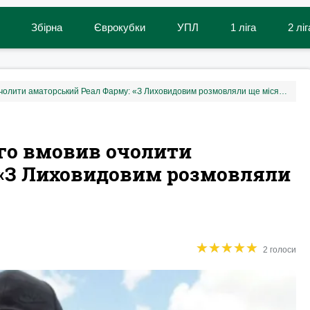
Збірна
Єврокубки
УПЛ
1 ліга
2 ліг
Гецко розповів, хто і як його вмовив очолити аматорський Реал Фарму: «З Лиховидовим розмовляли ще місяць тому»
його вмовив очолити
 «З Лиховидовим розмовляли
★
★
★
★
★
★
★
★
★
★
2 голоси