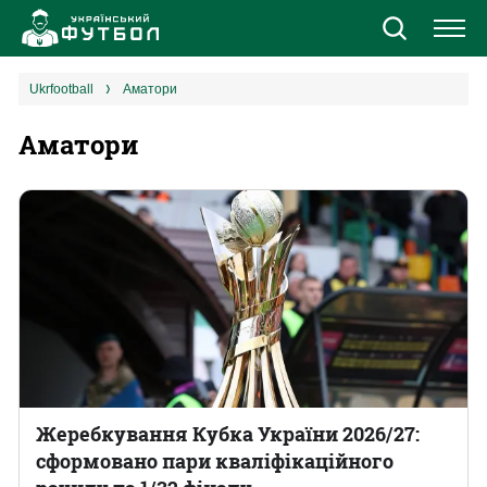
Новини
ukrfootball
Аматори
Аматори
Збірна
Єврокубки
УПЛ
1 ліга
2 ліга
Різне
Жеребкування Кубка України 2026/27:
сформовано пари кваліфікаційного
Букмекери