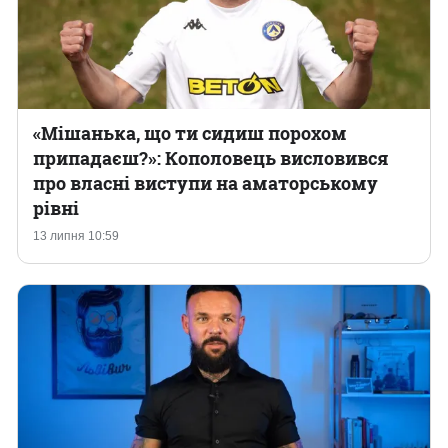
«Мішанька, що ти сидиш порохом
припадаєш?»: Кополовець висловився
про власні виступи на аматорському
рівні
13 липня 10:59