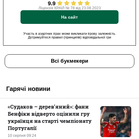
9.9
Ліцензія КРАІЛ № 78 від 23.08.2023
На сайт
Участь в азартних іграх може викликати ігрову залежність.
Дотримуйтеся правил (принципів) відповідальної гри
Всі букмекери
Гарячі новини
«Судаков – дерев’яний»: фани
Бенфіки відверто оцінили гру
українця на старті чемпіонату
Португалії
10 серпня 09:24