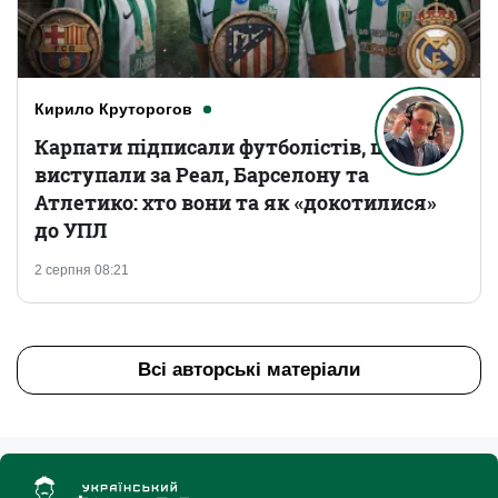
Кирило Круторогов
Карпати підписали футболістів, що
виступали за Реал, Барселону та
Атлетико: хто вони та як «докотилися»
до УПЛ
2 серпня 08:21
Всі авторські матеріали