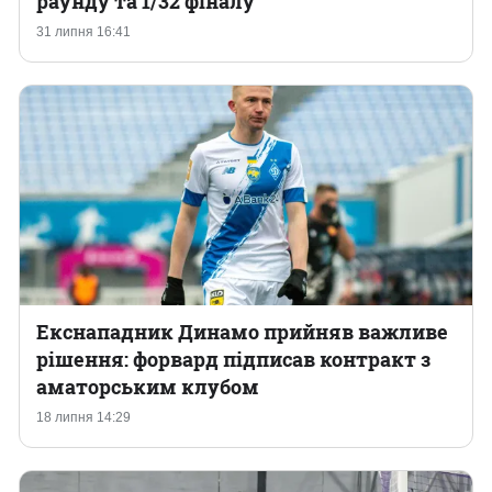
раунду та 1/32 фіналу
31 липня 16:41
Казино
Екснападник Динамо прийняв важливе
рішення: форвард підписав контракт з
аматорським клубом
18 липня 14:29