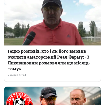
Гецко розповів, хто і як його вмовив
очолити аматорський Реал Фарму: «З
Лиховидовим розмовляли ще місяць
тому»
7 липня 08:41