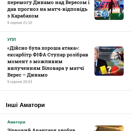
перемогу Динамо над Вересом і
дав прогноз на матч-відповідь
з Карабахом
9 серпня 21:10
УПЛ
«Дійсно була хороша атака»:
ексарбітр ФІФА Ступар розібрав
момент з можливим
вилученням Біловара у матчі
Верес – Динамо
9 серпня 20:03
Інші Аматори
Аматори
Зірковий Авангард здобув