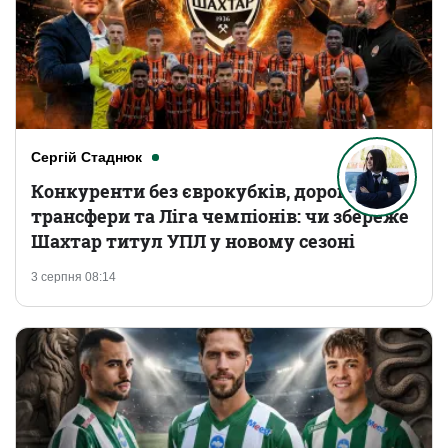
Сергій Стаднюк
Конкуренти без єврокубків, дорогі
трансфери та Ліга чемпіонів: чи збереже
Шахтар титул УПЛ у новому сезоні
3 серпня 08:14