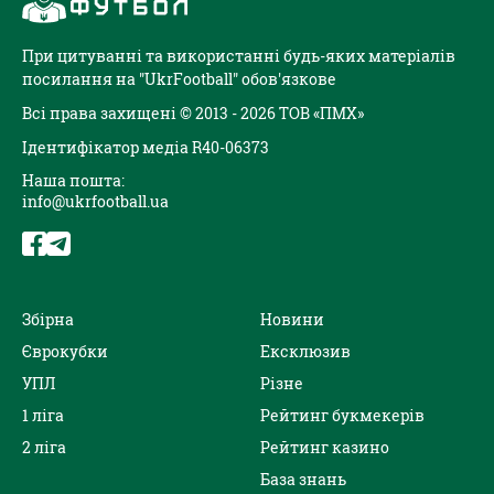
При цитуванні та використанні будь-яких матеріалів
посилання на "UkrFootball" обов'язкове
Всі права захищені © 2013 - 2026 ТОВ «ПМХ»
Ідентифікатор медіа R40-06373
Наша пошта:
info@ukrfootball.ua
Збірна
Новини
Єврокубки
Ексклюзив
УПЛ
Різне
1 ліга
Рейтинг букмекерів
2 ліга
Рейтинг казино
База знань