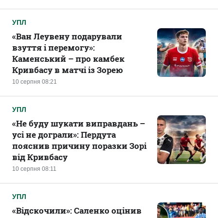
УПЛ
«Ван Леувену подарували
взуття і перемогу»:
Каменський – про камбек
Кривбасу в матчі із Зорею
10 серпня 08:21
УПЛ
«Не буду шукати виправдань –
усі не дограли»: Пердута
пояснив причину поразки Зорі
від Кривбасу
10 серпня 08:11
УПЛ
«Відскочили»: Саленко оцінив