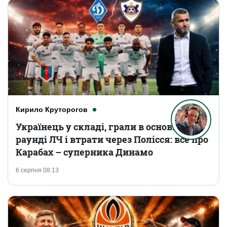
Кирило Круторогов
Українець у складі, грали в основному
раунді ЛЧ і втрати через Полісся: все про
Карабах – суперника Динамо
6 серпня 08:13