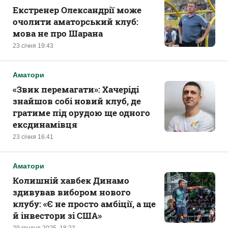
Екстренер Олександрії може
очолити аматорський клуб:
мова не про Шарана
23 січня 19:43
Аматори
«Звик перемагати»: Хачеріді
знайшов собі новий клуб, де
гратиме під орудою ще одного
ексдинамівця
23 січня 16:41
Аматори
Колишній хавбек Динамо
здивував вибором нового
клубу: «Є не просто амбіції, а ще
й інвестори зі США‎»