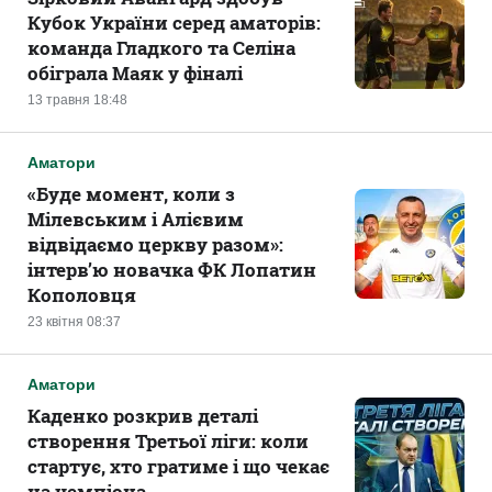
Кубок України серед аматорів:
команда Гладкого та Селіна
обіграла Маяк у фіналі
13 травня 18:48
Аматори
«Буде момент, коли з
Мілевським і Алієвим
відвідаємо церкву разом»:
інтерв’ю новачка ФК Лопатин
Кополовця
23 квітня 08:37
Аматори
Каденко розкрив деталі
створення Третьої ліги: коли
стартує, хто гратиме і що чекає
на чемпіона